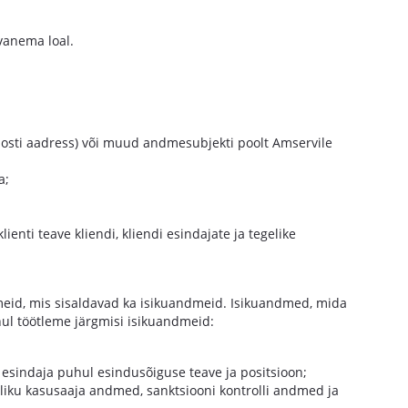
 vanema loal.
osti aadress) või muud andmesubjekti poolt Amservile
a;
nti teave kliendi, kliendi esindajate ja tegelike
meid, mis sisaldavad ka isikuandmeid. Isikuandmed, mida
hul töötleme järgmisi isikuandmeid:
esindaja puhul esindusõiguse teave ja positsioon;
eliku kasusaaja andmed, sanktsiooni kontrolli andmed ja