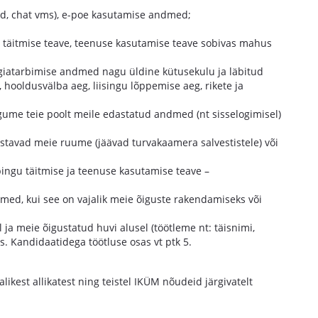
ad, chat vms), e-poe kasutamise andmed;
 täitmise teave, teenuse kasutamise teave sobivas mahus
rgiatarbimise andmed nagu üldine kütusekulu ja läbitud
hooldusvälba aeg, liisingu lõppemise aeg, rikete ja
gume teie poolt meile edastatud andmed (nt sisselogimisel)
lastavad meie ruume (jäävad turvakaamera salvestistele) või
pingu täitmise ja teenuse kasutamise teave –
ed, kui see on vajalik meie õiguste rakendamiseks või
 ja meie õigustatud huvi alusel (töötleme nt: täisnimi,
. Kandidaatidega töötluse osas vt ptk 5.
kest allikatest ning teistel IKÜM nõudeid järgivatelt