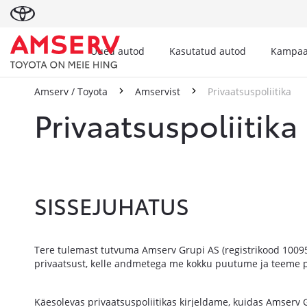
Uued autod
Kasutatud autod
Kampaa
Amserv / Toyota
Amservist
Privaatsuspoliitika
Privaatsuspoliitika
SISSEJUHATUS
Tere tulemast tutvuma Amserv Grupi AS (registrikood 100955
privaatsust, kelle andmetega me kokku puutume ja teeme pi
Käesolevas privaatsuspoliitikas kirjeldame, kuidas Amserv