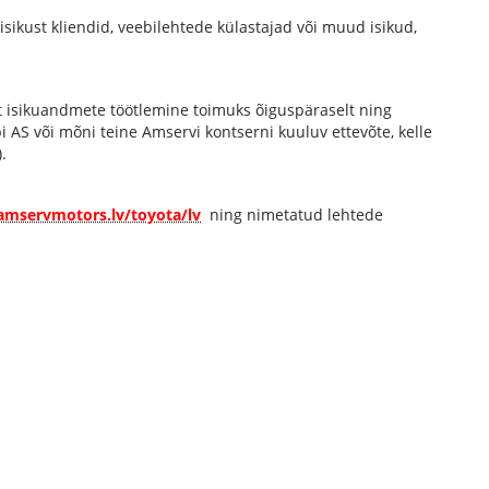
isikust kliendid, veebilehtede külastajad või muud isikud,
t isikuandmete töötlemine toimuks õiguspäraselt ning
 AS või mõni teine Amservi kontserni kuuluv ettevõte, kelle
.
mservmotors.lv/toyota/lv
ning nimetatud lehtede