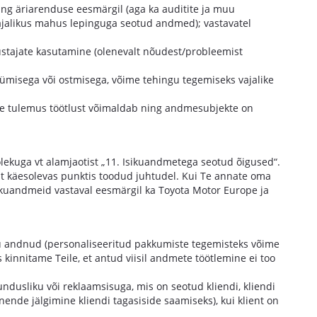
ing äriarenduse eesmärgil (aga ka auditite ja muu
 vajalikus mahus lepinguga seotud andmed); vastavatel
ustajate kasutamine (olenevalt nõudest/probleemist
ümisega või ostmisega, võime tehingu tegemiseks vajalike
ise tulemus töötlust võimaldab ning andmesubjekte on
ekuga vt alamjaotist „11. Isikuandmetega seotud õigused“.
ut käesolevas punktis toodud juhtudel. Kui Te annate oma
sikuandmeid vastaval eesmärgil ka Toyota Motor Europe ja
ku andnud (personaliseeritud pakkumiste tegemisteks võime
 kinnitame Teile, et antud viisil andmete töötlemine ei too
dusliku või reklaamsisuga, mis on seotud kliendi, kliendi
nende jälgimine kliendi tagasiside saamiseks), kui klient on