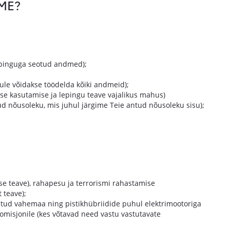
ME?
lepinguga seotud andmed);
ule võidakse töödelda kõiki andmeid);
se kasutamise ja lepingu teave vajalikus mahus)
nud nõusoleku, mis juhul järgime Teie antud nõusoleku sisu);
 teave), rahapesu ja terrorismi rahastamise
 teave);
itud vahemaa ning pistikhübriidide puhul elektrimootoriga
misjonile (kes võtavad need vastu vastutavate