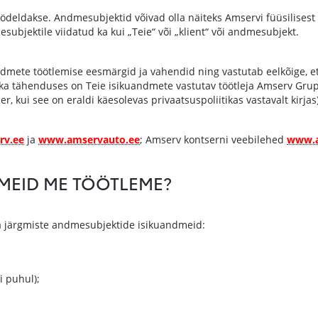
öödeldakse. Andmesubjektid võivad olla näiteks Amservi füüsilisest 
ubjektile viidatud ka kui „Teie“ või „klient“ või andmesubjekt.
ndmete töötlemise eesmärgid ja vahendid ning vastutab eelkõige, e
ka tähenduses on Teie isikuandmete vastutav töötleja Amserv Grupi
, kui see on eraldi käesolevas privaatsuspoliitikas vastavalt kirjas)
v.ee
ja
www.amservauto.ee
; Amserv kontserni veebilehed
www.a
DMEID ME TÖÖTLEME?
a järgmiste andmesubjektide isikuandmeid:
i puhul);