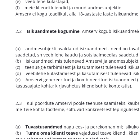
(e) veebilehe külastajad;
(f) meie kliendi kliendid ja muud andmesubjektid.
Amserv ei kogu teadlikult alla 18-aastaste laste isikuandme
2.2
Isikuandmete kogumine
. Amserv kogub isikuandmeid 
(a) andmesubjekti avaldatud isikuandmed - need on taval
saadetud, sh veebilehe kaudu ja sotsiaalmeedias saadetu
(b) isikuandmed, mis tulenevad Amservi ja andmesubjekti va
(c) teenus(t)e tarbimisest ja kasutamisest tulenevad isik
(d) veebilehe külastamisest ja kasutamisest tulenevad is
(e) Amservi genereeritud ja kombineeritud isikuandmed (nt k
kasusaajate kohta; kirjavahetus kliendisuhte kontekstis).
2.3 Kui pöördute Amservi poole teenuse saamiseks, kauba 
me Teie kohta töötleme, sõltuvad konkreetsest lepingulises
(a)
Tuvastusandmed
nagu ees- ja perekonnanimi; isikuko
(b)
Tunne oma klienti teave
vajadusel teave kliendi, kli