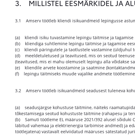
3. MILLISTEL EESMÄRKIDEL JA A
3.1 Amserv töötleb kliendi isikuandmeid lepingusse astumis
(a) kliendi isiku tuvastamine lepingu täitmise ja tagamis
(b) kliendiga suhtlemine lepingu täitmise ja tagamise ee
(c) kliendi päringutele ja taotlustele vastamine (üldjuhu
(d) meeldetuletused ja teavitused, mis on seotud teenuse 
(teavitused, mis ei mahu olemuselt lepingu alla võidakse sa
(e) kliendile arvete koostamine ja saatmine (kontaktandm
(f) lepingu täitmiseks muude vajalike andmete töötlemine
3.2 Amserv töötleb isikuandmeid seadusest tuleneva kohust
(a) seadusjärgse kohustuse täitmine, näiteks raamatupid
tõkestamisega seotud kohustuste täitmine (rahapesu ja ter
(b) Samuti töötleme EL määruse 2021/392 alusel sõiduki C
läbitud vahemaa ja elektrienergia tarbimise andmed) ja 
töötlejatena) vastavalt eelviidatud määruses sätestatud juri