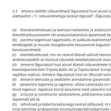
3.3 Amserv töötleb isikuandmeid õigustatud huvi alusel (IK
alamjaotist „11. Isikuandmetega seotud õigused“. Õigustat
(a) kliendiandmebaasi ja teenuse haldamine ja analüüsimine
kliendihaldussüsteemi või analüüsilahendusi (peamiselt 
(b) parema kogemuse tagamiseks, et pakkuda kvaliteetsema
lehekülgede ja muude müügikanalite kasutamisel kogutud id
kasutusandmeid;
(c) meeldetuletused, mis on seotud kliendi valitud teenus
andmesubjektilt on küsitud nõusolek meeldetuletuste osas, 
(d) Amservi õigustatud huvi alusel kliendi isikuandmete 
koostööpartneritele (Toyota Baltic AS ja Toyota Motor Eur
vajalikus mahus). Amservi õigustatud huvi on tõhusalt suhe
(e) Amservi teenuste ja veebilehe arendamine (peamiselt a
(f) salvestiste tegemine ja logimine; võime salvestada nii
muid tegevusi. Vajaduse korral kasutame neid salvestisi su
(g) ürituste ja sündmuste salvestamine, pildistamine (salve
täpsemalt ptk 8);
(h) tehnilised ja küberturvalisusega seotud põhjused, nt m
ning tehniliste probleemide ennetamiseks/kõrvaldamiseks (