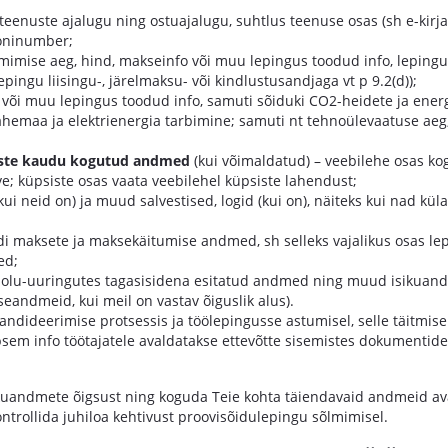
eenuste ajalugu ning ostuajalugu, suhtlus teenuse osas (sh e-kirj
foninumber;
imise aeg, hind, makseinfo või muu lepingus toodud info, lepingu
pingu liisingu-, järelmaksu- või kindlustusandjaga vt p 9.2(d));
s või muu lepingus toodud info, samuti sõiduki CO2-heidete ja ene
ahemaa ja elektrienergia tarbimine; samuti nt tehnoülevaatuse aeg, 
siste kaudu kogutud andmed
(kui võimaldatud) – veebilehe osas ko
e; küpsiste osas vaata veebilehel küpsiste lahendust;
ui neid on) ja muud salvestised, logid (kui on), näiteks kui nad kü
di maksete ja maksekäitumise andmed, sh selleks vajalikus osas le
ed;
lolu-uuringutes tagasisidena esitatud andmed ning muud isikuandm
eandmeid, kui meil on vastav õiguslik alus).
andideerimise protsessis ja töölepingusse astumisel, selle täitmisel
em info töötajatele avaldatakse ettevõtte sisemistes dokumentides
kuandmete õigsust ning koguda Teie kohta täiendavaid andmeid avali
kontrollida juhiloa kehtivust proovisõidulepingu sõlmimisel.