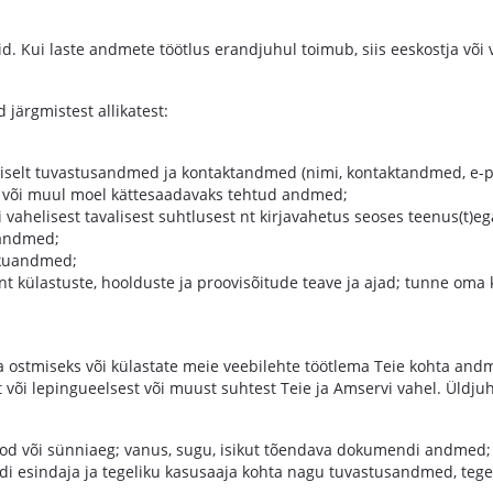
id. Kui laste andmete töötlus erandjuhul toimub, siis eeskostja või
järgmistest allikatest:
iselt tuvastusandmed ja kontaktandmed (nimi, kontaktandmed, e-p
d või muul moel kättesaadavaks tehtud andmed;
helisest tavalisest suhtlusest nt kirjavahetus seoses teenus(t)eg
uandmed;
ikuandmed;
ülastuste, hoolduste ja proovisõitude teave ja ajad; tunne oma klie
ostmiseks või külastate meie veebilehte töötlema Teie kohta and
t või lepingueelsest või muust suhtest Teie ja Amservi vahel. Üldju
od või sünniaeg; vanus, sugu, isikut tõendava dokumendi andmed; 
endi esindaja ja tegeliku kasusaaja kohta nagu tuvastusandmed, teg