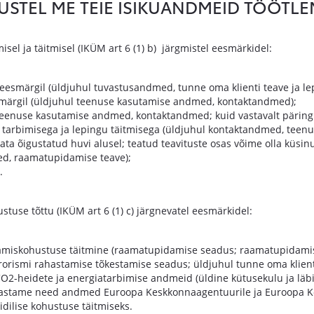
LUSTEL ME TEIE ISIKUANDMEID TÖÖTLE
el ja täitmisel (IKÜM art 6 (1) b) järgmistel eesmärkidel:
e eesmärgil (üldjuhul tuvastusandmed, tunne oma klienti teave ja 
smärgil (üldjuhul teenuse kasutamise andmed, kontaktandmed);
l teenuse kasutamise andmed, kontaktandmed; kuid vastavalt päring
tarbimisega ja lepingu täitmisega (üldjuhul kontaktandmed, teenu
ata õigustatud huvi alusel; teatud teavituste osas võime olla küsi
ed, raamatupidamise teave);
.
use tõttu (IKÜM art 6 (1) c) järgnevatel eesmärkidel:
amiskohustuse täitmine (raamatupidamise seadus; raamatupidamise
rorismi rahastamise tõkestamise seadus; üldjuhul tunne oma klient
O2-heidete ja energiatarbimise andmeid (üldine kütusekulu ja läb
edastame need andmed Euroopa Keskkonnaagentuurile ja Euroopa Ko
idilise kohustuse täitmiseks.