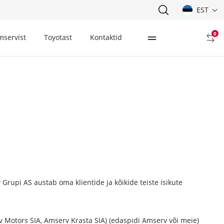
EST
0
mservist
Toyotast
Kontaktid
rupi AS austab oma klientide ja kõikide teiste isikute
 Motors SIA, Amserv Krasta SIA) (edaspidi Amserv või meie)