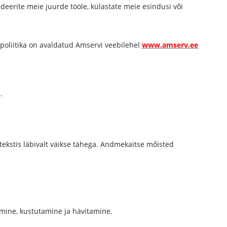
deerite meie juurde tööle, külastate meie esindusi või
spoliitika on avaldatud Amservi veebilehel
www.amserv.ee
.
ekstis läbivalt väikse tähega. Andmekaitse mõisted
amine, kustutamine ja hävitamine.