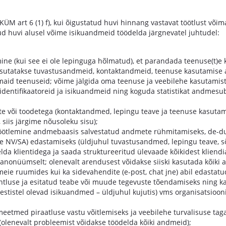
ÜM art 6 (1) f), kui õigustatud huvi hinnang vastavat töötlust või
ud huvi alusel võime isikuandmeid töödelda järgnevatel juhtudel:
 (kui see ei ole lepinguga hõlmatud), et parandada teenuse(t)e kä
kasutatakse tuvastusandmeid, kontaktandmeid, teenuse kasutamise
id teenuseid; võime jälgida oma teenuse ja veebilehe kasutamist,
entifikaatoreid ja isikuandmeid ning koguda statistikat andmesub
te või toodetega (kontaktandmed, lepingu teave ja teenuse kasutami
siis järgime nõusoleku sisu);
töötlemine andmebaasis salvestatud andmete rühmitamiseks, de-du
ope NV/SA) edastamiseks (üldjuhul tuvastusandmed, lepingu teave, 
lda klientidega ja saada struktureeritud ülevaade kõikidest kliend
nonüümselt; olenevalt arendusest võidakse siiski kasutada kõiki 
 meie ruumides kui ka sidevahendite (e-post, chat jne) abil edastat
htluse ja esitatud teabe või muude tegevuste tõendamiseks ning kai
stistel olevad isikuandmed – üldjuhul kujutis) vms organisatsioonil
eetmed piraatluse vastu võitlemiseks ja veebilehe turvalisuse tag
olenevalt probleemist võidakse töödelda kõiki andmeid);