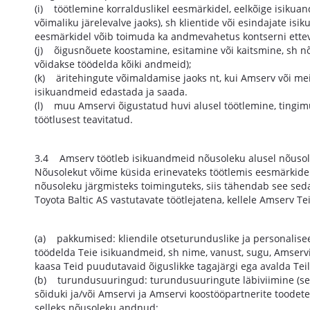
(i) töötlemine korralduslikel eesmärkidel, eelkõige isikua
võimaliku järelevalve jaoks), sh klientide või esindajate 
eesmärkidel võib toimuda ka andmevahetus kontserni ettev
(j) õigusnõuete koostamine, esitamine või kaitsmine, sh n
võidakse töödelda kõiki andmeid);
(k) äritehingute võimaldamise jaoks nt, kui Amserv või m
isikuandmeid edastada ja saada.
(l) muu Amservi õigustatud huvi alusel töötlemine, tingi
töötlusest teavitatud.
3.4 Amserv töötleb isikuandmeid nõusoleku alusel nõusolek
Nõusolekut võime küsida erinevateks töötlemis eesmärkidek
nõusoleku järgmisteks toiminguteks, siis tähendab see seda
Toyota Baltic AS vastutavate töötlejatena, kellele Amserv T
(a) pakkumised: kliendile otseturunduslike ja personalise
töödelda Teie isikuandmeid, sh nime, vanust, sugu, Amservi 
kaasa Teid puudutavaid õiguslikke tagajärgi ega avalda Te
(b) turundusuuringud: turundusuuringute läbiviimine (seal
sõiduki ja/või Amservi ja Amservi koostööpartnerite toodete 
selleks nõusoleku andnud;