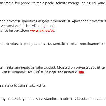
uandmeid, kui pöördute meie poole, sõlmite meiega lepinguid, kandi
teha privaatsuspoliitikas aeg-ajalt muudatusi. Ajakohane privaatsu
Amservi veebilehel või e-kirja teel.
aitse Inspektsioon
www.aki.ee/et
.
sti ühendust allpool peatükis „12. Kontakt“ toodud kontaktandmetel
iseks siin peatükis välja toodud. Mõisted on privaatsuspoliitika t
 kaitse üldmääruses (
IKÜM
) ja nagu täpsustatud
siin
.
tatava füüsilise isiku kohta.
ing näiteks kogumine, salvestamine, muutmine, kasutamine, vaat