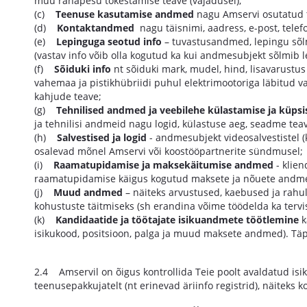
muu rahapesu tõkestamise teave (vajadusel);
(c)
Teenuse kasutamise andmed
nagu Amservi osutatud t
(d)
Kontaktandmed
nagu täisnimi, aadress, e-post, tele
(e)
Lepinguga seotud info
– tuvastusandmed, lepingu sõlm
(vastav info võib olla kogutud ka kui andmesubjekt sõlmib le
(f)
Sõiduki info
nt sõiduki mark, mudel, hind, lisavarustu
vahemaa ja pistikhübriidi puhul elektrimootoriga läbitud v
kahjude teave;
(g)
Tehnilised andmed ja veebilehe külastamise ja küp
ja tehnilisi andmeid nagu logid, külastuse aeg, seadme teav
(h)
Salvestised ja logid
- andmesubjekt videosalvestistel (k
osalevad mõnel Amservi või koostööpartnerite sündmusel;
(i)
Raamatupidamise ja maksekäitumise andmed
- klien
raamatupidamise käigus kogutud maksete ja nõuete andm
(j)
Muud andmed
– näiteks arvustused, kaebused ja rahu
kohustuste täitmiseks (sh erandina võime töödelda ka tervis
(k)
Kandidaatide ja töötajate isikuandmete töötlemine
k
isikukood, positsioon, palga ja muud maksete andmed). Täps
2.4 Amservil on õigus kontrollida Teie poolt avaldatud isi
teenusepakkujatelt (nt erinevad äriinfo registrid), näiteks 