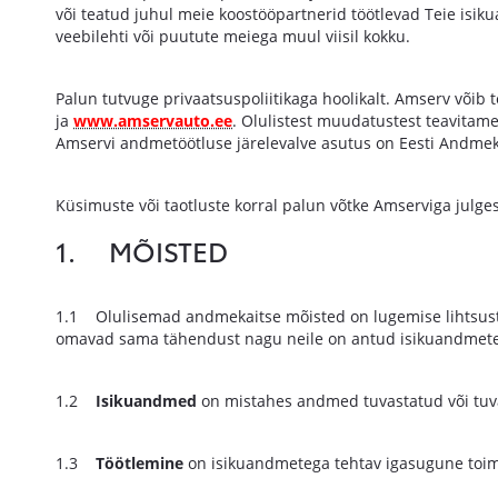
või teatud juhul meie koostööpartnerid töötlevad Teie isik
veebilehti või puutute meiega muul viisil kokku.
Palun tutvuge privaatsuspoliitikaga hoolikalt. Amserv võib 
ja
www.amservauto.ee
. Olulistest muudatustest teavitame 
Amservi andmetöötluse järelevalve asutus on Eesti Andmek
Küsimuste või taotluste korral palun võtke Amserviga julge
1. MÕISTED
1.1 Olulisemad andmekaitse mõisted on lugemise lihtsustam
omavad sama tähendust nagu neile on antud isikuandmete
1.2
Isikuandmed
on mistahes andmed tuvastatud või tuvas
1.3
Töötlemine
on isikuandmetega tehtav igasugune toim