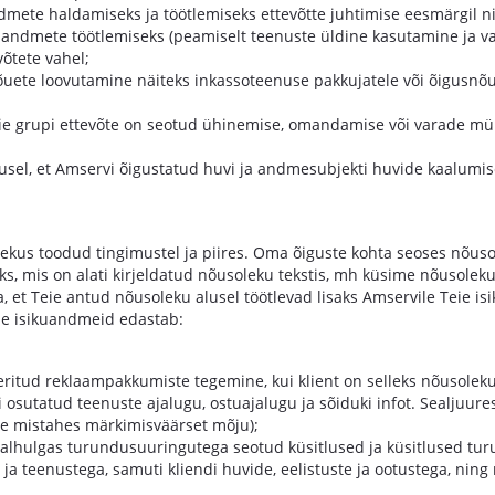
ndmete haldamiseks ja töötlemiseks ettevõtte juhtimise eesmärgil n
isikuandmete töötlemiseks (peamiselt teenuste üldine kasutamine ja
õtete vahel;
õuete loovutamine näiteks inkassoteenuse pakkujatele või õigusnõ
eie grupi ettevõte on seotud ühinemise, omandamise või varade mü
musel, et Amservi õigustatud huvi ja andmesubjekti huvide kaalum
us toodud tingimustel ja piires. Oma õiguste kohta seoses nõusol
s, mis on alati kirjeldatud nõusoleku tekstis, mh küsime nõusolek
, et Teie antud nõusoleku alusel töötlevad lisaks Amservile Teie i
eie isikuandmeid edastab:
eritud reklaampakkumiste tegemine, kui klient on selleks nõusole
osutatud teenuste ajalugu, ostuajalugu ja sõiduki infot. Sealjuures
ile mistahes märkimisväärset mõju);
hulgas turundusuuringutega seotud küsitlused ja küsitlused turun
ja teenustega, samuti kliendi huvide, eelistuste ja ootustega, ning 