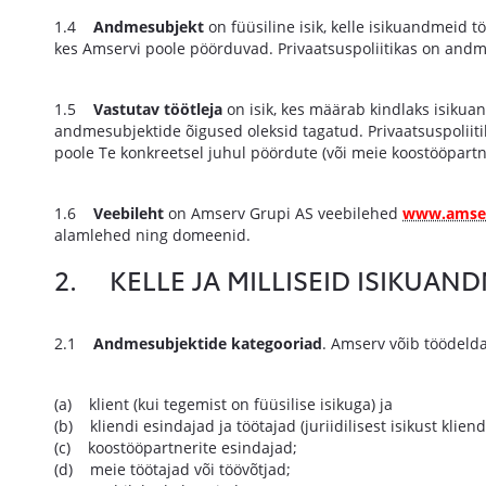
1.4
Andmesubjekt
on füüsiline isik, kelle isikuandmeid t
kes Amservi poole pöörduvad. Privaatsuspoliitikas on andmes
1.5
Vastutav töötleja
on isik, kes määrab kindlaks isikua
andmesubjektide õigused oleksid tagatud. Privaatsuspoliiti
poole Te konkreetsel juhul pöördute (või meie koostööpartner
1.6
Veebileht
on Amserv Grupi AS veebilehed
www.amser
alamlehed ning domeenid.
2. KELLE JA MILLISEID ISIKUAN
2.1
Andmesubjektide kategooriad
. Amserv võib töödeld
(a) klient (kui tegemist on füüsilise isikuga) ja
(b) kliendi esindajad ja töötajad (juriidilisest isikust kliend
(c) koostööpartnerite esindajad;
(d) meie töötajad või töövõtjad;