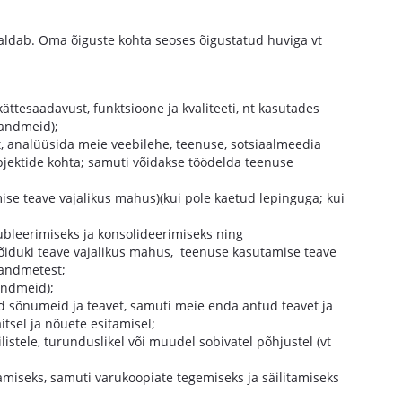
maldab. Oma õiguste kohta seoses õigustatud huviga vt
ttesaadavust, funktsioone ja kvaliteeti, nt kasutades
 andmeid);
 analüüsida meie veebilehe, teenuse, sotsiaalmeedia
jektide kohta; samuti võidakse töödelda teenuse
se teave vajalikus mahus)(kui pole kaetud lepinguga; kui
bleerimiseks ja konsolideerimiseks ning
sõiduki teave vajalikus mahus, teenuse kasutamise teave
iandmetest;
andmeid);
ud sõnumeid ja teavet, samuti meie enda antud teavet ja
tsel ja nõuete esitamisel;
istele, turunduslikel või muudel sobivatel põhjustel (vt
amiseks, samuti varukoopiate tegemiseks ja säilitamiseks