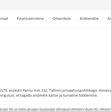
niad
Finantseerimine
Omanikule
Ärikliendile
A
79, asukoht Pärnu mnt 232, Tallinn) privaatsuspoliitikaga. Amserv G
ngutusi, et tagada andmete kaitse ja turvaline töötlemine.
 Grupi AS ja meie gruppi kuuluvad ühingud (Amserv Auto AS, Amserv