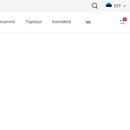
EST
0
mservist
Toyotast
Kontaktid