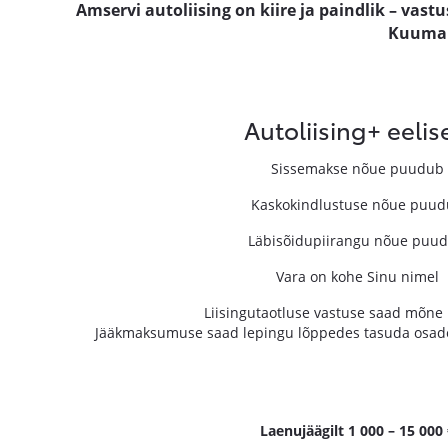
Amservi autoliising on kiire ja paindlik – va
Kuumaks
Autoliising+ eelis
Sissemakse nõue puudub
Kaskokindlustuse nõue puu
Läbisõidupiirangu nõue puu
Vara on kohe Sinu nimel
Liisingutaotluse vastuse saad mõne 
Jääkmaksumuse saad lepingu lõppedes tasuda osade
Laenujäägilt 1 000 – 15 000