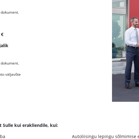
v dokument.
 €
jalik
v dokument.
to väljavõte
ulle kui erakliendile, kui:
uba
Autoliisingu lepingu sõlmimise 