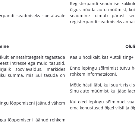
Registerpandi seadmise kokkul
õigus nõuda auto müümist, kui
erpandi seadmiseks soetatavale
seadmine toimub pärast seda
registerpandi seadmiseks annad
mine
Olul
likult ennetähtaegselt tagastada
Kaalu hoolikalt, kas Autoliising+
 eest intresse ega muid tasusid.
Enne lepingu sõlmimist tutvu ho
rjalik sooviavaldus, märkides
rohkem informatsiooni.
liku summa, mis Sul tasuda on
Mõtle hästi läbi, kui suurt risk
Sinu auto müümist, kui jääd lae
Kui oled lepingu sõlminud, vaat
epingu lõppemiseni jäänud vähem
oma kohustused õigel viisil ja õig
pingu lõppemiseni jäänud rohkem