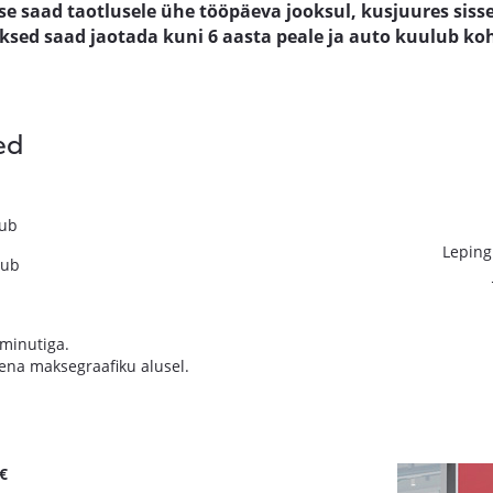
stuse saad taotlusele ühe tööpäeva jooksul, kusjuures s
ed saad jaotada kuni 6 aasta peale ja auto kuulub kohe
ed
dub
Leping
dub
minutiga.
na maksegraafiku alusel.
 €