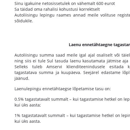
Sinu igakuine netosissetulek on vähemalt 600 eurot
Sa täidad oma rahalisi kohustusi korrektselt
Autoliisingu lepingu raames annad meile volituse regist
sõidukile.
Laenu ennetähtaegne tagasta
Autoliisingu summa saad meile igal ajal osaliselt või täie
ning siis ei tule Sul tasuda laenu kasutamata jätmise aja
Selleks tuleb Amservi klienditeenindusele esitada ki
tagastatava summa ja kuupäeva. Seejärel edastame lõp
jäänud.
Laenulepingu ennetähtaegse lõpetamise tasu on:
0.5% tagastatavalt summalt – kui tagastamise hetkel on l
kui üks aasta;
1% tagastatavalt summalt – kui tagastamise hetkel on le
kui üks aasta.