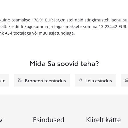
gakuine osamakse 178,91 EUR järgmistel näidistingimustel: laenu 
malt, krediidi kogusumma ja tagasimaksete summa 13 234,42 EUR. 
nk AS-i töötajaga või muu asjatundjaga.
Mida Sa soovid teha?
ule
Broneeri teenindus
Leia esindus
v
Esindused
Kiirelt kätte