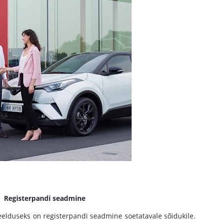
Registerpandi seadmine
eelduseks on registerpandi seadmine soetatavale sõidukile.