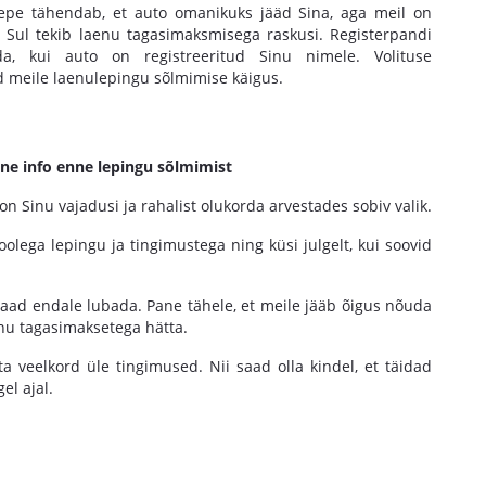
epe tähendab, et auto omanikuks jääd Sina, aga meil on
 Sul tekib laenu tagasimaksmisega raskusi. Registerpandi
, kui auto on registreeritud Sinu nimele. Volituse
 meile laenulepingu sõlmimise käigus.
ine info enne lepingu sõlmimist
 on Sinu vajadusi ja rahalist olukorda arvestades sobiv valik.
olega lepingu ja tingimustega ning küsi julgelt, kui soovid
i saad endale lubada. Pane tähele, et meile jääb õigus nõuda
nu tagasimaksetega hätta.
a veelkord üle tingimused. Nii saad olla kindel, et täidad
el ajal.