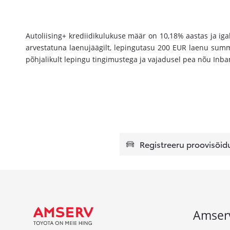
Autoliising+ krediidikulukuse määr on 10,18% aastas ja i
arvestatuna laenujäägilt, lepingutasu 200 EUR laenu sum
põhjalikult lepingu tingimustega ja vajadusel pea nõu Inba
Registreeru proovisõid
Amser