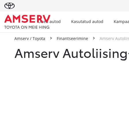
Uued autod
Kasutatud autod
Kampaa
Amserv / Toyota
Finantseerimine
Amserv Autolii
Amserv Autoliising