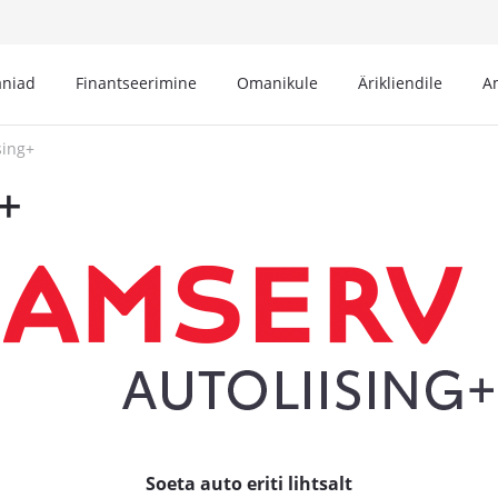
niad
Finantseerimine
Omanikule
Ärikliendile
A
sing+
+
Soeta auto eriti lihtsalt