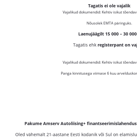
Tagatis ei ole vajalik
Vajalikud dokumendid: Kehtiv isikut tõenda
Nõusolek EMTA päringuks.
Laenujäägilt 15 000 – 30 000
Tagatis ehk
registerpant on va
Vajalikud dokumendid: Kehtiv isikut tõenda
Panga kinnitusega viimase 6 kuu arvelduskon
Pakume Amserv Autoliising+ finantseerimislahendust S
Oled vähemalt 21-aastane Eesti kodanik või Sul on elamisl