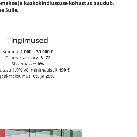
issemakse ja kaskokindlustuse kohustus puudub.
 Sulle.​
Tingimused
Summa:
1 000 – 30 000 €
Osamaksete arv:
3 -72
Sissemakse:
0%
utasu:
1,9%
või minimaalselt
190 €
Jääkmaksumus:
0%
ja
25%