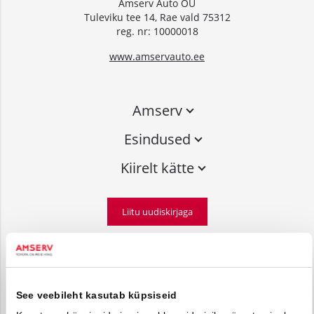
Amserv Auto OÜ
Tuleviku tee 14, Rae vald 75312
reg. nr: 10000018
www.amservauto.ee
Amserv
Esindused
Kiirelt kätte
Liitu uudiskirjaga
Võta ühendust
info@amserv.ee
See veebileht kasutab küpsiseid
press@amserv.ee