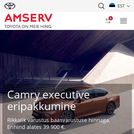
EST
0
Camry executive
eripakkumine
Rikkalik varustus baasvarustuse hinnaga.
Erihind alates 39 900 €.