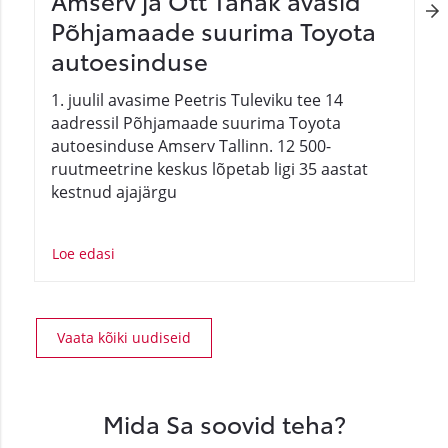
Amserv ja Ott Tänak avasid
Põhjamaade suurima Toyota
autoesinduse
1. juulil avasime Peetris Tuleviku tee 14
aadressil Põhjamaade suurima Toyota
autoesinduse Amserv Tallinn. 12 500-
ruutmeetrine keskus lõpetab ligi 35 aastat
kestnud ajajärgu
Loe edasi
Vaata kõiki uudiseid
Mida Sa soovid teha?