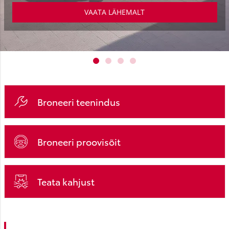
VAATA LÄHEMALT
Broneeri teenindus
Broneeri proovisõit
Teata kahjust