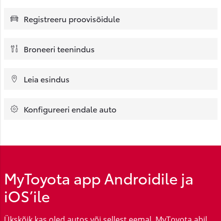
Registreeru proovisõidule
Broneeri teenindus
Leia esindus
Konfigureeri endale auto
MyToyota app Androidile ja
iOS’ile
Ükskõik kas oled autos või sellest eemal, MyToyota abil