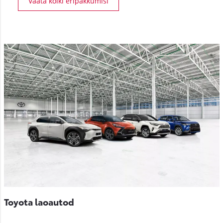
Vaata kõiki eripakkumisi
Toyota laoautod