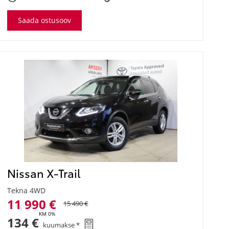
Saada ostusoov
Nissan X-Trail
Tekna 4WD
11 990 €
15 490 €
KM 0%
134 €
kuumakse *