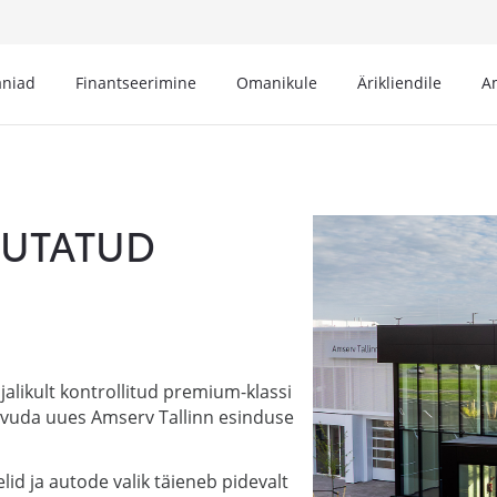
niad
Finantseerimine
Omanikule
Ärikliendile
A
SUTATUD
alikult kontrollitud premium-klassi
tvuda uues Amserv Tallinn esinduse
lid ja autode valik täieneb pidevalt