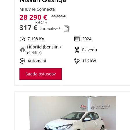
MHEV N-Connecta
28 290 €
30 390 €
KM 24%
317 €
kuumakse *
7 108 Km
2024
Hübriid (bensiin /
Esivedu
elekter)
Automaat
116 kW
Saada ostusoov