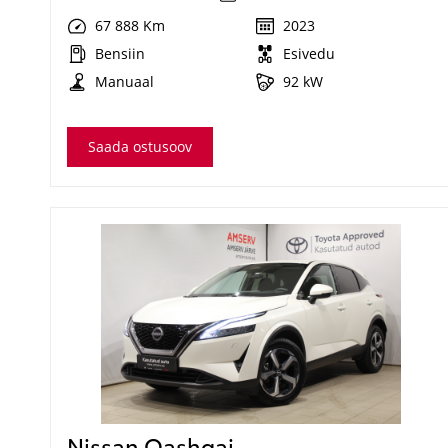
67 888 Km
2023
Bensiin
Esivedu
Manuaal
92 kW
Saada ostusoov
Nissan Qashqai