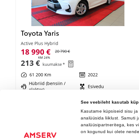
Toyota Yaris
Active Plus Hybrid
18 990 €
20 790 €
KM 24%
213 €
kuumakse *
61 200 Km
2022
Hübriid (bensiin /
Esivedu
elekter)
Automaat
68 kW
See veebileht kasutab küp
Kasutame küpsiseid sisu ja
Saada ostusoov
analüüsida liiklust. Samuti
analüüsipartneritega, kes 
on kogunud kui olete nend