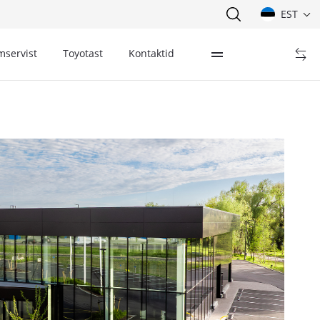
EST
mservist
Toyotast
Kontaktid