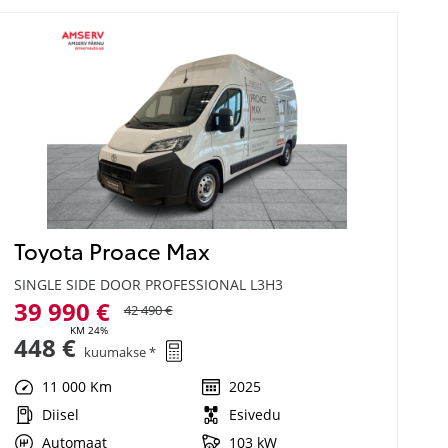
Toyota Proace Max
SINGLE SIDE DOOR PROFESSIONAL L3H3
39 990 €
42 490 €
KM 24%
448 €
kuumakse *
11 000 Km
2025
Diisel
Esivedu
Automaat
103 kW