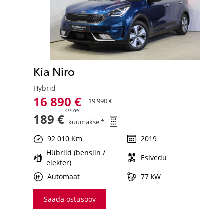
Kia Niro
Hybrid
16 890 €
19 990 €
KM 0%
189 €
kuumakse *
92 010 Km
2019
Hübriid (bensiin /
Esivedu
elekter)
Automaat
77 kW
Saada ostusoov