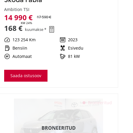
Ambition TSI
14 990 €
17 590 €
KM 24%
168 €
kuumakse *
123 254 Km
2023
Bensiin
Esivedu
Automaat
81 kW
Saada ostusoov
Broneeritud
BRONEERITUD