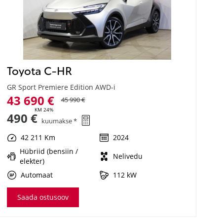
Toyota C-HR
GR Sport Premiere Edition AWD-i
43 690 €
45 990 €
KM 24%
490 €
kuumakse *
42 211 Km
2024
Hübriid (bensiin /
Nelivedu
elekter)
Automaat
112 kW
Saada ostusoov