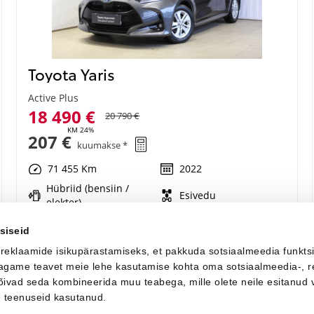
Toyota Yaris
Active Plus
18 490 €
20 790 €
KM 24%
207 €
kuumakse *
71 455 Km
2022
Hübriid (bensiin /
Esivedu
elekter)
Automaat
68 kW
siseid
 reklaamide isikupärastamiseks, et pakkuda sotsiaalmeedia funkts
Saada ostusoov
 jagame teavet meie lehe kasutamise kohta oma sotsiaalmeedia-, r
võivad seda kombineerida muu teabega, mille olete neile esitanud 
e teenuseid kasutanud.