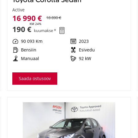
Active
16 990 €
18 890 €
KM 24%
190 €
kuumakse *
90 093 Km
2023
Bensiin
Esivedu
Manuaal
92 kW
Saada ostusoov