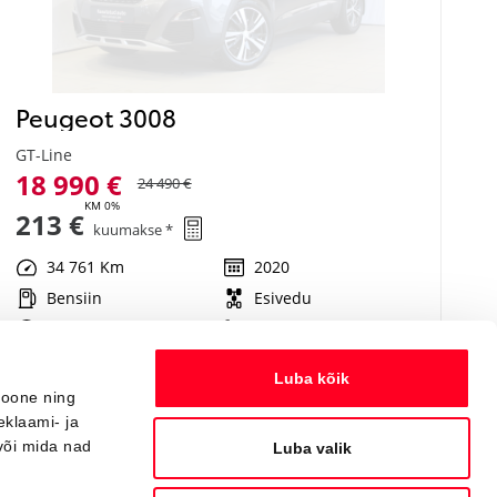
Peugeot 3008
GT-Line
18 990 €
24 490 €
KM 0%
213 €
kuumakse *
34 761 Km
2020
Bensiin
Esivedu
Automaat
96 kW
Luba kõik
ioone ning
Saada ostusoov
eklaami- ja
või mida nad
Luba valik