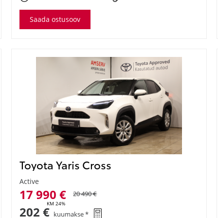
Saada ostusoov
Toyota Yaris Cross
Active
17 990 €
20 490 €
KM 24%
202 €
kuumakse *