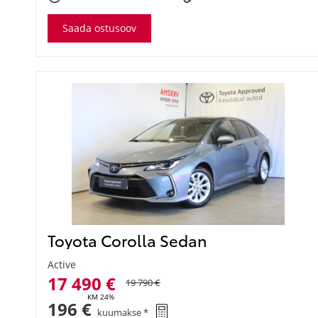
Saada ostusoov
Toyota Corolla Sedan
Active
17 490 €
19 790 €
KM 24%
196 €
kuumakse *