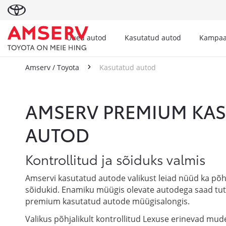
Uued autod
Kasutatud autod
Kampaa
Amserv / Toyota
Kasutatud autod
Kasutatud autod
AMSERV PREMIUM KA
AUTOD
Kontrollitud ja sõiduks valmis
Amservi kasutatud autode valikust leiad nüüd ka põhj
sõidukid. Enamiku müügis olevate autodega saad tu
premium kasutatud autode müügisalongis.
Valikus põhjalikult kontrollitud Lexuse erinevad mude