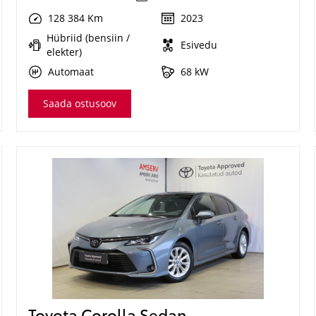
128 384 Km
2023
Hübriid (bensiin /
Esivedu
elekter)
Automaat
68 kW
Saada ostusoov
Toyota Corolla Sedan