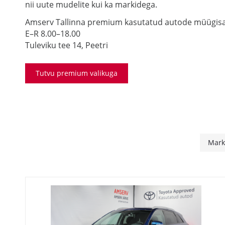
nii uute mudelite kui ka markidega.
Amserv Tallinna premium kasutatud autode müügis
E–R 8.00–18.00
Tuleviku tee 14, Peetri
Tutvu premium valikuga
Mar