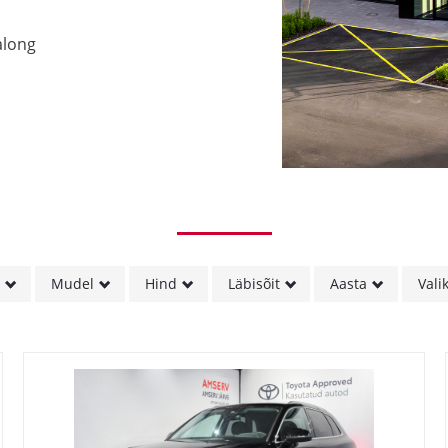
along
k
Mudel
Hind
Läbisõit
Aasta
Vali