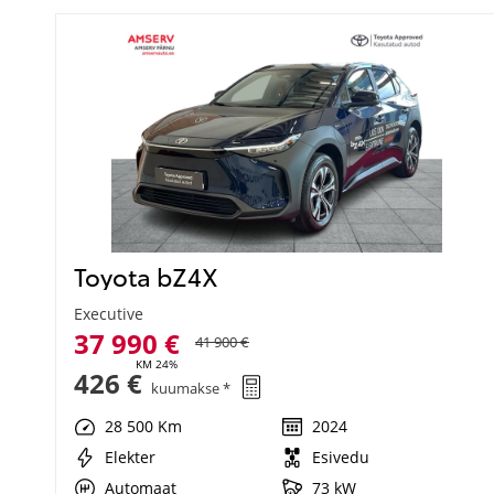
Toyota bZ4X
Executive
37 990 €
41 900 €
KM 24%
426 €
kuumakse *
28 500 Km
2024
Elekter
Esivedu
Automaat
73 kW