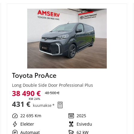
Toyota ProAce
Long Double Side Door Professional Plus
38 490 €
48 500 €
KM 24%
431 €
kuumakse *
22 695 Km
2025
Elekter
Esivedu
Automaat
62 kW