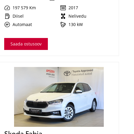
197 579 Km
2017
Diisel
Nelivedu
Automaat
130 kW
Saada ostusoov
Skoda Fabia