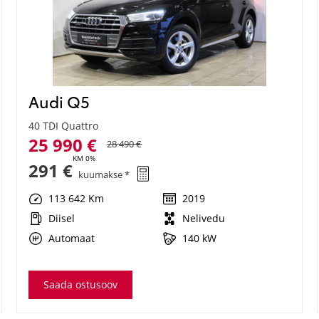
Audi Q5
40 TDI Quattro
25 990 €
28 490 €
KM 0%
291 €
kuumakse *
113 642 Km
2019
Diisel
Nelivedu
Automaat
140 kW
Saada ostusoov