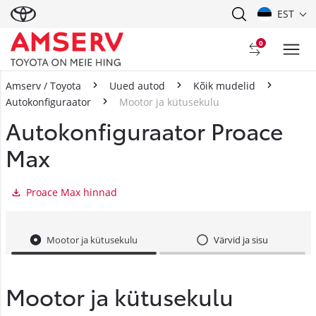
EST
0
Amserv / Toyota
Uued autod
Kõik mudelid
Autokonfiguraator
Mootor ja kütusekulu
Autokonfiguraator Proace
Max
Proace Max hinnad
Mootor ja kütusekulu
Värvid ja sisu
Mootor ja kütusekulu