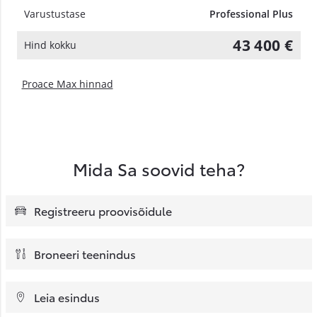
Varustustase
Professional Plus
43 400 €
Hind kokku
Proace Max hinnad
Mida Sa soovid teha?
Registreeru proovisõidule
Broneeri teenindus
Leia esindus