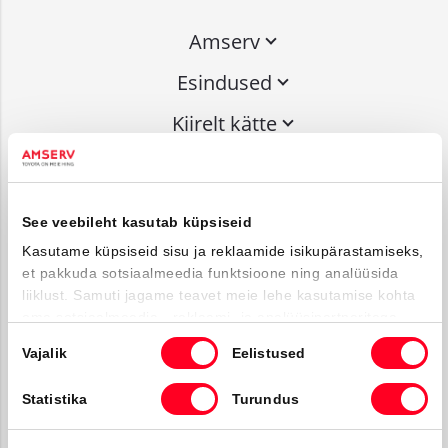
Amserv
Esindused
Kiirelt kätte
Liitu uudiskirjaga
See veebileht kasutab küpsiseid
Võta ühendust
Kasutame küpsiseid sisu ja reklaamide isikupärastamiseks,
et pakkuda sotsiaalmeedia funktsioone ning analüüsida
info@amserv.ee
liiklust. Samuti jagame teavet meie lehe kasutamise kohta
press@amserv.ee
oma sotsiaalmeedia-, reklaami- ja analüüsipartneritega,
Teavita rikkumisest
kes võivad seda kombineerida muu teabega, mille olete
Nõusoleku
Vajalik
Eelistused
neile esitanud või mida nad on kogunud kui olete nende
valik
Jälgi meid
teenuseid kasutanud.
Statistika
Turundus
Facebooki ikoon
Instagrammi i
Youtube ik