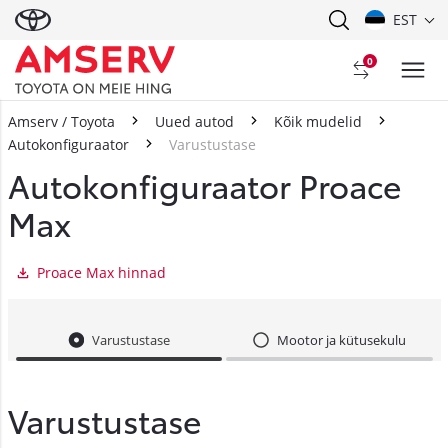
EST
0
Amserv / Toyota
Uued autod
Kõik mudelid
Autokonfiguraator
Varustustase
Autokonfiguraator Proace
Max
Proace Max hinnad
Varustustase
Mootor ja kütusekulu
Varustustase