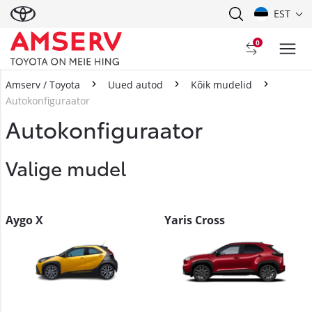
EST
0
Amserv / Toyota
Uued autod
Kõik mudelid
Autokonfiguraator
Autokonfiguraator
Valige mudel
Aygo X
Yaris Cross