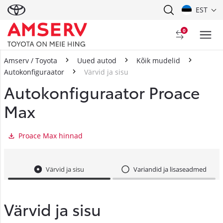
EST
0
Amserv / Toyota
Uued autod
Kõik mudelid
Autokonfiguraator
Värvid ja sisu
Autokonfiguraator Proace
Max
Proace Max hinnad
Värvid ja sisu
Variandid ja lisaseadmed
Värvid ja sisu