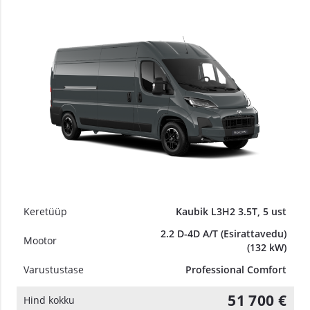
Keretüüp
Kaubik L3H2 3.5T, 5 ust
2.2 D-4D A/T (Esirattavedu)
Mootor
(132 kW)
Varustustase
Professional Comfort
51 700 €
Hind kokku