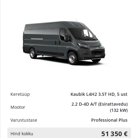
Keretüüp
Kaubik L4H2 3.5T HD, 5 ust
2.2 D-4D A/T (Esirattavedu)
Mootor
(132 kW)
Varustustase
Professional Plus
51 350 €
Hind kokku