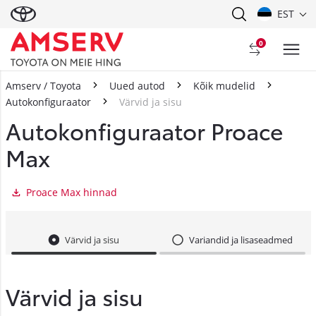
EST
0
Amserv / Toyota
Uued autod
Kõik mudelid
Autokonfiguraator
Värvid ja sisu
Autokonfiguraator Proace
Max
Proace Max hinnad
Värvid ja sisu
Variandid ja lisaseadmed
Värvid ja sisu