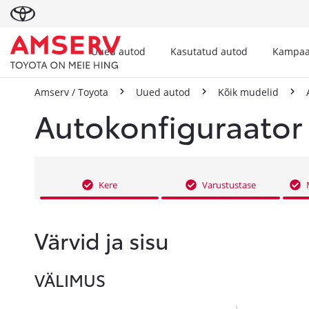
Uued autod
Kasutatud autod
Kampaa
Amserv / Toyota
Uued autod
Kõik mudelid
Autokonfiguraator
Kere
Varustustase
Värvid ja sisu
VÄLIMUS