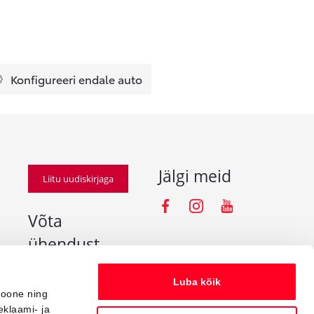
Konfigureeri endale auto
Jälgi meid
Liitu uudiskirjaga
Facebooki iko
Instagramm
Youtube
Võta
ühendust
info@amserv.ee
Luba kõik
press@amserv.ee
ioone ning
eklaami- ja
Teavita rikkumisest