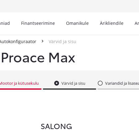
niad
Finantseerimine
Omanikule
Ärikliendile
A
Autokonfiguraator
Värvid ja sisu
 Proace Max
Mootor ja kütusekulu
Värvid ja sisu
Variandid ja lisa
SALONG