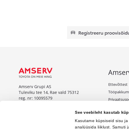
Registreeru proovisõid
Amser
Ettevõttest
Amserv Grupi AS
Tööpakkum
Tuleviku tee 14, Rae vald 75312
reg. nr: 10095579
Privaatsuspo
Tule äriklie
www.amserv.ee
See veebileht kasutab küp
Kampaaniat
Amserv Auto OÜ
Kasutame küpsiseid sisu ja
Tuleviku tee 14, Rae vald 75312
analüüsida liiklust. Samuti