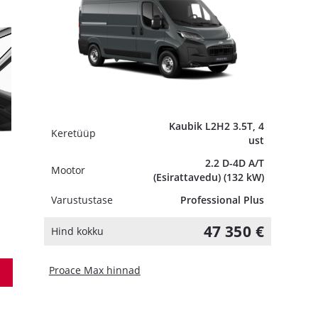
Kaubik L2H2 3.5T, 4
Keretüüp
ust
2.2 D-4D A/T
Mootor
(Esirattavedu) (132 kW)
Varustustase
Professional Plus
47 350 €
Hind kokku
Proace Max hinnad