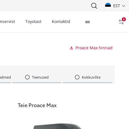
EST
0
mservist
Toyotast
Kontaktid
Proace Max hinnad
seadmed
Teenused
Kokkuvõte
Teie Proace Max