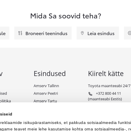
Mida Sa soovid teha?
ule
Broneeri teenindus
Leia esindus
v
Esindused
Kiirelt kätte
Amserv Tallinn
Toyota maanteeabi 24/7
ised
Amserv Peetri
+372 800 44 11
(maanteeabi Eestis)
liitika
Amserv Tartu
+372 650 98 99
ndiks
Amserv Pärnu
(maanteeabi välismaal)
siseid
e tingimused
Amserv Viljandi
 reklaamide isikupärastamiseks, et pakkuda sotsiaalmeedia funkts
Amserv Paide
 jagame teavet meie lehe kasutamise kohta oma sotsiaalmeedia-, r