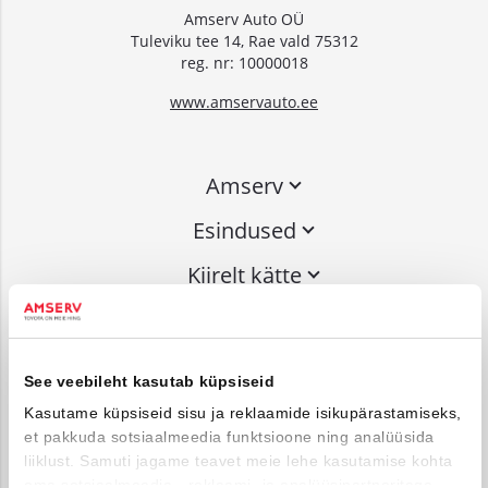
Amserv Auto OÜ
Tuleviku tee 14, Rae vald 75312
reg. nr: 10000018
www.amservauto.ee
Amserv
Esindused
Kiirelt kätte
Liitu uudiskirjaga
See veebileht kasutab küpsiseid
Võta ühendust
Kasutame küpsiseid sisu ja reklaamide isikupärastamiseks,
et pakkuda sotsiaalmeedia funktsioone ning analüüsida
info@amserv.ee
liiklust. Samuti jagame teavet meie lehe kasutamise kohta
press@amserv.ee
oma sotsiaalmeedia-, reklaami- ja analüüsipartneritega,