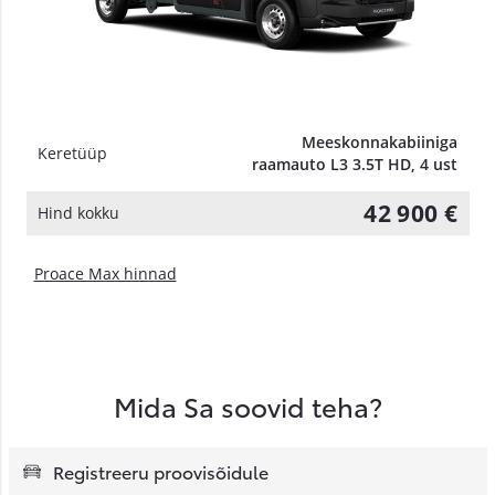
Meeskonnakabiiniga
Keretüüp
raamauto L3 3.5T HD, 4 ust
42 900 €
Hind kokku
Proace Max hinnad
Mida Sa soovid teha?
Registreeru proovisõidule