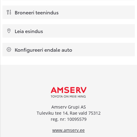
Broneeri teenindus
Leia esindus
Konfigureeri endale auto
Amserv Grupi AS
Tuleviku tee 14, Rae vald 75312
reg. nr: 10095579
www.amserv.ee