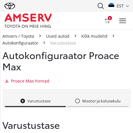
EST
0
Amserv / Toyota
Uued autod
Kõik mudelid
Autokonfiguraator
Varustustase
Autokonfiguraator Proace
Max
Proace Max hinnad
Varustustase
Mootor ja kütusekulu
Varustustase