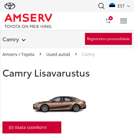
EST
0
Camry
Registreeru proovisõidule
Amserv / Toyota
Uued autod
Camry
Camry Lisavarustus
Camry
(
0
) Vaata soovikorvi