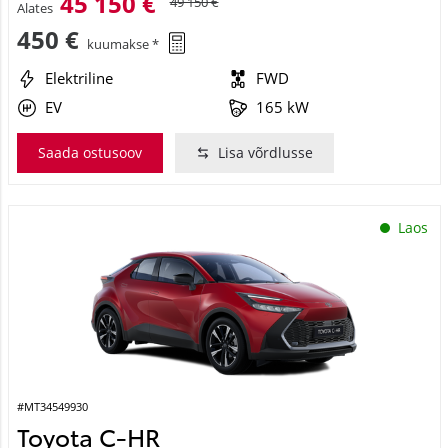
45 150 €
49 150 €
Alates
450 €
kuumakse *
Elektriline
FWD
EV
165 kW
Saada ostusoov
Lisa võrdlusse
Laos
#MT34549930
Toyota C-HR