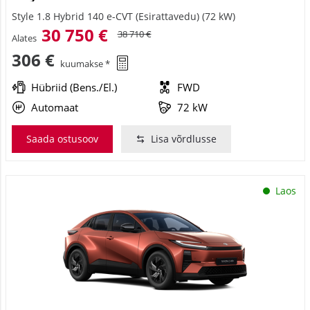
Style 1.8 Hybrid 140 e-CVT (Esirattavedu) (72 kW)
30 750 €
38 710 €
Alates
306 €
kuumakse *
Hübriid (Bens./El.)
FWD
Automaat
72 kW
Saada ostusoov
Lisa võrdlusse
Laos