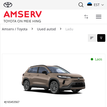
EST
Amserv / Toyota
Uued autod
Ladu
Ladu
Laos
#J165453567