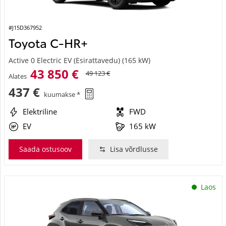
#J15D367952
Toyota C-HR+
Active 0 Electric EV (Esirattavedu) (165 kW)
43 850 €
49 123 €
Alates
437 €
kuumakse *
Elektriline
FWD
EV
165 kW
Saada ostusoov
Lisa võrdlusse
Laos