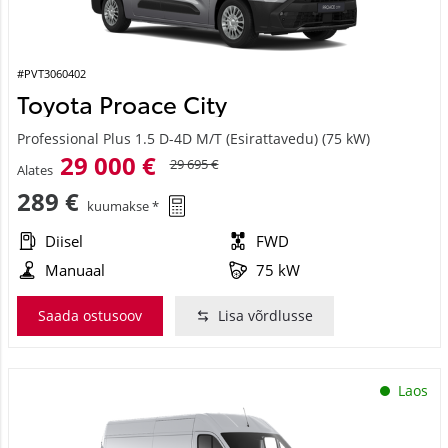
#PVT3060402
Toyota Proace City
Professional Plus 1.5 D-4D M/T (Esirattavedu) (75 kW)
29 000 €
29 695 €
Alates
289 €
kuumakse *
Diisel
FWD
Manuaal
75 kW
Saada ostusoov
Lisa võrdlusse
Laos