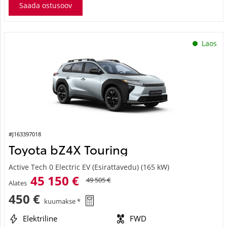
Saada ostusoov
Laos
#J163397018
Toyota bZ4X Touring
Active Tech 0 Electric EV (Esirattavedu) (165 kW)
45 150 €
49 505 €
Alates
450 €
kuumakse *
Elektriline
FWD