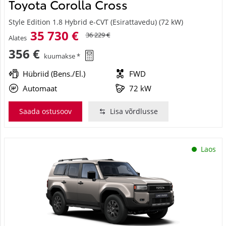
Toyota Corolla Cross
Style Edition 1.8 Hybrid e-CVT (Esirattavedu) (72 kW)
35 730 €
36 229 €
Alates
356 €
kuumakse *
Hübriid (Bens./El.)
FWD
Automaat
72 kW
Saada ostusoov
Lisa võrdlusse
Laos