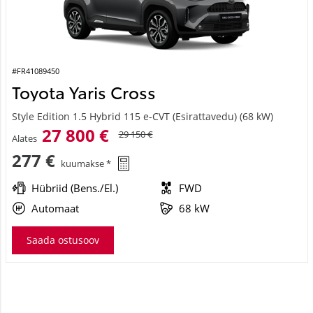
#FR41089450
Toyota Yaris Cross
Style Edition 1.5 Hybrid 115 e-CVT (Esirattavedu) (68 kW)
27 800 €
29 150 €
Alates
277 €
kuumakse *
Hübriid (Bens./El.)
FWD
Automaat
68 kW
Saada ostusoov