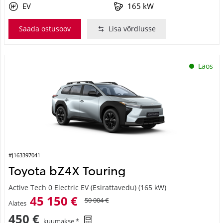
EV
165 kW
Saada ostusoov
Lisa võrdlusse
Laos
#J163397041
Toyota bZ4X Touring
Active Tech 0 Electric EV (Esirattavedu) (165 kW)
45 150 €
50 004 €
Alates
450 €
kuumakse *