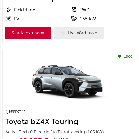
Elektriline
FWD
EV
165 kW
Saada ostusoov
Lisa võrdlusse
Laos
#J163397042
Toyota bZ4X Touring
Active Tech 0 Electric EV (Esirattavedu) (165 kW)