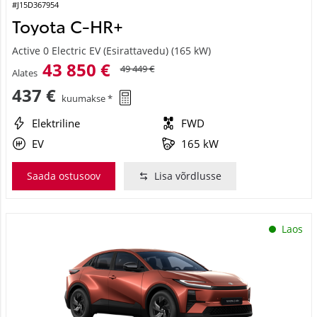
#J15D367954
Toyota C-HR+
Active 0 Electric EV (Esirattavedu) (165 kW)
43 850 €
49 449 €
Alates
437 €
kuumakse *
Elektriline
FWD
EV
165 kW
Saada ostusoov
Lisa võrdlusse
Laos