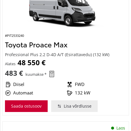
#PIT2533240
Toyota Proace Max
Professional Plus 2.2 D-4D A/T (Esirattavedu) (132 kW)
48 550 €
Alates
483 €
kuumakse *
Diisel
FWD
Automaat
132 kW
Saada ostusoov
Lisa võrdlusse
Laos