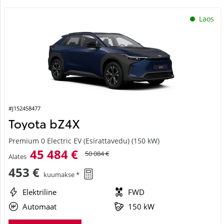
Laos
#J152458477
Toyota bZ4X
Premium 0 Electric EV (Esirattavedu) (150 kW)
45 484 €
50 084 €
Alates
453 €
kuumakse *
Elektriline
FWD
Automaat
150 kW