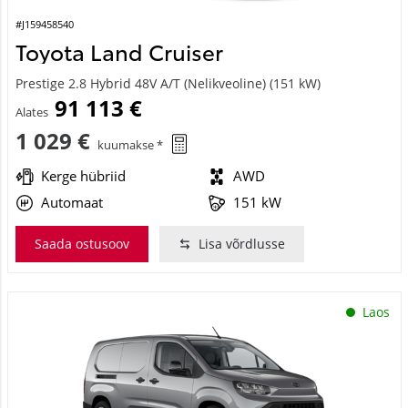
#J159458540
Toyota Land Cruiser
Prestige 2.8 Hybrid 48V A/T (Nelikveoline) (151 kW)
91 113 €
Alates
1 029 €
kuumakse *
Kerge hübriid
AWD
Automaat
151 kW
Saada ostusoov
Lisa võrdlusse
Laos