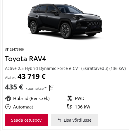
#J162478966
Toyota RAV4
Active 2.5 Hybrid Dynamic Force e-CVT (Esirattavedu) (136 kW)
43 719 €
Alates
435 €
kuumakse *
Hübriid (Bens./El.)
FWD
Automaat
136 kW
Saada ostusoov
Lisa võrdlusse