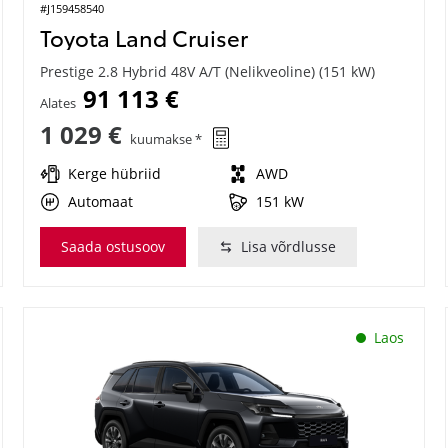
#J159458540
Toyota Land Cruiser
Prestige 2.8 Hybrid 48V A/T (Nelikveoline) (151 kW)
91 113 €
Alates
1 029 €
kuumakse *
Kerge hübriid
AWD
Automaat
151 kW
Saada ostusoov
Lisa võrdlusse
Laos