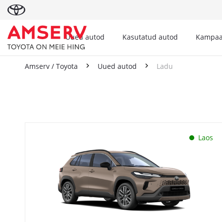
Uued autod
Kasutatud autod
Kampaa
Amserv / Toyota
Uued autod
Ladu
Ladu
Laos