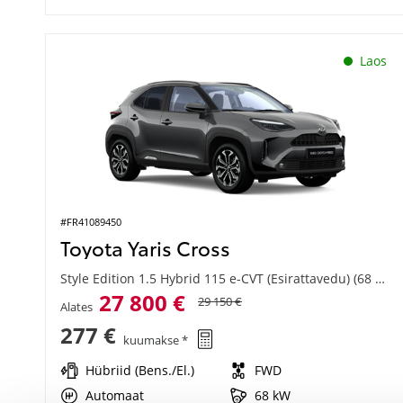
Laos
#FR41089450
Toyota Yaris Cross
Style Edition 1.5 Hybrid 115 e-CVT (Esirattavedu) (68 kW)
27 800 €
29 150 €
Alates
277 €
kuumakse *
Hübriid (Bens./El.)
FWD
Automaat
68 kW