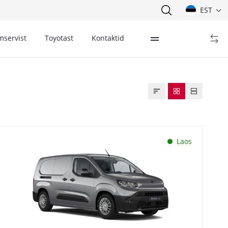
EST
mservist
Toyotast
Kontaktid
Laos