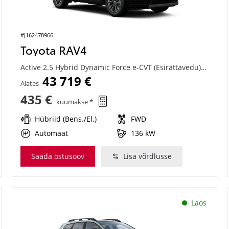
#J162478966
Toyota RAV4
Active 2.5 Hybrid Dynamic Force e-CVT (Esirattavedu) (136 kW)
43 719 €
Alates
435 €
kuumakse *
Hübriid (Bens./El.)
FWD
Automaat
136 kW
Saada ostusoov
Lisa võrdlusse
Laos