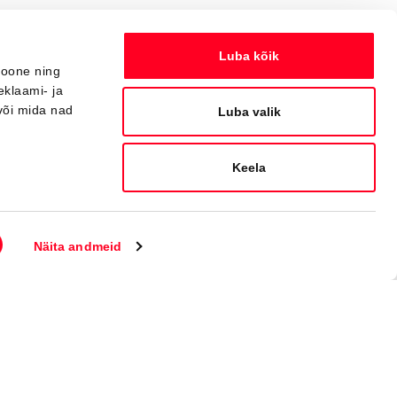
Luba kõik
ioone ning
eklaami- ja
või mida nad
Luba valik
Keela
Konfigureeri endale auto
Näita andmeid
Jälgi meid
Liitu uudiskirjaga