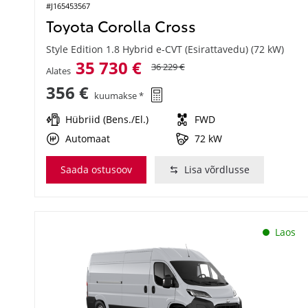
#J165453567
Toyota Corolla Cross
Style Edition 1.8 Hybrid e-CVT (Esirattavedu) (72 kW)
35 730 €
36 229 €
Alates
356 €
kuumakse *
Hübriid (Bens./El.)
FWD
Automaat
72 kW
Saada ostusoov
Lisa võrdlusse
Laos