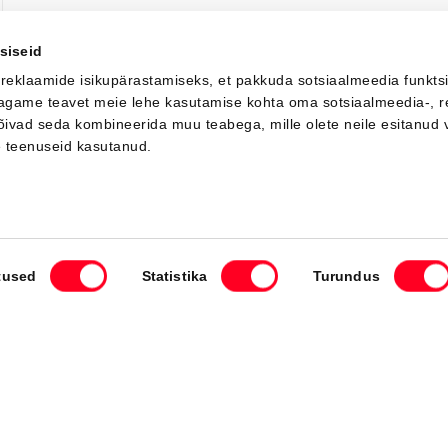
siseid
 reklaamide isikupärastamiseks, et pakkuda sotsiaalmeedia funkts
 jagame teavet meie lehe kasutamise kohta oma sotsiaalmeedia-, r
võivad seda kombineerida muu teabega, mille olete neile esitanud 
LAADIN JUURDE
e teenuseid kasutanud.
Mida Sa soovid teha?
tused
Statistika
Turundus
ule
Broneeri teenindus
Leia esindus
v
Esindused
Kiirelt kätte