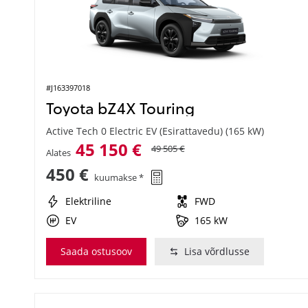
#J163397018
Toyota bZ4X Touring
Active Tech 0 Electric EV (Esirattavedu) (165 kW)
45 150 €
49 505 €
Alates
450 €
kuumakse *
Elektriline
FWD
EV
165 kW
Saada ostusoov
Lisa võrdlusse