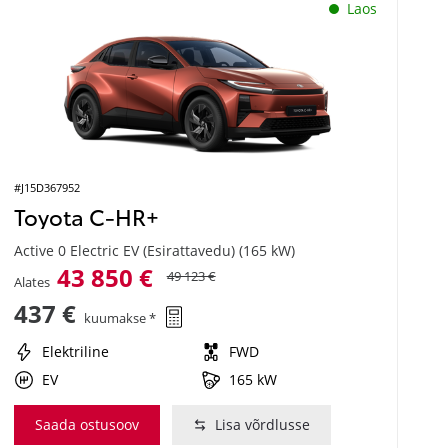
Laos
#J15D367952
Toyota C-HR+
Active 0 Electric EV (Esirattavedu) (165 kW)
43 850 €
49 123 €
Alates
437 €
kuumakse *
Elektriline
FWD
EV
165 kW
Saada ostusoov
Lisa võrdlusse