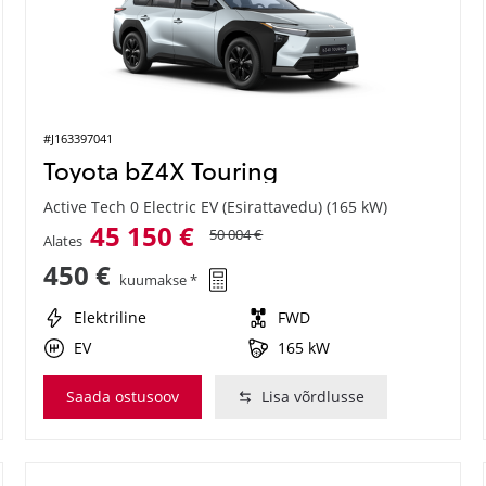
#J163397041
Toyota bZ4X Touring
Active Tech 0 Electric EV (Esirattavedu) (165 kW)
45 150 €
50 004 €
Alates
450 €
kuumakse *
Elektriline
FWD
EV
165 kW
Saada ostusoov
Lisa võrdlusse