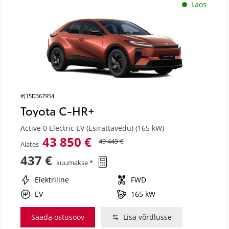
Laos
#J15D367954
Toyota C-HR+
Active 0 Electric EV (Esirattavedu) (165 kW)
43 850 €
49 449 €
Alates
437 €
kuumakse *
Elektriline
FWD
EV
165 kW
Saada ostusoov
Lisa võrdlusse