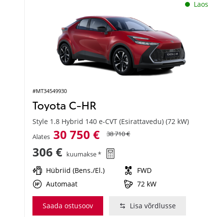
Laos
#MT34549930
Toyota C-HR
Style 1.8 Hybrid 140 e-CVT (Esirattavedu) (72 kW)
30 750 €
38 710 €
Alates
306 €
kuumakse *
Hübriid (Bens./El.)
FWD
Automaat
72 kW
Saada ostusoov
Lisa võrdlusse