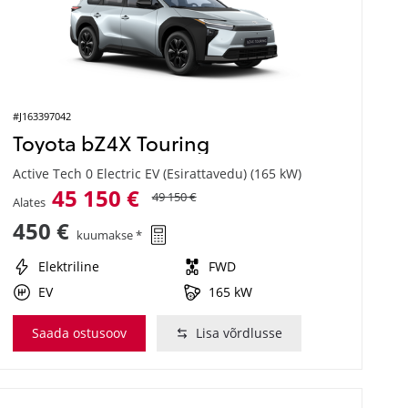
#J163397042
Toyota bZ4X Touring
Active Tech 0 Electric EV (Esirattavedu) (165 kW)
45 150 €
49 150 €
Alates
450 €
kuumakse *
Elektriline
FWD
EV
165 kW
Saada ostusoov
Lisa võrdlusse