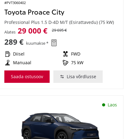
#PVT3060402
Toyota Proace City
Professional Plus 1.5 D-4D M/T (Esirattavedu) (75 kW)
29 000 €
29 695 €
Alates
289 €
kuumakse *
Diisel
FWD
Manuaal
75 kW
Saada ostusoov
Lisa võrdlusse
Laos