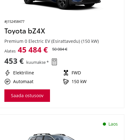
#J152458477
Toyota bZ4X
Premium 0 Electric EV (Esirattavedu) (150 kW)
45 484 €
50 084 €
Alates
453 €
kuumakse *
Elektriline
FWD
Automaat
150 kW
Saada ostusoov
Laos