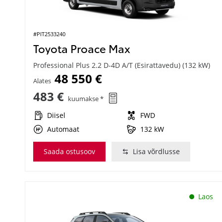
#PIT2533240
Toyota Proace Max
Professional Plus 2.2 D-4D A/T (Esirattavedu) (132 kW)
48 550 €
Alates
483 €
kuumakse *
Diisel
FWD
Automaat
132 kW
Saada ostusoov
Lisa võrdlusse
Laos