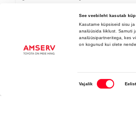
Saada ostusoov
See veebileht kasutab küp
Kasutame küpsiseid sisu ja
analüüsida liiklust. Samuti
analüüsipartneritega, kes 
on kogunud kui olete nend
Nõusoleku
Vajalik
Eelis
Registreeru proovisõid
valik
Amser