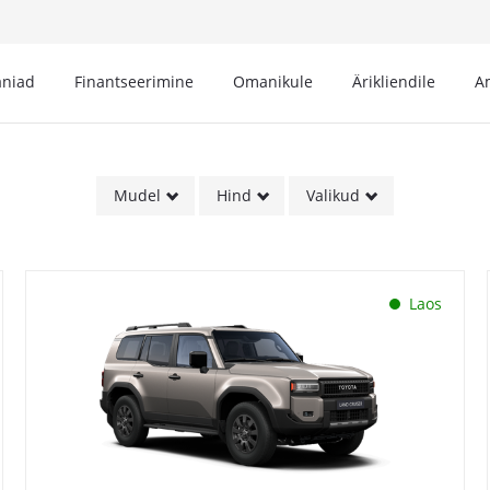
niad
Finantseerimine
Omanikule
Ärikliendile
A
Mudel
Hind
Valikud
Laos