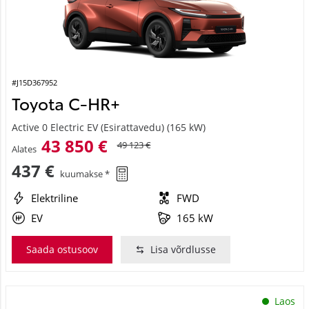
#J15D367952
Toyota C-HR+
Active 0 Electric EV (Esirattavedu) (165 kW)
43 850 €
49 123 €
Alates
437 €
kuumakse *
Elektriline
FWD
EV
165 kW
Saada ostusoov
Lisa võrdlusse
Laos