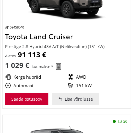
#J159458540
Toyota Land Cruiser
Prestige 2.8 Hybrid 48V A/T (Nelikveoline) (151 kW)
91 113 €
Alates
1 029 €
kuumakse *
Kerge hübriid
AWD
Automaat
151 kW
Saada ostusoov
Lisa võrdlusse
Laos