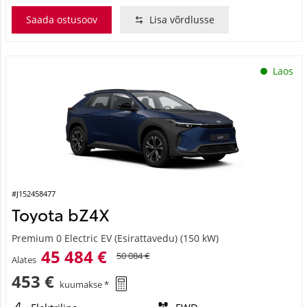
Saada ostusoov
Lisa võrdlusse
Laos
#J152458477
Toyota bZ4X
Premium 0 Electric EV (Esirattavedu) (150 kW)
45 484 €
50 084 €
Alates
453 €
kuumakse *
Elektriline
FWD