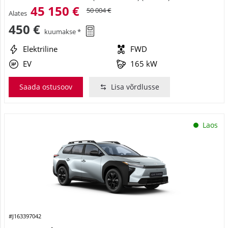
45 150 €
50 004 €
Alates
450 €
kuumakse *
Elektriline
FWD
EV
165 kW
Saada ostusoov
Lisa võrdlusse
Laos
#J163397042
Toyota bZ4X Touring