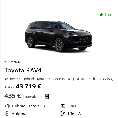
Laos
#J162478966
Toyota RAV4
Active 2.5 Hybrid Dynamic Force e-CVT (Esirattavedu) (136 kW)
43 719 €
Alates
435 €
kuumakse *
Hübriid (Bens./El.)
FWD
Automaat
136 kW