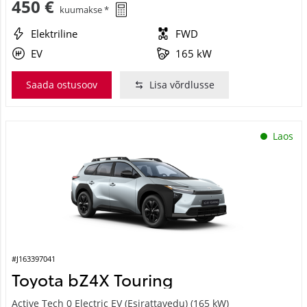
Elektriline
FWD
EV
165 kW
Saada ostusoov
Lisa võrdlusse
Laos
#J163397041
Toyota bZ4X Touring
Active Tech 0 Electric EV (Esirattavedu) (165 kW)