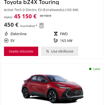
Active Tech 0 Electric EV (Esirattavedu) (165 kW)
45 150 €
49 150 €
Alates
450 €
kuumakse *
Elektriline
FWD
EV
165 kW
Saada ostusoov
Lisa võrdlusse
Laos