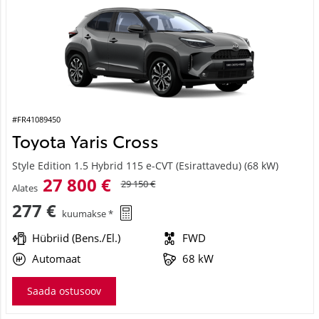
#FR41089450
Toyota Yaris Cross
Style Edition 1.5 Hybrid 115 e-CVT (Esirattavedu) (68 kW)
27 800 €
29 150 €
Alates
277 €
kuumakse *
Hübriid (Bens./El.)
FWD
Automaat
68 kW
Saada ostusoov