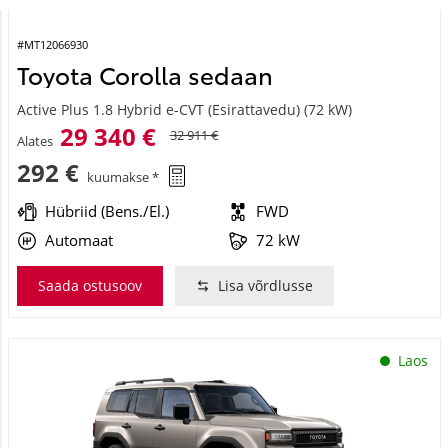
#MT12066930
Toyota Corolla sedaan
Active Plus 1.8 Hybrid e-CVT (Esirattavedu) (72 kW)
29 340 €
32 911 €
Alates
292 €
kuumakse *
Hübriid (Bens./El.)
FWD
Automaat
72 kW
Saada ostusoov
Lisa võrdlusse
Laos