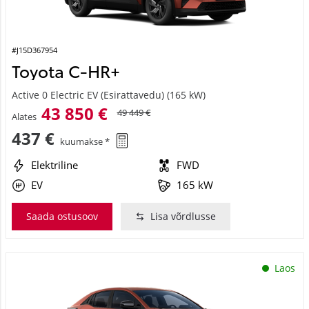
#J15D367954
Toyota C-HR+
Active 0 Electric EV (Esirattavedu) (165 kW)
43 850 €
49 449 €
Alates
437 €
kuumakse *
Elektriline
FWD
EV
165 kW
Saada ostusoov
Lisa võrdlusse
Laos