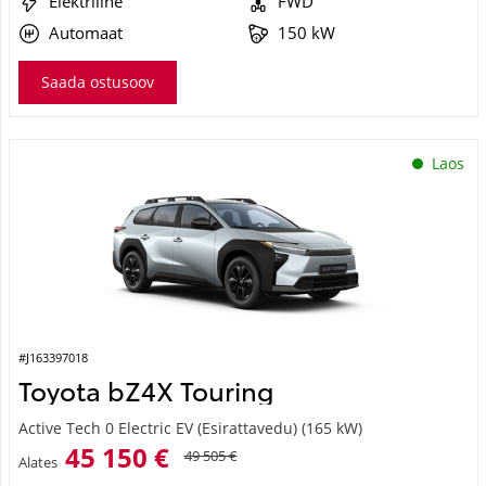
Automaat
150 kW
Saada ostusoov
Laos
#J163397018
Toyota bZ4X Touring
Active Tech 0 Electric EV (Esirattavedu) (165 kW)
45 150 €
49 505 €
Alates
450 €
kuumakse *