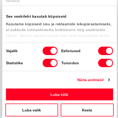
Liitu uudiskirjaga
Võta ühendust
info@amserv.ee
press@amserv.ee
Teavita rikkumisest
Jälgi meid
Facebooki ikoon
Instagrammi i
Youtube ik
© Amserv 2026
Powered by