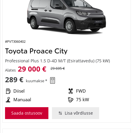
#PVT3060402
Toyota Proace City
Professional Plus 1.5 D-4D M/T (Esirattavedu) (75 kW)
29 000 €
29 695 €
Alates
289 €
kuumakse *
Diisel
FWD
Manuaal
75 kW
Saada ostusoov
Lisa võrdlusse
Laos