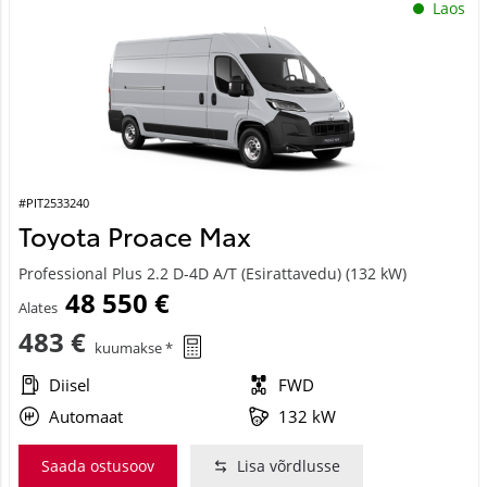
#PIT2533240
Toyota Proace Max
Professional Plus 2.2 D-4D A/T (Esirattavedu) (132 kW)
48 550 €
Alates
483 €
kuumakse *
Diisel
FWD
Automaat
132 kW
Saada ostusoov
Lisa võrdlusse