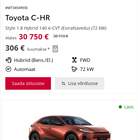
#MT34549930
Toyota C-HR
Style 1.8 Hybrid 140 e-CVT (Esirattavedu) (72 kW)
30 750 €
38 710 €
Alates
306 €
kuumakse *
Hübriid (Bens./El.)
FWD
Automaat
72 kW
Saada ostusoov
Lisa võrdlusse
Laos