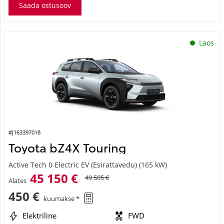
Saada ostusoov
Laos
#J163397018
Toyota bZ4X Touring
Active Tech 0 Electric EV (Esirattavedu) (165 kW)
45 150 €
49 505 €
Alates
450 €
kuumakse *
Elektriline
FWD