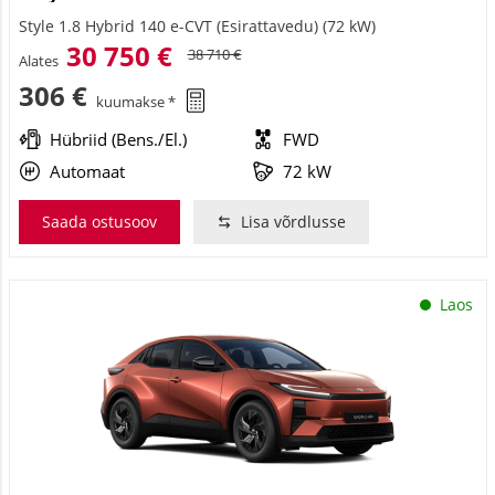
Style 1.8 Hybrid 140 e-CVT (Esirattavedu) (72 kW)
30 750 €
38 710 €
Alates
306 €
kuumakse *
Hübriid (Bens./El.)
FWD
Automaat
72 kW
Saada ostusoov
Lisa võrdlusse
Laos