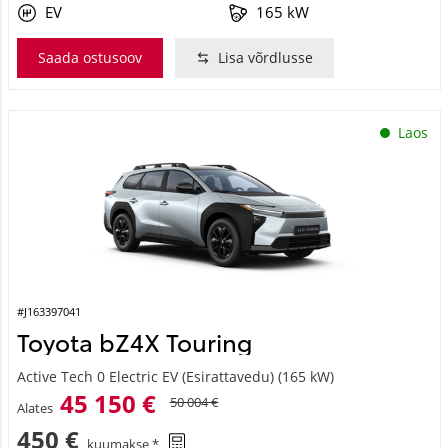
EV
165 kW
Saada ostusoov
Lisa võrdlusse
Laos
#J163397041
Toyota bZ4X Touring
Active Tech 0 Electric EV (Esirattavedu) (165 kW)
45 150 €
50 004 €
Alates
450 €
kuumakse *