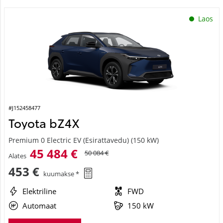
Laos
#J152458477
Toyota bZ4X
Premium 0 Electric EV (Esirattavedu) (150 kW)
45 484 €
50 084 €
Alates
453 €
kuumakse *
Elektriline
FWD
Automaat
150 kW