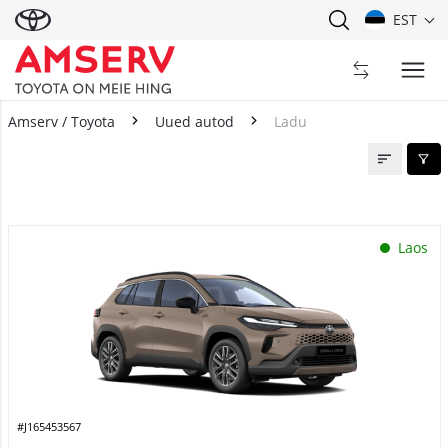
EST
Amserv / Toyota
Uued autod
Ladu
Ladu
Laos
#J165453567