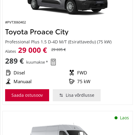
#PVT3060402
Toyota Proace City
Professional Plus 1.5 D-4D M/T (Esirattavedu) (75 kW)
29 000 €
29 695 €
Alates
289 €
kuumakse *
Diisel
FWD
Manuaal
75 kW
Saada ostusoov
Lisa võrdlusse
Laos