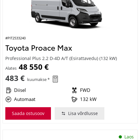
#PIT2533240
Toyota Proace Max
Professional Plus 2.2 D-4D A/T (Esirattavedu) (132 kW)
48 550 €
Alates
483 €
kuumakse *
Diisel
FWD
Automaat
132 kW
Saada ostusoov
Lisa võrdlusse
Laos