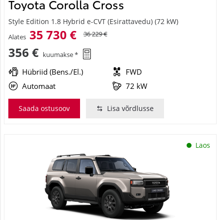
Toyota Corolla Cross
Style Edition 1.8 Hybrid e-CVT (Esirattavedu) (72 kW)
35 730 €
36 229 €
Alates
356 €
kuumakse *
Hübriid (Bens./El.)
FWD
Automaat
72 kW
Saada ostusoov
Lisa võrdlusse
Laos