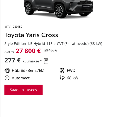
#FR41089450
Toyota Yaris Cross
Style Edition 1.5 Hybrid 115 e-CVT (Esirattavedu) (68 kW)
27 800 €
29 150 €
Alates
277 €
kuumakse *
Hübriid (Bens./El.)
FWD
Automaat
68 kW
Saada ostusoov