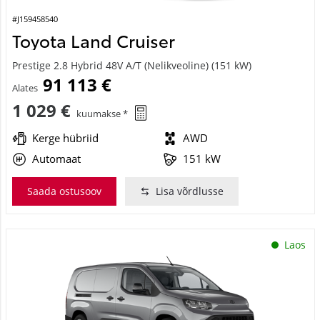
#J159458540
Toyota Land Cruiser
Prestige 2.8 Hybrid 48V A/T (Nelikveoline) (151 kW)
91 113 €
Alates
1 029 €
kuumakse *
Kerge hübriid
AWD
Automaat
151 kW
Saada ostusoov
Lisa võrdlusse
Laos