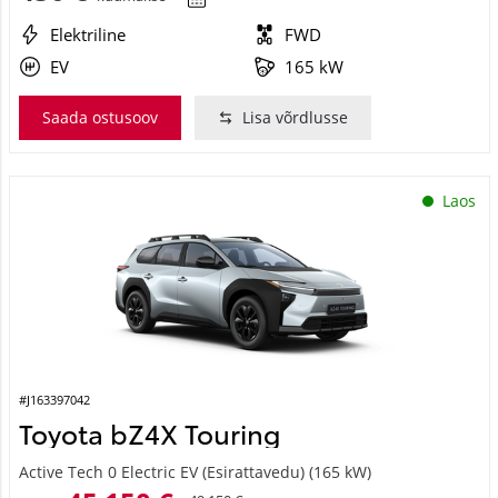
Elektriline
FWD
EV
165 kW
Saada ostusoov
Lisa võrdlusse
Laos
#J163397042
Toyota bZ4X Touring
Active Tech 0 Electric EV (Esirattavedu) (165 kW)