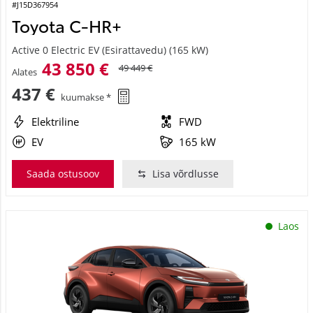
#J15D367954
Toyota C-HR+
Active 0 Electric EV (Esirattavedu) (165 kW)
43 850 €
49 449 €
Alates
437 €
kuumakse *
Elektriline
FWD
EV
165 kW
Saada ostusoov
Lisa võrdlusse
Laos