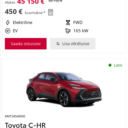
45 150 €
49 150 €
Alates
450 €
kuumakse *
Elektriline
FWD
EV
165 kW
Saada ostusoov
Lisa võrdlusse
Laos
#MT34549930
Toyota C-HR