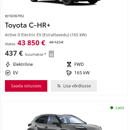
#J15D367952
Toyota C-HR+
Active 0 Electric EV (Esirattavedu) (165 kW)
43 850 €
49 123 €
Alates
437 €
kuumakse *
Elektriline
FWD
EV
165 kW
Saada ostusoov
Lisa võrdlusse
Laos