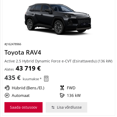
#J162478966
Toyota RAV4
Active 2.5 Hybrid Dynamic Force e-CVT (Esirattavedu) (136 kW)
43 719 €
Alates
435 €
kuumakse *
Hübriid (Bens./El.)
FWD
Automaat
136 kW
Saada ostusoov
Lisa võrdlusse