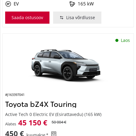
EV
165 kW
Saada ostusoov
Lisa võrdlusse
Laos
#J163397041
Toyota bZ4X Touring
Active Tech 0 Electric EV (Esirattavedu) (165 kW)
45 150 €
50 004 €
Alates
450 €
kuumakse *