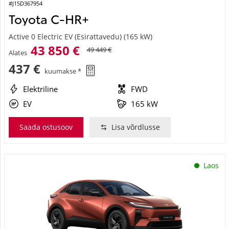
#J15D367954
Toyota C-HR+
Active 0 Electric EV (Esirattavedu) (165 kW)
43 850 €
49 449 €
Alates
437 €
kuumakse *
Elektriline
FWD
EV
165 kW
Saada ostusoov
Lisa võrdlusse
Laos