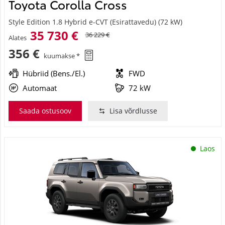
Toyota Corolla Cross
Style Edition 1.8 Hybrid e-CVT (Esirattavedu) (72 kW)
35 730 €
36 229 €
Alates
356 €
kuumakse *
Hübriid (Bens./El.)
FWD
Automaat
72 kW
Saada ostusoov
Lisa võrdlusse
Laos