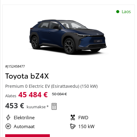
Laos
#J152458477
Toyota bZ4X
Premium 0 Electric EV (Esirattavedu) (150 kW)
45 484 €
50 084 €
Alates
453 €
kuumakse *
Elektriline
FWD
Automaat
150 kW