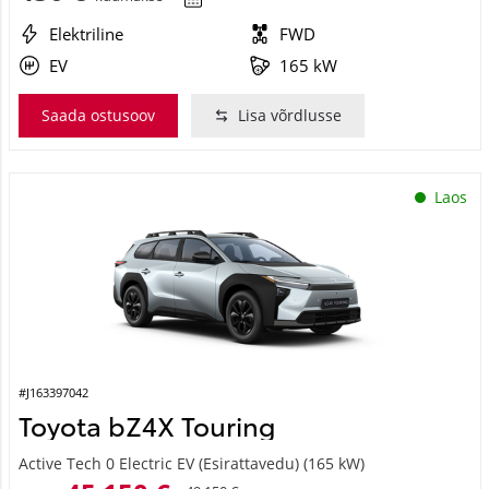
Elektriline
FWD
EV
165 kW
Saada ostusoov
Lisa võrdlusse
Laos
#J163397042
Toyota bZ4X Touring
Active Tech 0 Electric EV (Esirattavedu) (165 kW)