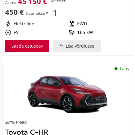
45 150 €
49 150 €
Alates
450 €
kuumakse *
Elektriline
FWD
EV
165 kW
Saada ostusoov
Lisa võrdlusse
Laos
#MT34549930
Toyota C-HR