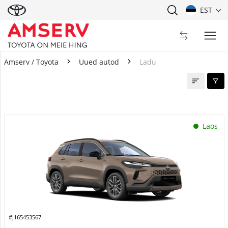
EST
Amserv / Toyota
Uued autod
Ladu
Ladu
Laos
#J165453567