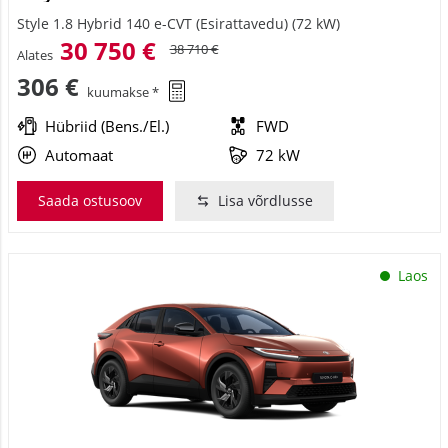
Style 1.8 Hybrid 140 e-CVT (Esirattavedu) (72 kW)
30 750 €
38 710 €
Alates
306 €
kuumakse *
Hübriid (Bens./El.)
FWD
Automaat
72 kW
Saada ostusoov
Lisa võrdlusse
Laos