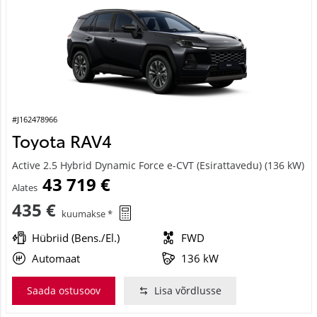
#J162478966
Toyota RAV4
Active 2.5 Hybrid Dynamic Force e-CVT (Esirattavedu) (136 kW)
43 719 €
Alates
435 €
kuumakse *
Hübriid (Bens./El.)
FWD
Automaat
136 kW
Saada ostusoov
Lisa võrdlusse