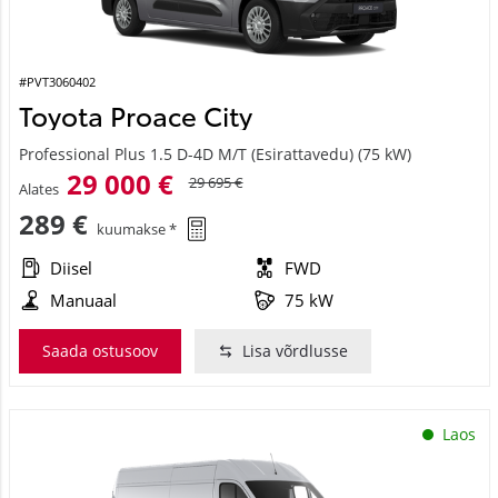
#PVT3060402
Toyota Proace City
Professional Plus 1.5 D-4D M/T (Esirattavedu) (75 kW)
29 000 €
29 695 €
Alates
289 €
kuumakse *
Diisel
FWD
Manuaal
75 kW
Saada ostusoov
Lisa võrdlusse
Laos