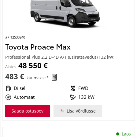
#PIT2533240
Toyota Proace Max
Professional Plus 2.2 D-4D A/T (Esirattavedu) (132 kW)
48 550 €
Alates
483 €
kuumakse *
Diisel
FWD
Automaat
132 kW
Saada ostusoov
Lisa võrdlusse
Laos