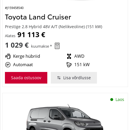
#J159458540
Toyota Land Cruiser
Prestige 2.8 Hybrid 48V A/T (Nelikveoline) (151 kW)
91 113 €
Alates
1 029 €
kuumakse *
Kerge hübriid
AWD
Automaat
151 kW
Saada ostusoov
Lisa võrdlusse
Laos