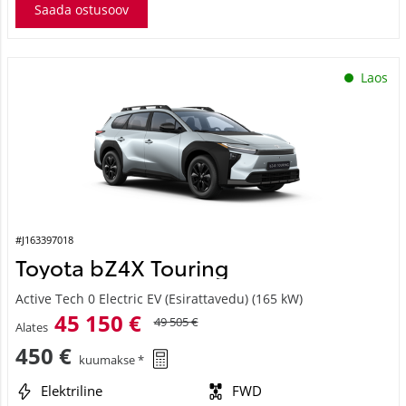
Saada ostusoov
Laos
#J163397018
Toyota bZ4X Touring
Active Tech 0 Electric EV (Esirattavedu) (165 kW)
45 150 €
49 505 €
Alates
450 €
kuumakse *
Elektriline
FWD