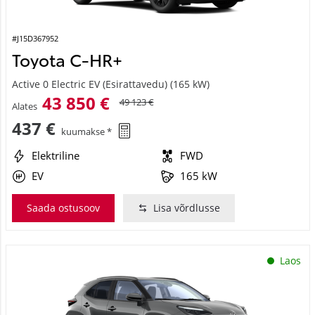
#J15D367952
Toyota C-HR+
Active 0 Electric EV (Esirattavedu) (165 kW)
43 850 €
49 123 €
Alates
437 €
kuumakse *
Elektriline
FWD
EV
165 kW
Saada ostusoov
Lisa võrdlusse
Laos