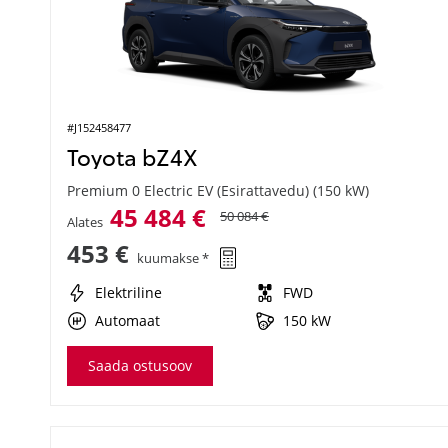
#J152458477
Toyota bZ4X
Premium 0 Electric EV (Esirattavedu) (150 kW)
45 484 €
50 084 €
Alates
453 €
kuumakse *
Elektriline
FWD
Automaat
150 kW
Saada ostusoov