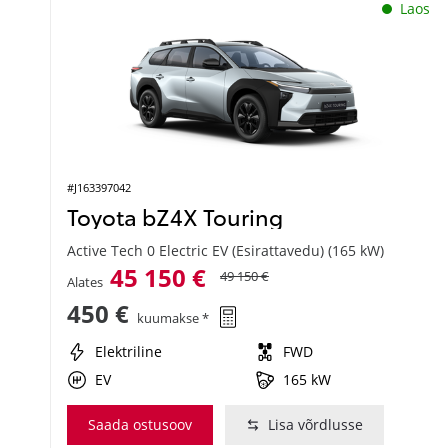
Laos
#J163397042
Toyota bZ4X Touring
Active Tech 0 Electric EV (Esirattavedu) (165 kW)
45 150 €
49 150 €
Alates
450 €
kuumakse *
Elektriline
FWD
EV
165 kW
Saada ostusoov
Lisa võrdlusse