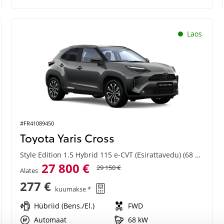
Laos
#FR41089450
Toyota Yaris Cross
Style Edition 1.5 Hybrid 115 e-CVT (Esirattavedu) (68 kW)
27 800 €
29 150 €
Alates
277 €
kuumakse *
Hübriid (Bens./El.)
FWD
Automaat
68 kW