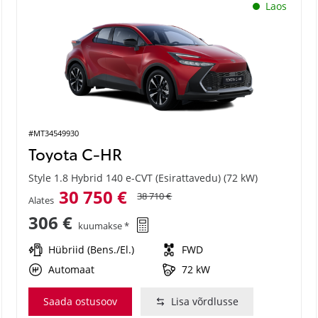
Laos
#MT34549930
Toyota C-HR
Style 1.8 Hybrid 140 e-CVT (Esirattavedu) (72 kW)
30 750 €
38 710 €
Alates
306 €
kuumakse *
Hübriid (Bens./El.)
FWD
Automaat
72 kW
Saada ostusoov
Lisa võrdlusse