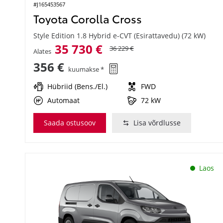
#J165453567
Toyota Corolla Cross
Style Edition 1.8 Hybrid e-CVT (Esirattavedu) (72 kW)
35 730 €
36 229 €
Alates
356 €
kuumakse *
Hübriid (Bens./El.)
FWD
Automaat
72 kW
Saada ostusoov
Lisa võrdlusse
Laos