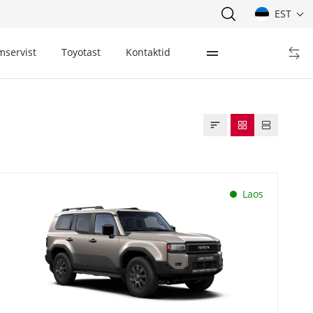
EST
mservist
Toyotast
Kontaktid
Laos