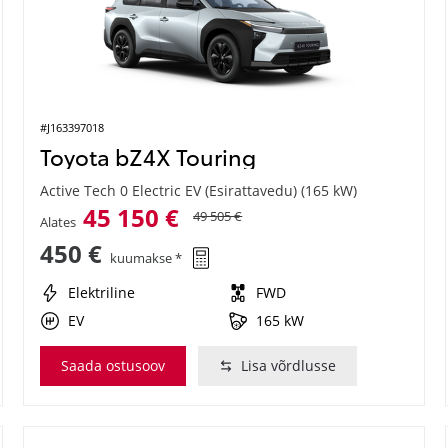
#J163397018
Toyota bZ4X Touring
Active Tech 0 Electric EV (Esirattavedu) (165 kW)
45 150 €
49 505 €
Alates
450 €
kuumakse *
Elektriline
FWD
EV
165 kW
Saada ostusoov
Lisa võrdlusse