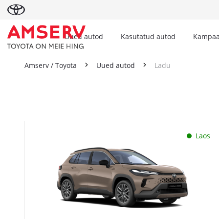
Uued autod
Kasutatud autod
Kampaa
Amserv / Toyota
Uued autod
Ladu
Ladu
Laos