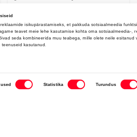
Saada ostusoov
siseid
 reklaamide isikupärastamiseks, et pakkuda sotsiaalmeedia funkts
 jagame teavet meie lehe kasutamise kohta oma sotsiaalmeedia-, r
võivad seda kombineerida muu teabega, mille olete neile esitanud 
LAADIN JUURDE
e teenuseid kasutanud.
Mida Sa soovid teha?
tused
Statistika
Turundus
ule
Broneeri teenindus
Leia esindus
v
Esindused
Kiirelt kätte