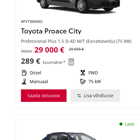
#PVT3060402
Toyota Proace City
Professional Plus 1.5 D-4D M/T (Esirattavedu) (75 kW)
29 000 €
29 695 €
Alates
289 €
kuumakse *
Diisel
FWD
Manuaal
75 kW
Saada ostusoov
Lisa võrdlusse
Laos