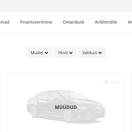
niad
Finantseerimine
Omanikule
Ärikliendile
A
Mudel
Hind
Valikud
Laos
MÜÜDUD