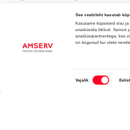
Saada ostusoov
Lisa võrdlusse
See veebileht kasutab küp
Kasutame küpsiseid sisu ja
analüüsida liiklust. Samuti
analüüsipartneritega, kes 
on kogunud kui olete nend
Nõusoleku
Vajalik
Eelis
Registreeru proovisõid
valik
Amser