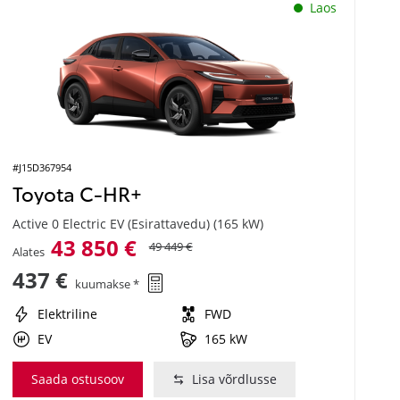
Laos
#J15D367954
Toyota C-HR+
Active 0 Electric EV (Esirattavedu) (165 kW)
43 850 €
49 449 €
Alates
437 €
kuumakse *
Elektriline
FWD
EV
165 kW
Saada ostusoov
Lisa võrdlusse