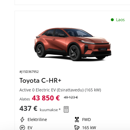
Laos
#J15D367952
Toyota C-HR+
Active 0 Electric EV (Esirattavedu) (165 kW)
43 850 €
49 123 €
Alates
437 €
kuumakse *
Elektriline
FWD
EV
165 kW