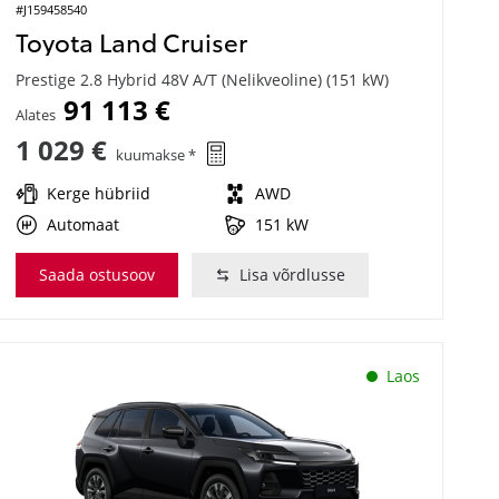
#J159458540
Toyota Land Cruiser
Prestige 2.8 Hybrid 48V A/T (Nelikveoline) (151 kW)
91 113 €
Alates
1 029 €
kuumakse *
Kerge hübriid
AWD
Automaat
151 kW
Saada ostusoov
Lisa võrdlusse
Laos