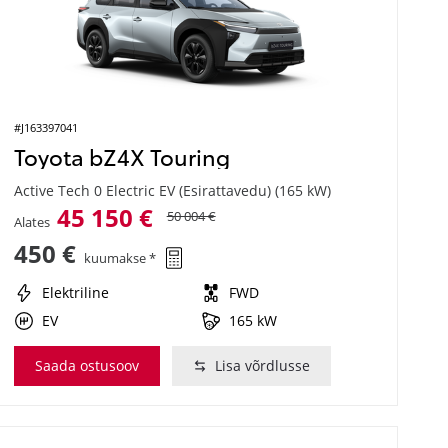
#J163397041
Toyota bZ4X Touring
Active Tech 0 Electric EV (Esirattavedu) (165 kW)
45 150 €
50 004 €
Alates
450 €
kuumakse *
Elektriline
FWD
EV
165 kW
Saada ostusoov
Lisa võrdlusse