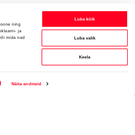
Luba kõik
ioone ning
eklaami- ja
või mida nad
Luba valik
Keela
Konfigureeri endale auto
Näita andmeid
Jälgi meid
Liitu uudiskirjaga