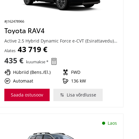
#J162478966
Toyota RAV4
Active 2.5 Hybrid Dynamic Force e-CVT (Esirattavedu) (136 kW)
43 719 €
Alates
435 €
kuumakse *
Hübriid (Bens./El.)
FWD
Automaat
136 kW
Saada ostusoov
Lisa võrdlusse
Laos