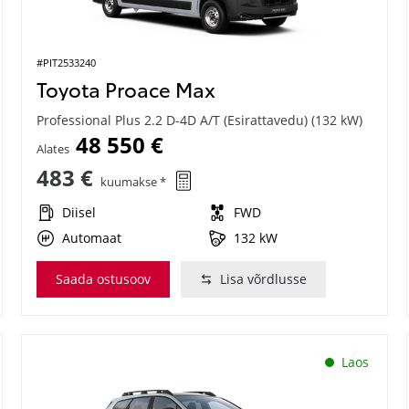
#PIT2533240
Toyota Proace Max
Professional Plus 2.2 D-4D A/T (Esirattavedu) (132 kW)
48 550 €
Alates
483 €
kuumakse *
Diisel
FWD
Automaat
132 kW
Saada ostusoov
Lisa võrdlusse
Laos