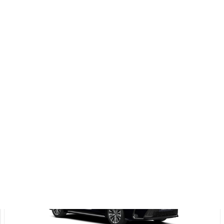
Toyota Corolla Cross
Style Edition 1.8 Hybrid e-CVT (Esirattavedu) (72 kW)
35 730 €
36 229 €
Alates
356 €
kuumakse *
Hübriid (Bens./El.)
FWD
Automaat
72 kW
Saada ostusoov
Lisa võrdlusse
Laos