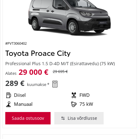
#PVT3060402
Toyota Proace City
Professional Plus 1.5 D-4D M/T (Esirattavedu) (75 kW)
29 000 €
29 695 €
Alates
289 €
kuumakse *
Diisel
FWD
Manuaal
75 kW
Saada ostusoov
Lisa võrdlusse
Laos