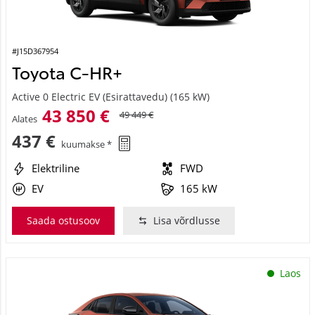
#J15D367954
Toyota C-HR+
Active 0 Electric EV (Esirattavedu) (165 kW)
43 850 €
49 449 €
Alates
437 €
kuumakse *
Elektriline
FWD
EV
165 kW
Saada ostusoov
Lisa võrdlusse
Laos