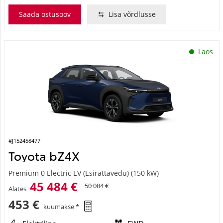
Saada ostusoov
Lisa võrdlusse
Laos
#J152458477
Toyota bZ4X
Premium 0 Electric EV (Esirattavedu) (150 kW)
45 484 €
50 084 €
Alates
453 €
kuumakse *
Elektriline
FWD