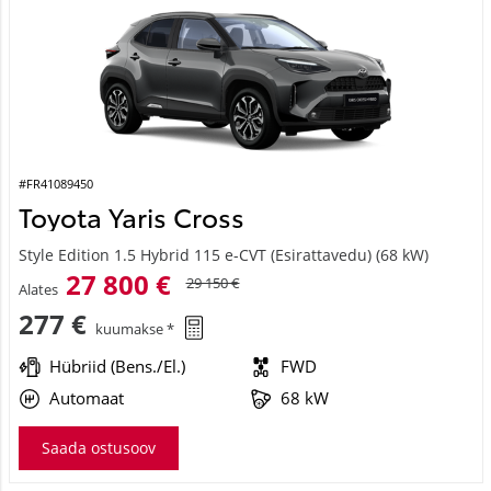
#FR41089450
Toyota Yaris Cross
Style Edition 1.5 Hybrid 115 e-CVT (Esirattavedu) (68 kW)
27 800 €
29 150 €
Alates
277 €
kuumakse *
Hübriid (Bens./El.)
FWD
Automaat
68 kW
Saada ostusoov