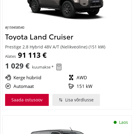
#J159458540
Toyota Land Cruiser
Prestige 2.8 Hybrid 48V A/T (Nelikveoline) (151 kW)
91 113 €
Alates
1 029 €
kuumakse *
Kerge hübriid
AWD
Automaat
151 kW
Saada ostusoov
Lisa võrdlusse
Laos