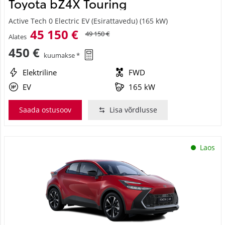
Active Tech 0 Electric EV (Esirattavedu) (165 kW)
45 150 €
49 150 €
Alates
450 €
kuumakse *
Elektriline
FWD
EV
165 kW
Saada ostusoov
Lisa võrdlusse
Laos