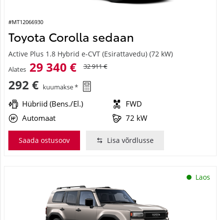
#MT12066930
Toyota Corolla sedaan
Active Plus 1.8 Hybrid e-CVT (Esirattavedu) (72 kW)
29 340 €
32 911 €
Alates
292 €
kuumakse *
Hübriid (Bens./El.)
FWD
Automaat
72 kW
Saada ostusoov
Lisa võrdlusse
Laos