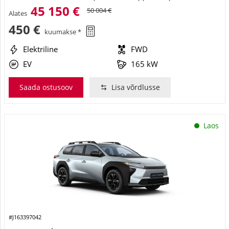
45 150 €
50 004 €
Alates
450 €
kuumakse *
Elektriline
FWD
EV
165 kW
Saada ostusoov
Lisa võrdlusse
Laos
#J163397042
Toyota bZ4X Touring