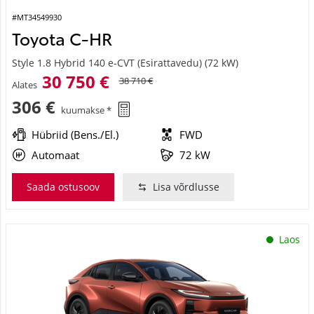
#MT34549930
Toyota C-HR
Style 1.8 Hybrid 140 e-CVT (Esirattavedu) (72 kW)
30 750 €
38 710 €
Alates
306 €
kuumakse *
Hübriid (Bens./El.)
FWD
Automaat
72 kW
Saada ostusoov
Lisa võrdlusse
Laos