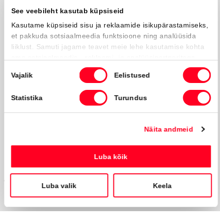
Liitu uudiskirjaga
Võta ühendust
info@amserv.ee
press@amserv.ee
Teavita rikkumisest
Jälgi meid
Facebooki ikoon
Instagrammi i
Youtube ik
© Amserv 2026
Powered by