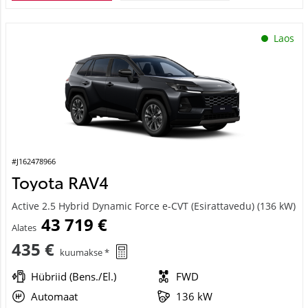
Laos
#J162478966
Toyota RAV4
Active 2.5 Hybrid Dynamic Force e-CVT (Esirattavedu) (136 kW)
43 719 €
Alates
435 €
kuumakse *
Hübriid (Bens./El.)
FWD
Automaat
136 kW