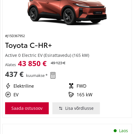
#J15D367952
Toyota C-HR+
Active 0 Electric EV (Esirattavedu) (165 kW)
43 850 €
49 123 €
Alates
437 €
kuumakse *
Elektriline
FWD
EV
165 kW
Saada ostusoov
Lisa võrdlusse
Laos