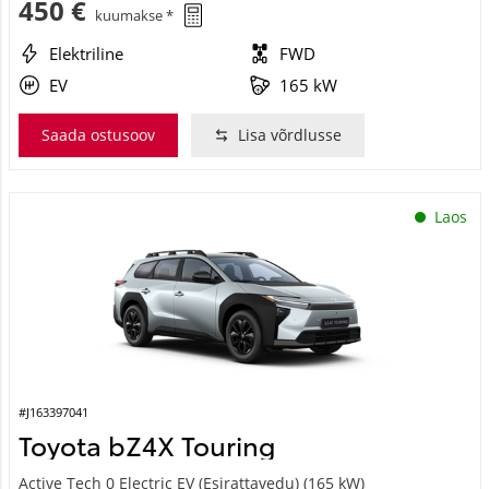
Elektriline
FWD
EV
165 kW
Saada ostusoov
Lisa võrdlusse
Laos
#J163397041
Toyota bZ4X Touring
Active Tech 0 Electric EV (Esirattavedu) (165 kW)