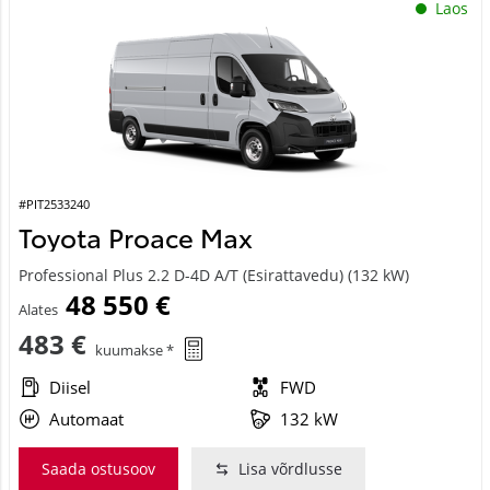
#PIT2533240
Toyota Proace Max
Professional Plus 2.2 D-4D A/T (Esirattavedu) (132 kW)
48 550 €
Alates
483 €
kuumakse *
Diisel
FWD
Automaat
132 kW
Saada ostusoov
Lisa võrdlusse