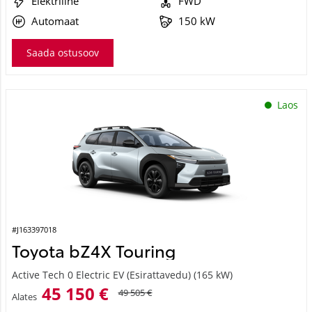
Automaat
150 kW
Saada ostusoov
Laos
#J163397018
Toyota bZ4X Touring
Active Tech 0 Electric EV (Esirattavedu) (165 kW)
45 150 €
49 505 €
Alates
450 €
kuumakse *