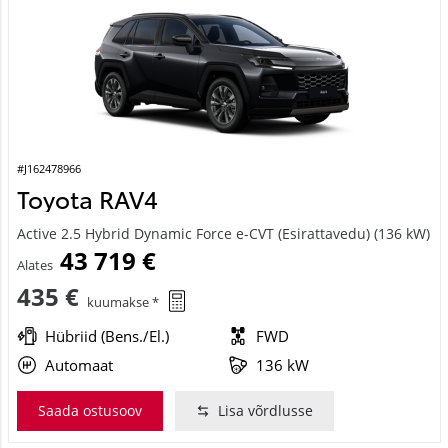
#J162478966
Toyota RAV4
Active 2.5 Hybrid Dynamic Force e-CVT (Esirattavedu) (136 kW)
43 719 €
Alates
435 €
kuumakse *
Hübriid (Bens./El.)
FWD
Automaat
136 kW
Saada ostusoov
Lisa võrdlusse