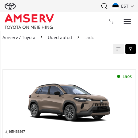
EST
Amserv / Toyota
Uued autod
Ladu
Ladu
Laos
#J165453567