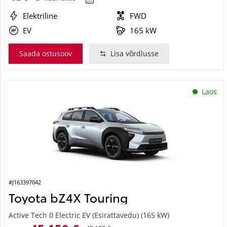
Elektriline
FWD
EV
165 kW
Saada ostusoov
Lisa võrdlusse
Laos
#J163397042
Toyota bZ4X Touring
Active Tech 0 Electric EV (Esirattavedu) (165 kW)