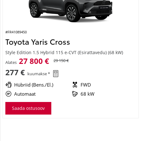
#FR41089450
Toyota Yaris Cross
Style Edition 1.5 Hybrid 115 e-CVT (Esirattavedu) (68 kW)
27 800 €
29 150 €
Alates
277 €
kuumakse *
Hübriid (Bens./El.)
FWD
Automaat
68 kW
Saada ostusoov