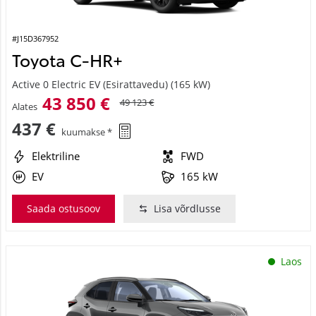
#J15D367952
Toyota C-HR+
Active 0 Electric EV (Esirattavedu) (165 kW)
43 850 €
49 123 €
Alates
437 €
kuumakse *
Elektriline
FWD
EV
165 kW
Saada ostusoov
Lisa võrdlusse
Laos