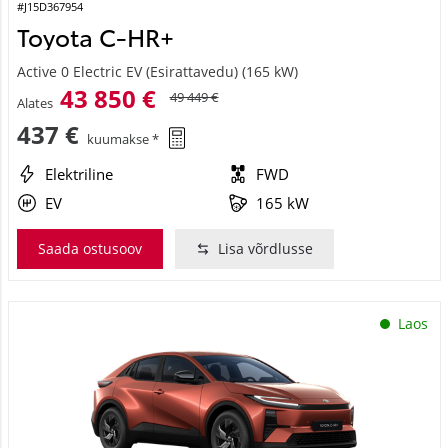
#J15D367954
Toyota C-HR+
Active 0 Electric EV (Esirattavedu) (165 kW)
43 850 €
49 449 €
Alates
437 €
kuumakse *
Elektriline
FWD
EV
165 kW
Saada ostusoov
Lisa võrdlusse
Laos