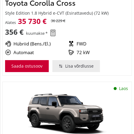
Toyota Corolla Cross
Style Edition 1.8 Hybrid e-CVT (Esirattavedu) (72 kW)
35 730 €
36 229 €
Alates
356 €
kuumakse *
Hübriid (Bens./El.)
FWD
Automaat
72 kW
Saada ostusoov
Lisa võrdlusse
Laos