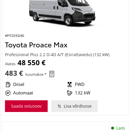
#PIT2533240
Toyota Proace Max
Professional Plus 2.2 D-4D A/T (Esirattavedu) (132 kW)
48 550 €
Alates
483 €
kuumakse *
Diisel
FWD
Automaat
132 kW
Saada ostusoov
Lisa võrdlusse
Laos