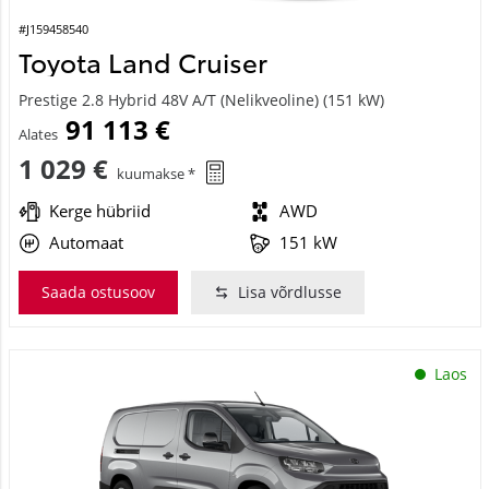
#J159458540
Toyota Land Cruiser
Prestige 2.8 Hybrid 48V A/T (Nelikveoline) (151 kW)
91 113 €
Alates
1 029 €
kuumakse *
Kerge hübriid
AWD
Automaat
151 kW
Saada ostusoov
Lisa võrdlusse
Laos