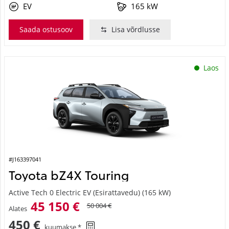
EV
165 kW
Saada ostusoov
Lisa võrdlusse
Laos
#J163397041
Toyota bZ4X Touring
Active Tech 0 Electric EV (Esirattavedu) (165 kW)
45 150 €
50 004 €
Alates
450 €
kuumakse *