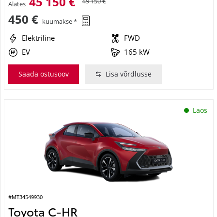
45 150 €
49 150 €
Alates
450 €
kuumakse *
Elektriline
FWD
EV
165 kW
Saada ostusoov
Lisa võrdlusse
Laos
#MT34549930
Toyota C-HR