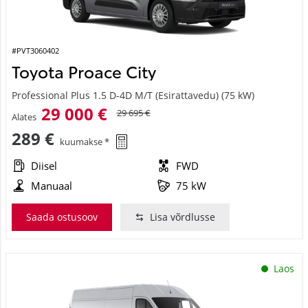
#PVT3060402
Toyota Proace City
Professional Plus 1.5 D-4D M/T (Esirattavedu) (75 kW)
29 000 €
29 695 €
Alates
289 €
kuumakse *
Diisel
FWD
Manuaal
75 kW
Saada ostusoov
Lisa võrdlusse
Laos