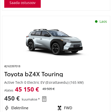
Saada ostusoov
Laos
#J163397018
Toyota bZ4X Touring
Active Tech 0 Electric EV (Esirattavedu) (165 kW)
45 150 €
49 505 €
Alates
450 €
kuumakse *
Elektriline
FWD