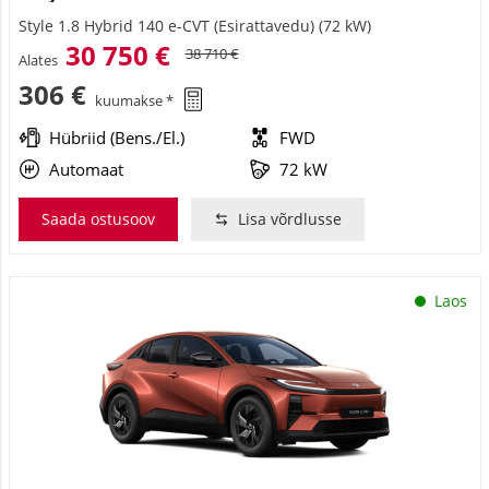
Style 1.8 Hybrid 140 e-CVT (Esirattavedu) (72 kW)
30 750 €
38 710 €
Alates
306 €
kuumakse *
Hübriid (Bens./El.)
FWD
Automaat
72 kW
Saada ostusoov
Lisa võrdlusse
Laos