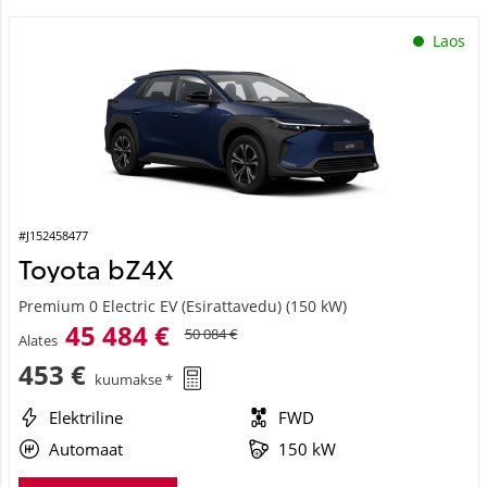
Laos
#J152458477
Toyota bZ4X
Premium 0 Electric EV (Esirattavedu) (150 kW)
45 484 €
50 084 €
Alates
453 €
kuumakse *
Elektriline
FWD
Automaat
150 kW