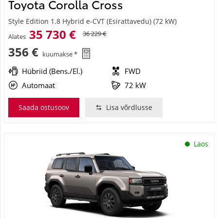
Toyota Corolla Cross
Style Edition 1.8 Hybrid e-CVT (Esirattavedu) (72 kW)
35 730 €
36 229 €
Alates
356 €
kuumakse *
Hübriid (Bens./El.)
FWD
Automaat
72 kW
Saada ostusoov
Lisa võrdlusse
Laos