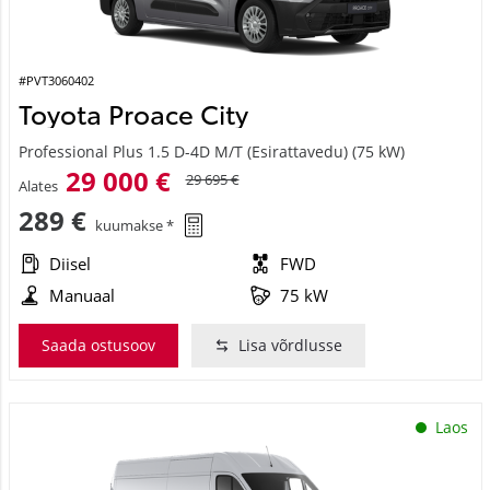
#PVT3060402
Toyota Proace City
Professional Plus 1.5 D-4D M/T (Esirattavedu) (75 kW)
29 000 €
29 695 €
Alates
289 €
kuumakse *
Diisel
FWD
Manuaal
75 kW
Saada ostusoov
Lisa võrdlusse
Laos