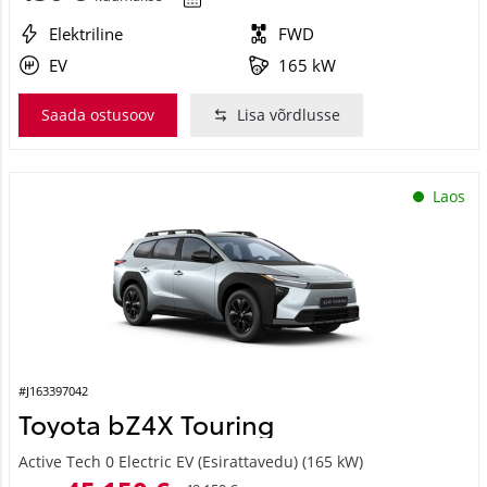
Elektriline
FWD
EV
165 kW
Saada ostusoov
Lisa võrdlusse
Laos
#J163397042
Toyota bZ4X Touring
Active Tech 0 Electric EV (Esirattavedu) (165 kW)