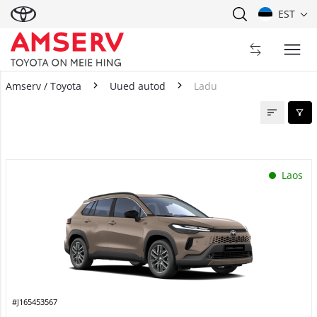
EST
Amserv / Toyota
Uued autod
Ladu
Ladu
Laos
#J165453567