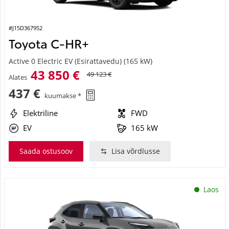
#J15D367952
Toyota C-HR+
Active 0 Electric EV (Esirattavedu) (165 kW)
43 850 €
49 123 €
Alates
437 €
kuumakse *
Elektriline
FWD
EV
165 kW
Saada ostusoov
Lisa võrdlusse
Laos