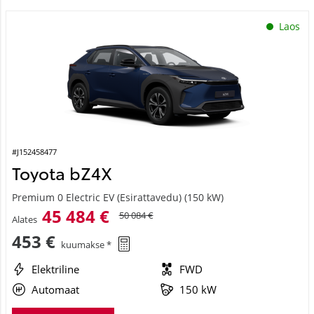
Laos
#J152458477
Toyota bZ4X
Premium 0 Electric EV (Esirattavedu) (150 kW)
45 484 €
50 084 €
Alates
453 €
kuumakse *
Elektriline
FWD
Automaat
150 kW