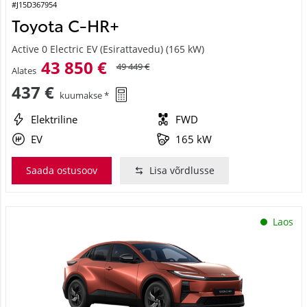
#J15D367954
Toyota C-HR+
Active 0 Electric EV (Esirattavedu) (165 kW)
43 850 €
49 449 €
Alates
437 €
kuumakse *
Elektriline
FWD
EV
165 kW
Saada ostusoov
Lisa võrdlusse
Laos