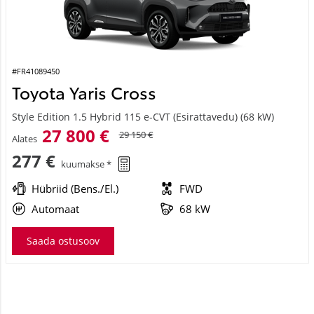
#FR41089450
Toyota Yaris Cross
Style Edition 1.5 Hybrid 115 e-CVT (Esirattavedu) (68 kW)
27 800 €
29 150 €
Alates
277 €
kuumakse *
Hübriid (Bens./El.)
FWD
Automaat
68 kW
Saada ostusoov