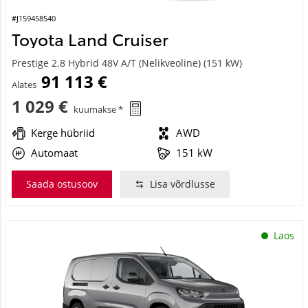
#J159458540
Toyota Land Cruiser
Prestige 2.8 Hybrid 48V A/T (Nelikveoline) (151 kW)
91 113 €
Alates
1 029 €
kuumakse *
Kerge hübriid
AWD
Automaat
151 kW
Saada ostusoov
Lisa võrdlusse
Laos