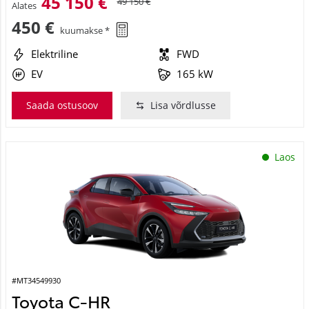
45 150 €
49 150 €
Alates
450 €
kuumakse *
Elektriline
FWD
EV
165 kW
Saada ostusoov
Lisa võrdlusse
Laos
#MT34549930
Toyota C-HR