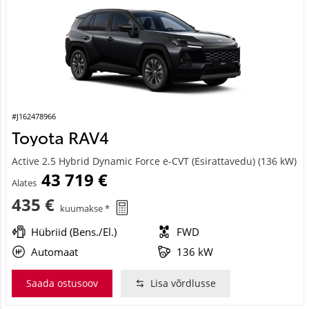
#J162478966
Toyota RAV4
Active 2.5 Hybrid Dynamic Force e-CVT (Esirattavedu) (136 kW)
43 719 €
Alates
435 €
kuumakse *
Hübriid (Bens./El.)
FWD
Automaat
136 kW
Saada ostusoov
Lisa võrdlusse