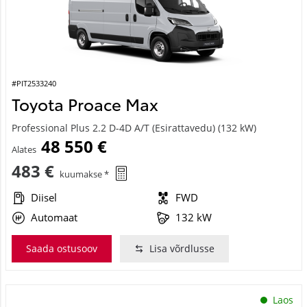
#PIT2533240
Toyota Proace Max
Professional Plus 2.2 D-4D A/T (Esirattavedu) (132 kW)
48 550 €
Alates
483 €
kuumakse *
Diisel
FWD
Automaat
132 kW
Saada ostusoov
Lisa võrdlusse
Laos