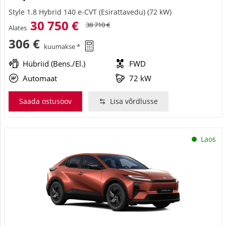
Style 1.8 Hybrid 140 e-CVT (Esirattavedu) (72 kW)
30 750 €
38 710 €
Alates
306 €
kuumakse *
Hübriid (Bens./El.)
FWD
Automaat
72 kW
Saada ostusoov
Lisa võrdlusse
Laos