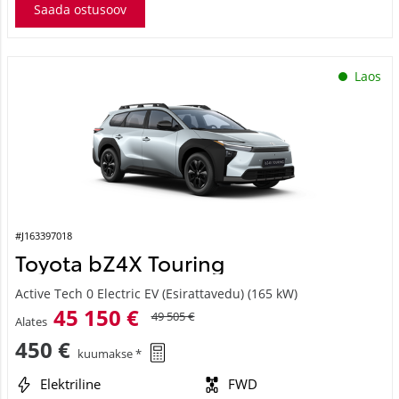
Saada ostusoov
Laos
#J163397018
Toyota bZ4X Touring
Active Tech 0 Electric EV (Esirattavedu) (165 kW)
45 150 €
49 505 €
Alates
450 €
kuumakse *
Elektriline
FWD