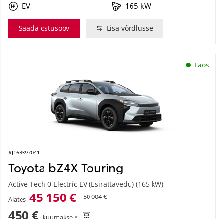
EV
165 kW
Saada ostusoov
Lisa võrdlusse
Laos
#J163397041
Toyota bZ4X Touring
Active Tech 0 Electric EV (Esirattavedu) (165 kW)
45 150 €
50 004 €
Alates
450 €
kuumakse *