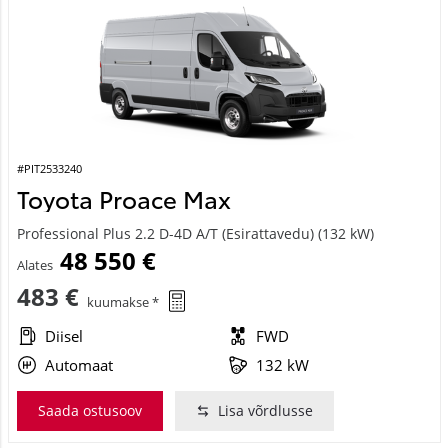
#PIT2533240
Toyota Proace Max
Professional Plus 2.2 D-4D A/T (Esirattavedu) (132 kW)
48 550 €
Alates
483 €
kuumakse *
Diisel
FWD
Automaat
132 kW
Saada ostusoov
Lisa võrdlusse