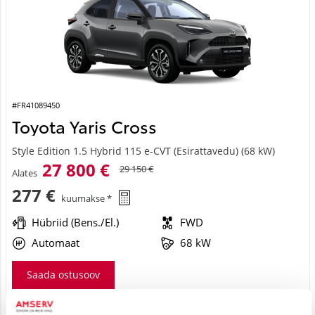
#FR41089450
Toyota Yaris Cross
Style Edition 1.5 Hybrid 115 e-CVT (Esirattavedu) (68 kW)
27 800 €
29 150 €
Alates
277 €
kuumakse *
Hübriid (Bens./El.)
FWD
Automaat
68 kW
Saada ostusoov