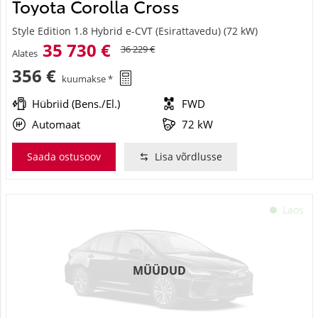
Toyota Corolla Cross
Style Edition 1.8 Hybrid e-CVT (Esirattavedu) (72 kW)
35 730 €
36 229 €
Alates
356 €
kuumakse *
Hübriid (Bens./El.)
FWD
Automaat
72 kW
Saada ostusoov
Lisa võrdlusse
Laos
MÜÜDUD