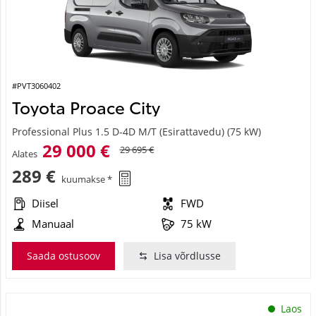
#PVT3060402
Toyota Proace City
Professional Plus 1.5 D-4D M/T (Esirattavedu) (75 kW)
29 000 €
29 695 €
Alates
289 €
kuumakse *
Diisel
FWD
Manuaal
75 kW
Saada ostusoov
Lisa võrdlusse
Laos