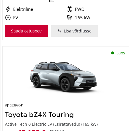
Elektriline
FWD
EV
165 kW
Saada ostusoov
Lisa võrdlusse
Laos
#J163397041
Toyota bZ4X Touring
Active Tech 0 Electric EV (Esirattavedu) (165 kW)