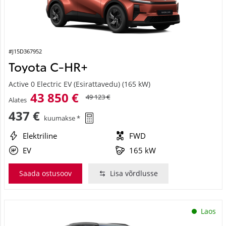
#J15D367952
Toyota C-HR+
Active 0 Electric EV (Esirattavedu) (165 kW)
43 850 €
49 123 €
Alates
437 €
kuumakse *
Elektriline
FWD
EV
165 kW
Saada ostusoov
Lisa võrdlusse
Laos