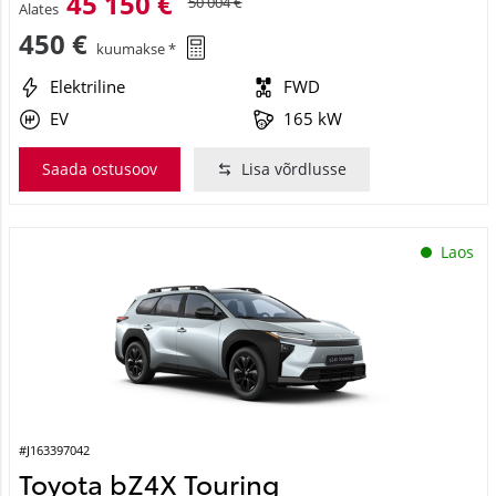
45 150 €
50 004 €
Alates
450 €
kuumakse *
Elektriline
FWD
EV
165 kW
Saada ostusoov
Lisa võrdlusse
Laos
#J163397042
Toyota bZ4X Touring