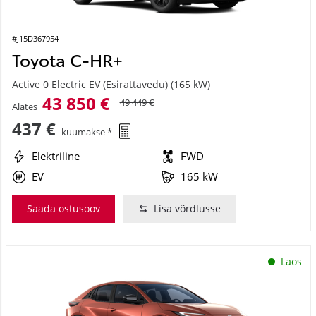
#J15D367954
Toyota C-HR+
Active 0 Electric EV (Esirattavedu) (165 kW)
43 850 €
49 449 €
Alates
437 €
kuumakse *
Elektriline
FWD
EV
165 kW
Saada ostusoov
Lisa võrdlusse
Laos