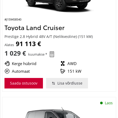
#J159458540
Toyota Land Cruiser
Prestige 2.8 Hybrid 48V A/T (Nelikveoline) (151 kW)
91 113 €
Alates
1 029 €
kuumakse *
Kerge hübriid
AWD
Automaat
151 kW
Saada ostusoov
Lisa võrdlusse
Laos