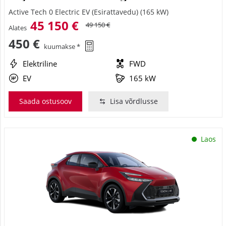
Active Tech 0 Electric EV (Esirattavedu) (165 kW)
45 150 €
49 150 €
Alates
450 €
kuumakse *
Elektriline
FWD
EV
165 kW
Saada ostusoov
Lisa võrdlusse
Laos