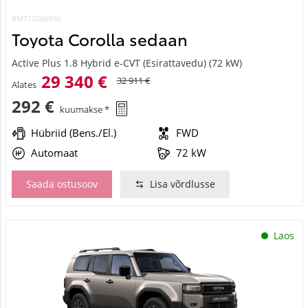
#MT12066930
Toyota Corolla sedaan
Active Plus 1.8 Hybrid e-CVT (Esirattavedu) (72 kW)
29 340 €
32 911 €
Alates
292 €
kuumakse *
Hübriid (Bens./El.)
FWD
Automaat
72 kW
Saada ostusoov
Lisa võrdlusse
Laos