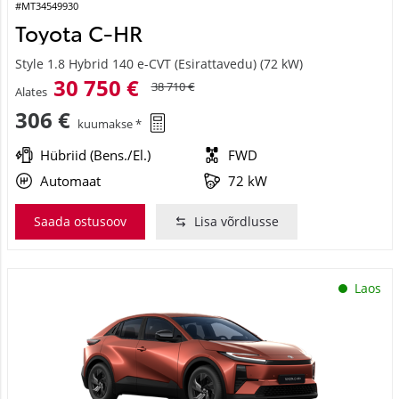
#MT34549930
Toyota C-HR
Style 1.8 Hybrid 140 e-CVT (Esirattavedu) (72 kW)
30 750 €
38 710 €
Alates
306 €
kuumakse *
Hübriid (Bens./El.)
FWD
Automaat
72 kW
Saada ostusoov
Lisa võrdlusse
Laos