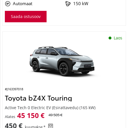
Automaat
150 kW
Saada ostusoov
Laos
#J163397018
Toyota bZ4X Touring
Active Tech 0 Electric EV (Esirattavedu) (165 kW)
45 150 €
49 505 €
Alates
450 €
kuumakse *