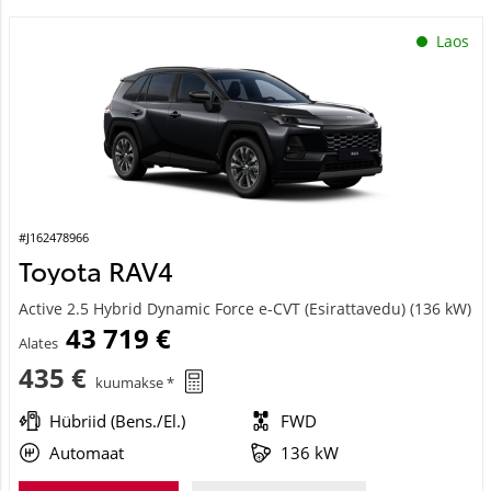
Laos
#J162478966
Toyota RAV4
Active 2.5 Hybrid Dynamic Force e-CVT (Esirattavedu) (136 kW)
43 719 €
Alates
435 €
kuumakse *
Hübriid (Bens./El.)
FWD
Automaat
136 kW