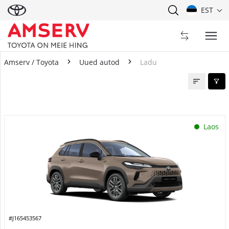
EST
Amserv / Toyota
Uued autod
Ladu
Ladu
Laos
#J165453567