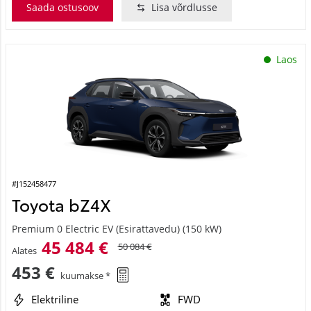
Saada ostusoov
Lisa võrdlusse
Laos
#J152458477
Toyota bZ4X
Premium 0 Electric EV (Esirattavedu) (150 kW)
45 484 €
50 084 €
Alates
453 €
kuumakse *
Elektriline
FWD