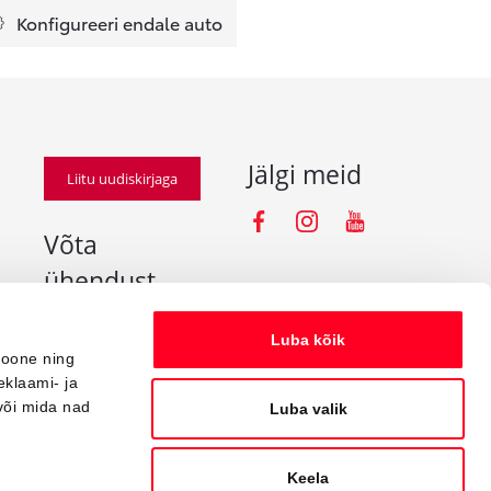
Konfigureeri endale auto
Jälgi meid
Liitu uudiskirjaga
Facebooki iko
Instagramm
Youtube
Võta
ühendust
info@amserv.ee
Luba kõik
press@amserv.ee
ioone ning
eklaami- ja
Teavita rikkumisest
või mida nad
Luba valik
Keela