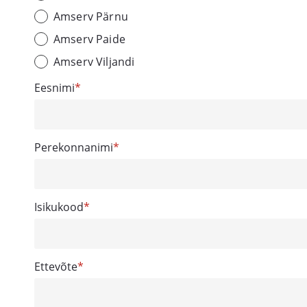
Amserv Pärnu
Amserv Paide
Amserv Viljandi
Eesnimi
Perekonnanimi
Isikukood
Ettevõte