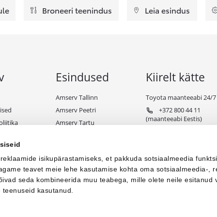
ule
Broneeri teenindus
Leia esindus
v
Esindused
Kiirelt kätte
Amserv Tallinn
Toyota maanteeabi 24/7
ised
Amserv Peetri
+372 800 44 11
(maanteeabi Eestis)
liitika
Amserv Tartu
+372 650 98 99
ndiks
Amserv Pärnu
(maanteeabi välismaal)
siseid
e tingimused
Amserv Viljandi
 reklaamide isikupärastamiseks, et pakkuda sotsiaalmeedia funkts
Amserv Paide
 jagame teavet meie lehe kasutamise kohta oma sotsiaalmeedia-, r
Amserv Toyota Business
võivad seda kombineerida muu teabega, mille olete neile esitanud 
e teenuseid kasutanud.