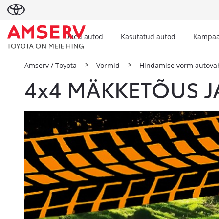
Uued autod
Kasutatud autod
Kampaa
Amserv / Toyota
Vormid
Hindamise vorm autova
4x4 MÄKKETÕUS J