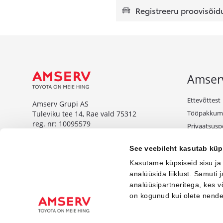
Registreeru proovisõid
Amser
Ettevõttest
Amserv Grupi AS
Tööpakkum
Tuleviku tee 14, Rae vald 75312
reg. nr: 10095579
Privaatsuspo
Tule äriklie
www.amserv.ee
See veebileht kasutab küp
Kampaaniat
Amserv Auto OÜ
Kasutame küpsiseid sisu ja
Tuleviku tee 14, Rae vald 75312
analüüsida liiklust. Samuti
reg. nr: 10000018
analüüsipartneritega, kes 
on kogunud kui olete nend
www.amservauto.ee