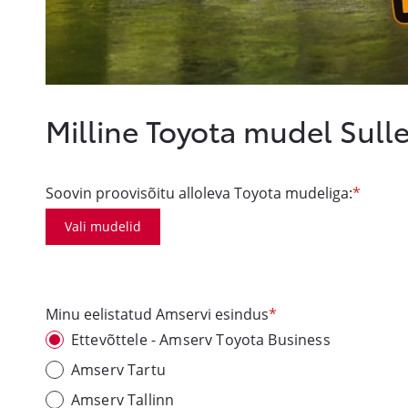
Milline Toyota mudel Sull
Soovin proovisõitu alloleva Toyota mudeliga:
Vali mudelid
Minu eelistatud Amservi esindus
Ettevõttele - Amserv Toyota Business
Amserv Tartu
Amserv Tallinn