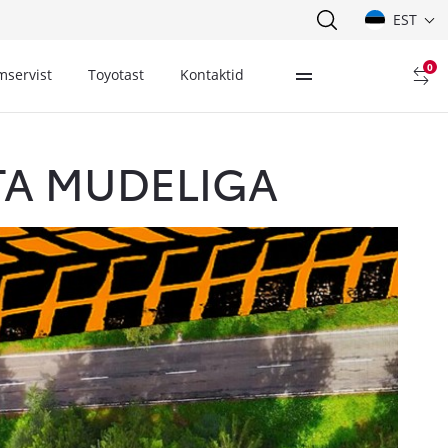
EST
0
mservist
Toyotast
Kontaktid
TA MUDELIGA