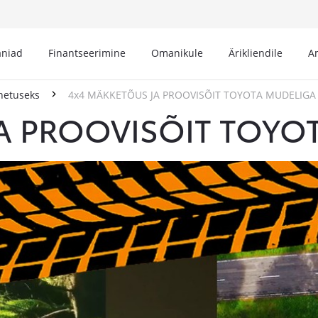
niad
Finantseerimine
Omanikule
Ärikliendile
A
hetuseks
4x4 MÄKKETÕUS JA PROOVISÕIT TOYOTA MUDELIGA
A PROOVISÕIT TOYO