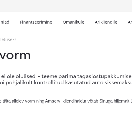
niad
Finantseerimine
Omanikule
Ärikliendile
A
hetuseks
 vorm
ei ole olulised - teeme parima tagasiostupakkumise 
või põhjalikult kontrollitud kasutatud auto sissemaks
ita allolev vorm ning Amservi kliendihaldur võtab Sinuga hiljemalt 