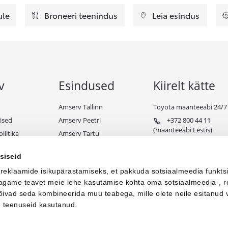
ule
Broneeri teenindus
Leia esindus
v
Esindused
Kiirelt kätte
Amserv Tallinn
Toyota maanteeabi 24/7
ised
Amserv Peetri
+372 800 44 11
(maanteeabi Eestis)
liitika
Amserv Tartu
+372 650 98 99
ndiks
Amserv Pärnu
(maanteeabi välismaal)
siseid
e tingimused
Amserv Viljandi
 reklaamide isikupärastamiseks, et pakkuda sotsiaalmeedia funkts
Amserv Paide
 jagame teavet meie lehe kasutamise kohta oma sotsiaalmeedia-, r
Amserv Toyota Business
võivad seda kombineerida muu teabega, mille olete neile esitanud 
e teenuseid kasutanud.