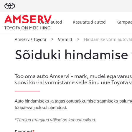
Uued autod
Kasutatud autod
Kampaa
Amserv / Toyota
Vormid
Hindamise vorm autova
Sõiduki hindamise
Too oma auto Amservi - mark, mudel ega vanus 
soovi korral vormistame selle Sinu uue Toyota 
Auto hindamiseks ja tagasiostupakkumise saamiseks palume tä
tööpäeva jooksul ühendust.
*Tärniga märgitud väljad on kohustuslikud.