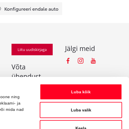
Konfigureeri endale auto
Jälgi meid
Liitu uudiskirjaga
Facebooki iko
Instagramm
Youtube
Võta
ühendust
info@amserv.ee
Luba kõik
press@amserv.ee
ioone ning
eklaami- ja
Teavita rikkumisest
või mida nad
Luba valik
Keela