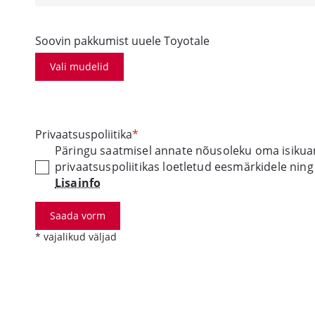
Soovin pakkumist uuele Toyotale
Vali mudelid
Privaatsuspoliitika
Päringu saatmisel annate nõusoleku oma isikua
privaatsuspoliitikas loetletud eesmärkidele nin
Lisainfo
Saada vorm
* vajalikud väljad