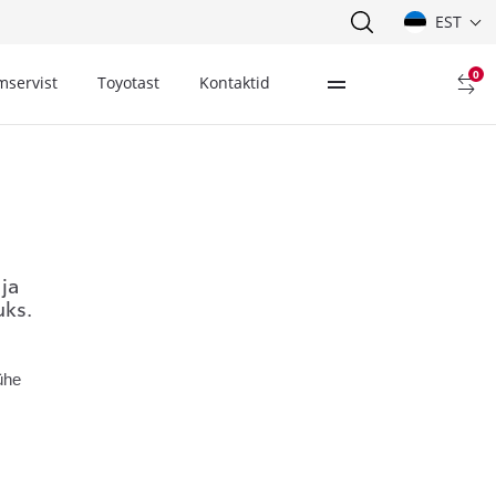
EST
0
mservist
Toyotast
Kontaktid
ja
uks.
ühe