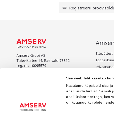
Registreeru proovisõid
Amser
Ettevõttest
Amserv Grupi AS
Tööpakkum
Tuleviku tee 14, Rae vald 75312
reg. nr: 10095579
Privaatsuspo
Tule äriklie
www.amserv.ee
See veebileht kasutab küp
Kampaaniat
Amserv Auto OÜ
Kasutame küpsiseid sisu ja
Tuleviku tee 14, Rae vald 75312
analüüsida liiklust. Samuti
reg. nr: 10000018
analüüsipartneritega, kes 
on kogunud kui olete nend
www.amservauto.ee