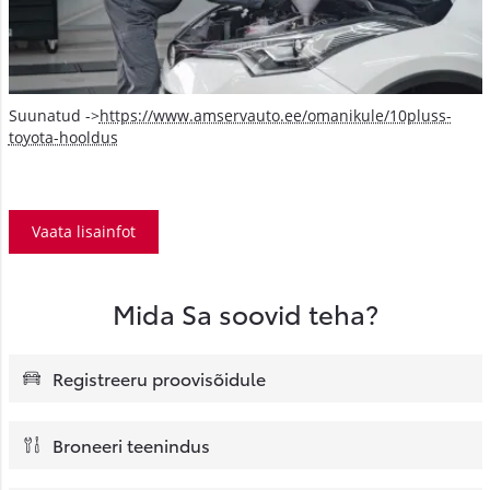
Suunatud ->
https://www.amservauto.ee/omanikule/10pluss-
toyota-hooldus
Vaata lisainfot
Mida Sa soovid teha?
Registreeru proovisõidule
Broneeri teenindus