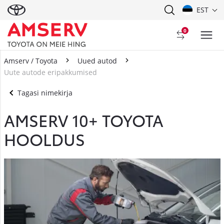
EST
0
Amserv / Toyota
Uued autod
Uute autode eripakkumised
Tagasi nimekirja
AMSERV 10+ TOYOTA
HOOLDUS