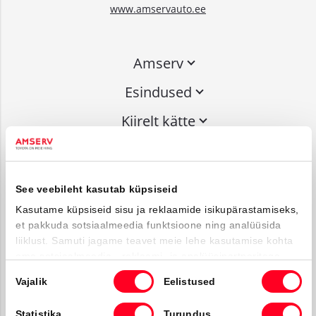
www.amservauto.ee
Amserv
Esindused
Kiirelt kätte
Liitu uudiskirjaga
See veebileht kasutab küpsiseid
Võta ühendust
Kasutame küpsiseid sisu ja reklaamide isikupärastamiseks,
et pakkuda sotsiaalmeedia funktsioone ning analüüsida
info@amserv.ee
liiklust. Samuti jagame teavet meie lehe kasutamise kohta
press@amserv.ee
oma sotsiaalmeedia-, reklaami- ja analüüsipartneritega,
Teavita rikkumisest
kes võivad seda kombineerida muu teabega, mille olete
Nõusoleku
Vajalik
Eelistused
neile esitanud või mida nad on kogunud kui olete nende
valik
teenuseid kasutanud.
Jälgi meid
Statistika
Turundus