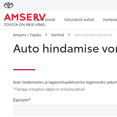
Uued autod
Kasutatud autod
Kampaa
Amserv / Toyota
Vormid
Auto hindamise vorm
Auto hindamise v
Auto hindamiseks ja tagasiostupakkumise tegemiseks palume 
*Tärniga märgitud väljad on kohustuslikud.
Eesnimi