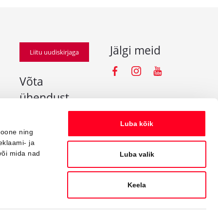
Jälgi meid
Liitu uudiskirjaga
Facebooki iko
Instagramm
Youtube
Võta
ühendust
info@amserv.ee
Luba kõik
press@amserv.ee
ioone ning
eklaami- ja
Teavita rikkumisest
või mida nad
Luba valik
Keela
Powered by