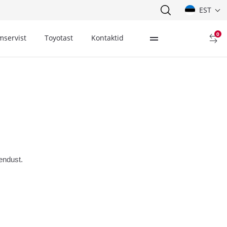
EST
0
mservist
Toyotast
Kontaktid
endust.