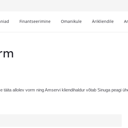
niad
Finantseerimine
Omanikule
Ärikliendile
A
orm
täita allolev vorm ning Amservi kliendihaldur võtab Sinuga peagi üh