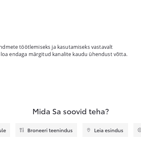
ndmete töötlemiseks ja kasutamiseks vastavalt
g loa endaga märgitud kanalite kaudu ühendust võtta.
Mida Sa soovid teha?
ule
Broneeri teenindus
Leia esindus