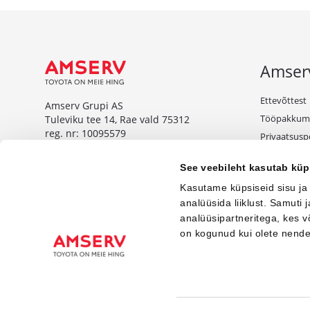
Amser
Ettevõttest
Amserv Grupi AS
Tööpakkum
Tuleviku tee 14, Rae vald 75312
reg. nr: 10095579
Privaatsuspo
Tule äriklie
www.amserv.ee
See veebileht kasutab küp
Kampaaniat
Amserv Auto OÜ
Kasutame küpsiseid sisu ja
Tuleviku tee 14, Rae vald 75312
analüüsida liiklust. Samuti
reg. nr: 10000018
analüüsipartneritega, kes 
on kogunud kui olete nend
www.amservauto.ee
© Amserv 2026