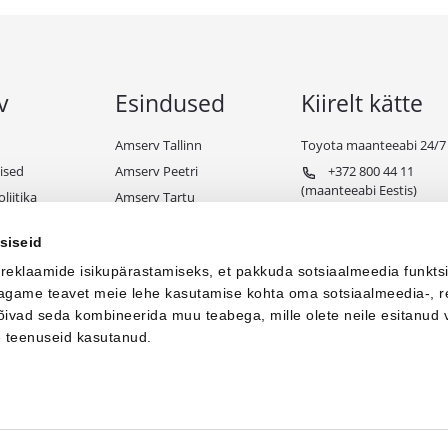
v
Esindused
Kiirelt kätte
Amserv Tallinn
Toyota maanteeabi 24/7
ised
Amserv Peetri
+372 800 44 11
(maanteeabi Eestis)
liitika
Amserv Tartu
+372 650 98 99
ndiks
Amserv Pärnu
(maanteeabi välismaal)
siseid
e tingimused
Amserv Viljandi
 reklaamide isikupärastamiseks, et pakkuda sotsiaalmeedia funkts
Amserv Paide
 jagame teavet meie lehe kasutamise kohta oma sotsiaalmeedia-, r
Amserv Toyota Business
võivad seda kombineerida muu teabega, mille olete neile esitanud 
e teenuseid kasutanud.