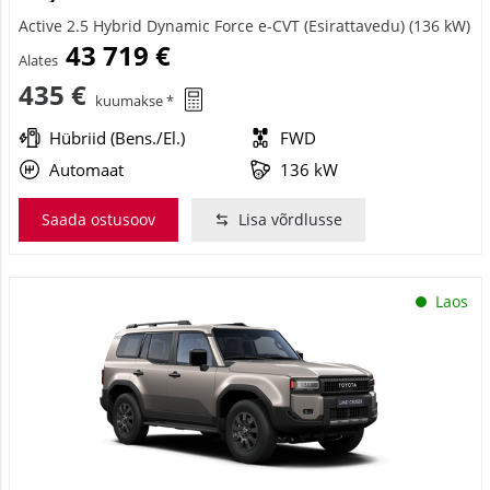
Active 2.5 Hybrid Dynamic Force e-CVT (Esirattavedu) (136 kW)
43 719 €
Alates
435 €
kuumakse *
Hübriid (Bens./El.)
FWD
Automaat
136 kW
Saada ostusoov
Lisa võrdlusse
Laos