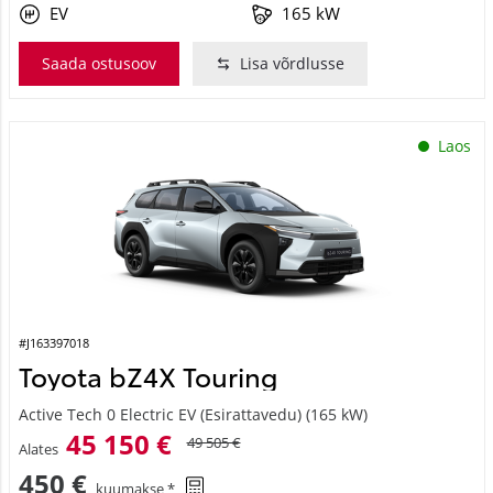
EV
165 kW
Saada ostusoov
Lisa võrdlusse
Laos
#J163397018
Toyota bZ4X Touring
Active Tech 0 Electric EV (Esirattavedu) (165 kW)
45 150 €
49 505 €
Alates
450 €
kuumakse *