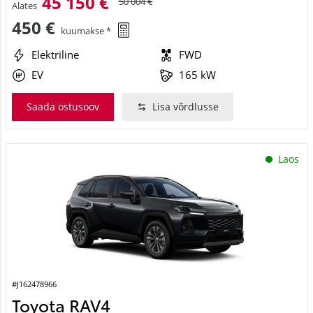
45 150 €
50 004 €
Alates
450 €
kuumakse *
Elektriline
FWD
EV
165 kW
Saada ostusoov
Lisa võrdlusse
Laos
#J162478966
Toyota RAV4