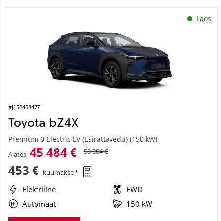
Laos
#J152458477
Toyota bZ4X
Premium 0 Electric EV (Esirattavedu) (150 kW)
45 484 €
50 084 €
Alates
453 €
kuumakse *
Elektriline
FWD
Automaat
150 kW