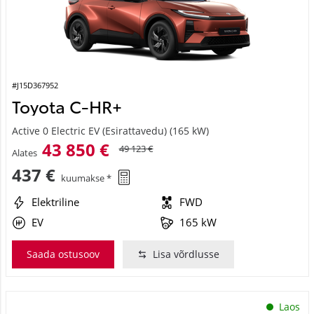
#J15D367952
Toyota C-HR+
Active 0 Electric EV (Esirattavedu) (165 kW)
43 850 €
49 123 €
Alates
437 €
kuumakse *
Elektriline
FWD
EV
165 kW
Saada ostusoov
Lisa võrdlusse
Laos