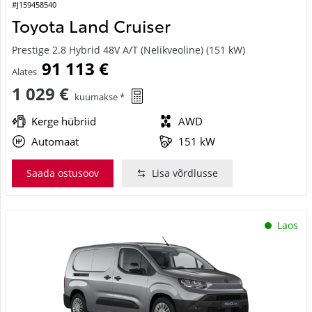
#J159458540
Toyota Land Cruiser
Prestige 2.8 Hybrid 48V A/T (Nelikveoline) (151 kW)
91 113 €
Alates
1 029 €
kuumakse *
Kerge hübriid
AWD
Automaat
151 kW
Saada ostusoov
Lisa võrdlusse
Laos