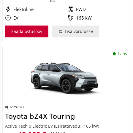
Elektriline
FWD
EV
165 kW
Saada ostusoov
Lisa võrdlusse
Laos
#J163397041
Toyota bZ4X Touring
Active Tech 0 Electric EV (Esirattavedu) (165 kW)