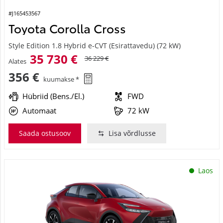
#J165453567
Toyota Corolla Cross
Style Edition 1.8 Hybrid e-CVT (Esirattavedu) (72 kW)
35 730 €
36 229 €
Alates
356 €
kuumakse *
Hübriid (Bens./El.)
FWD
Automaat
72 kW
Saada ostusoov
Lisa võrdlusse
Laos