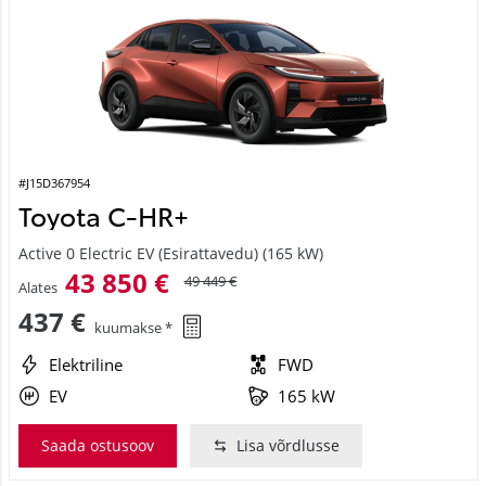
#J15D367954
Toyota C-HR+
Active 0 Electric EV (Esirattavedu) (165 kW)
43 850 €
49 449 €
Alates
437 €
kuumakse *
Elektriline
FWD
EV
165 kW
Saada ostusoov
Lisa võrdlusse