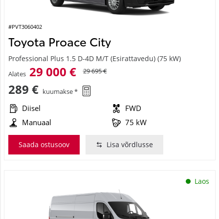
#PVT3060402
Toyota Proace City
Professional Plus 1.5 D-4D M/T (Esirattavedu) (75 kW)
29 000 €
29 695 €
Alates
289 €
kuumakse *
Diisel
FWD
Manuaal
75 kW
Saada ostusoov
Lisa võrdlusse
Laos