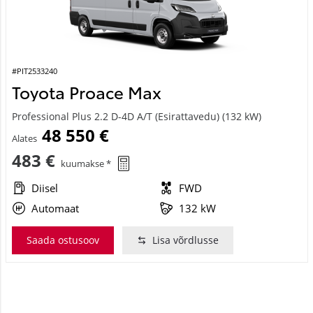
#PIT2533240
Toyota Proace Max
Professional Plus 2.2 D-4D A/T (Esirattavedu) (132 kW)
48 550 €
Alates
483 €
kuumakse *
Diisel
FWD
Automaat
132 kW
Saada ostusoov
Lisa võrdlusse