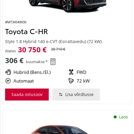
#MT34549930
Toyota C-HR
Style 1.8 Hybrid 140 e-CVT (Esirattavedu) (72 kW)
30 750 €
38 710 €
Alates
306 €
kuumakse *
Hübriid (Bens./El.)
FWD
Automaat
72 kW
Saada ostusoov
Lisa võrdlusse
Laos