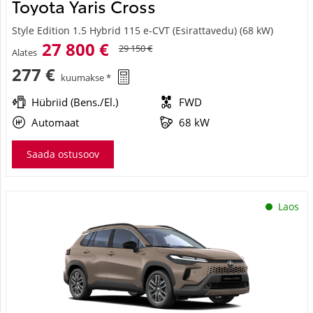
Toyota Yaris Cross
Style Edition 1.5 Hybrid 115 e-CVT (Esirattavedu) (68 kW)
27 800 €
29 150 €
Alates
277 €
kuumakse *
Hübriid (Bens./El.)
FWD
Automaat
68 kW
Saada ostusoov
Laos