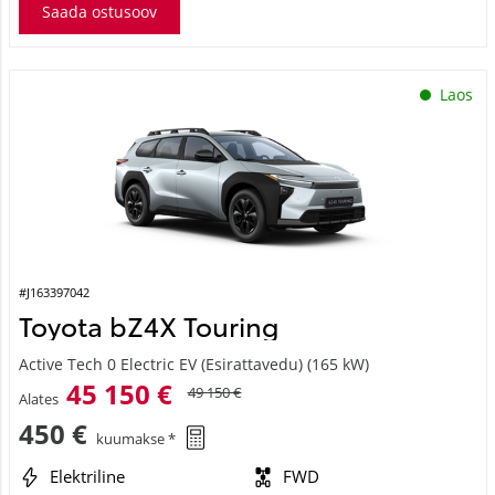
Saada ostusoov
Laos
#J163397042
Toyota bZ4X Touring
Active Tech 0 Electric EV (Esirattavedu) (165 kW)
45 150 €
49 150 €
Alates
450 €
kuumakse *
Elektriline
FWD