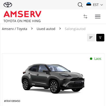
EST
Amserv / Toyota
Uued autod
Salongiautod
Salongiautod
Laos
#FR41089450