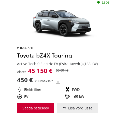
Laos
#J163397041
Toyota bZ4X Touring
Active Tech 0 Electric EV (Esirattavedu) (165 kW)
45 150 €
50 004 €
Alates
450 €
kuumakse *
Elektriline
FWD
EV
165 kW
Saada ostusoov
Lisa võrdlusse