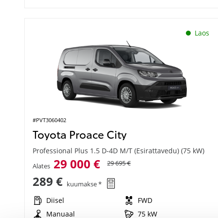
Laos
#PVT3060402
Toyota Proace City
Professional Plus 1.5 D-4D M/T (Esirattavedu) (75 kW)
29 000 €
29 695 €
Alates
289 €
kuumakse *
Diisel
FWD
Manuaal
75 kW