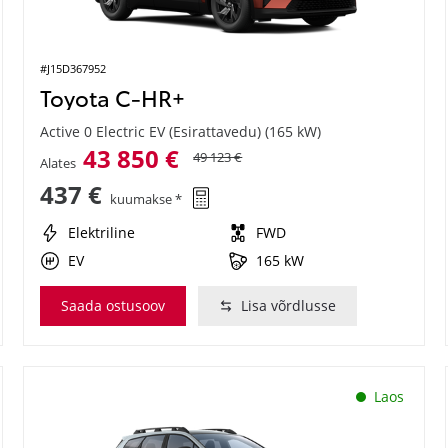
#J15D367952
Toyota C-HR+
Active 0 Electric EV (Esirattavedu) (165 kW)
43 850 €
49 123 €
Alates
437 €
kuumakse *
Elektriline
FWD
EV
165 kW
Saada ostusoov
Lisa võrdlusse
Laos