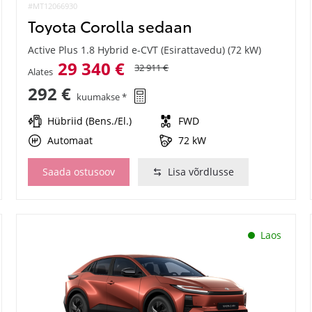
#MT12066930
Toyota Corolla sedaan
Active Plus 1.8 Hybrid e-CVT (Esirattavedu) (72 kW)
29 340 €
32 911 €
Alates
292 €
kuumakse *
Hübriid (Bens./El.)
FWD
Automaat
72 kW
Saada ostusoov
Lisa võrdlusse
Laos