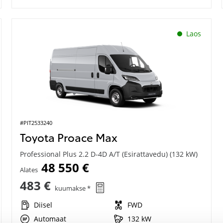
Laos
#PIT2533240
Toyota Proace Max
Professional Plus 2.2 D-4D A/T (Esirattavedu) (132 kW)
48 550 €
Alates
483 €
kuumakse *
Diisel
FWD
Automaat
132 kW