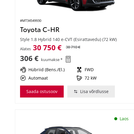
#MT34549930
Toyota C-HR
Style 1.8 Hybrid 140 e-CVT (Esirattavedu) (72 kW)
30 750 €
38 710 €
Alates
306 €
kuumakse *
Hübriid (Bens./El.)
FWD
Automaat
72 kW
Saada ostusoov
Lisa võrdlusse
Laos