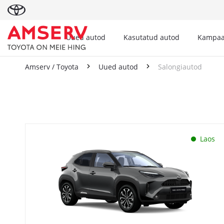
Uued autod
Kasutatud autod
Kampaa
Amserv / Toyota
Uued autod
Salongiautod
Salongiautod
Laos