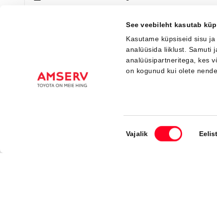
Saada ostusoov
Lisa võrdlusse
See veebileht kasutab küp
Kasutame küpsiseid sisu ja
analüüsida liiklust. Samuti
analüüsipartneritega, kes 
on kogunud kui olete nend
Nõusoleku
Vajalik
Eelis
Registreeru proovisõid
valik
Amser