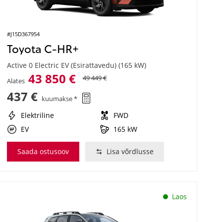
#J15D367954
Toyota C-HR+
Active 0 Electric EV (Esirattavedu) (165 kW)
43 850 €
49 449 €
Alates
437 €
kuumakse *
Elektriline
FWD
EV
165 kW
Saada ostusoov
Lisa võrdlusse
Laos