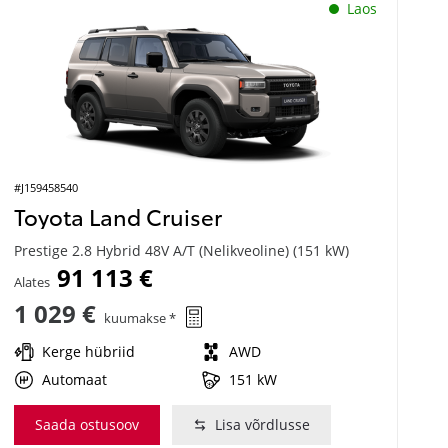
Laos
#J159458540
Toyota Land Cruiser
Prestige 2.8 Hybrid 48V A/T (Nelikveoline) (151 kW)
91 113 €
Alates
1 029 €
kuumakse *
Kerge hübriid
AWD
Automaat
151 kW
Saada ostusoov
Lisa võrdlusse