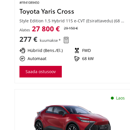
#FR41089450
Toyota Yaris Cross
Style Edition 1.5 Hybrid 115 e-CVT (Esirattavedu) (68 kW)
27 800 €
29 150 €
Alates
277 €
kuumakse *
Hübriid (Bens./El.)
FWD
Automaat
68 kW
Saada ostusoov
Laos