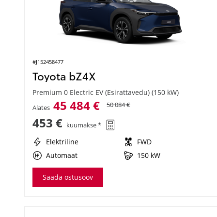
#J152458477
Toyota bZ4X
Premium 0 Electric EV (Esirattavedu) (150 kW)
45 484 €
50 084 €
Alates
453 €
kuumakse *
Elektriline
FWD
Automaat
150 kW
Saada ostusoov