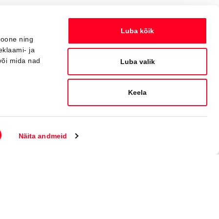
Luba kõik
ioone ning
eklaami- ja
või mida nad
Luba valik
Keela
Konfigureeri endale auto
Näita andmeid
Jälgi meid
Liitu uudiskirjaga