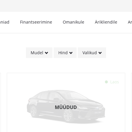
niad
Finantseerimine
Omanikule
Ärikliendile
A
Mudel
Hind
Valikud
Laos
MÜÜDUD