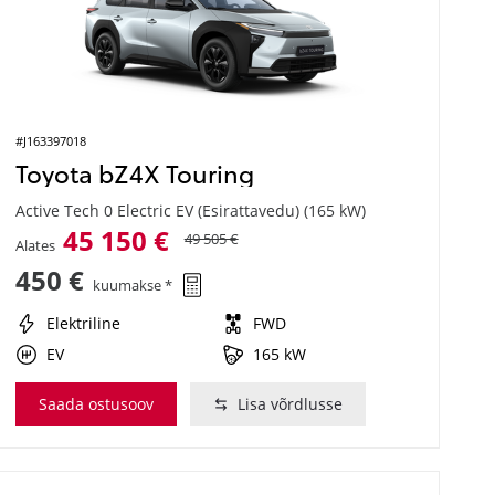
#J163397018
Toyota bZ4X Touring
Active Tech 0 Electric EV (Esirattavedu) (165 kW)
45 150 €
49 505 €
Alates
450 €
kuumakse *
Elektriline
FWD
EV
165 kW
Saada ostusoov
Lisa võrdlusse