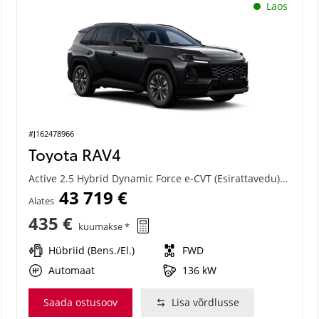
Laos
#J162478966
Toyota RAV4
Active 2.5 Hybrid Dynamic Force e-CVT (Esirattavedu) (136 kW)
43 719 €
Alates
435 €
kuumakse *
Hübriid (Bens./El.)
FWD
Automaat
136 kW
Saada ostusoov
Lisa võrdlusse