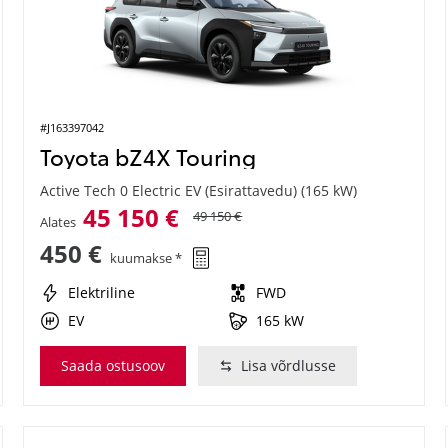
#J163397042
Toyota bZ4X Touring
Active Tech 0 Electric EV (Esirattavedu) (165 kW)
45 150 €
49 150 €
Alates
450 €
kuumakse *
Elektriline
FWD
EV
165 kW
Saada ostusoov
Lisa võrdlusse