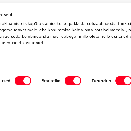
Saada ostusoov
Lisa võrdlusse
siseid
 reklaamide isikupärastamiseks, et pakkuda sotsiaalmeedia funkts
 jagame teavet meie lehe kasutamise kohta oma sotsiaalmeedia-, r
võivad seda kombineerida muu teabega, mille olete neile esitanud 
LAADIN JUURDE
e teenuseid kasutanud.
Mida Sa soovid teha?
tused
Statistika
Turundus
ule
Broneeri teenindus
Leia esindus
v
Esindused
Kiirelt kätte