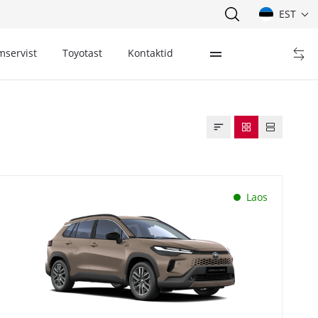
EST
mservist
Toyotast
Kontaktid
Laos