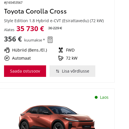
#J165453567
Toyota Corolla Cross
Style Edition 1.8 Hybrid e-CVT (Esirattavedu) (72 kW)
35 730 €
36 229 €
Alates
356 €
kuumakse *
Hübriid (Bens./El.)
FWD
Automaat
72 kW
Saada ostusoov
Lisa võrdlusse
Laos