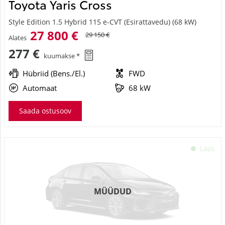
Toyota Yaris Cross
Style Edition 1.5 Hybrid 115 e-CVT (Esirattavedu) (68 kW)
27 800 €
29 150 €
Alates
277 €
kuumakse *
Hübriid (Bens./El.)
FWD
Automaat
68 kW
Saada ostusoov
Laos
MÜÜDUD