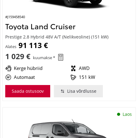
#J159458540
Toyota Land Cruiser
Prestige 2.8 Hybrid 48V A/T (Nelikveoline) (151 kW)
91 113 €
Alates
1 029 €
kuumakse *
Kerge hübriid
AWD
Automaat
151 kW
Saada ostusoov
Lisa võrdlusse
Laos