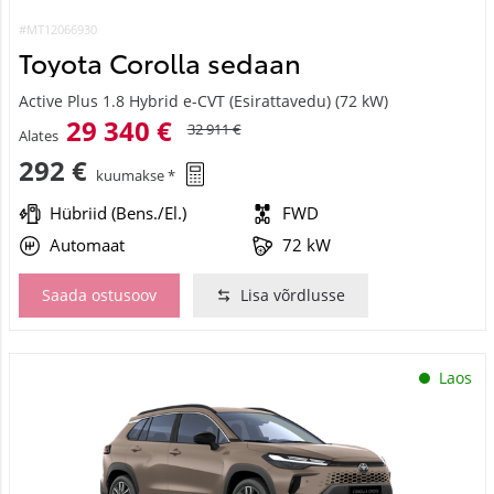
#MT12066930
Toyota Corolla sedaan
Active Plus 1.8 Hybrid e-CVT (Esirattavedu) (72 kW)
29 340 €
32 911 €
Alates
292 €
kuumakse *
Hübriid (Bens./El.)
FWD
Automaat
72 kW
Saada ostusoov
Lisa võrdlusse
Laos