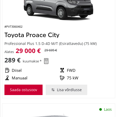
#PVT3060402
Toyota Proace City
Professional Plus 1.5 D-4D M/T (Esirattavedu) (75 kW)
29 000 €
29 695 €
Alates
289 €
kuumakse *
Diisel
FWD
Manuaal
75 kW
Saada ostusoov
Lisa võrdlusse
Laos