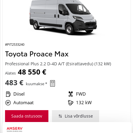
#PIT2533240
Toyota Proace Max
Professional Plus 2.2 D-4D A/T (Esirattavedu) (132 kW)
48 550 €
Alates
483 €
kuumakse *
Diisel
FWD
Automaat
132 kW
Saada ostusoov
Lisa võrdlusse