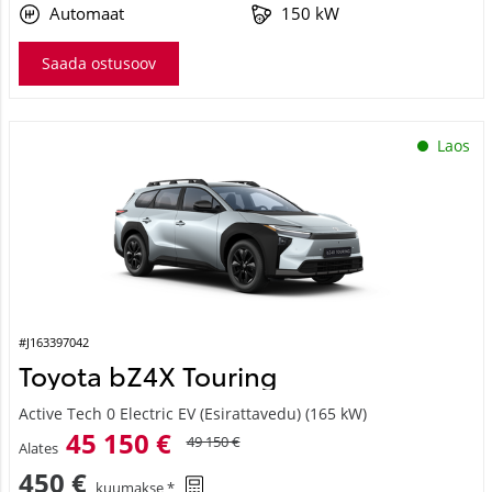
Automaat
150 kW
Saada ostusoov
Laos
#J163397042
Toyota bZ4X Touring
Active Tech 0 Electric EV (Esirattavedu) (165 kW)
45 150 €
49 150 €
Alates
450 €
kuumakse *