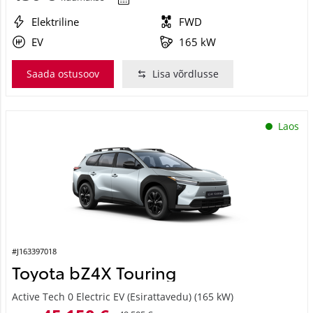
Elektriline
FWD
EV
165 kW
Saada ostusoov
Lisa võrdlusse
Laos
#J163397018
Toyota bZ4X Touring
Active Tech 0 Electric EV (Esirattavedu) (165 kW)