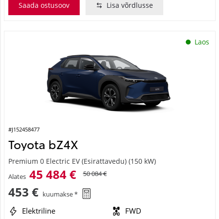
Saada ostusoov
Lisa võrdlusse
Laos
#J152458477
Toyota bZ4X
Premium 0 Electric EV (Esirattavedu) (150 kW)
45 484 €
50 084 €
Alates
453 €
kuumakse *
Elektriline
FWD