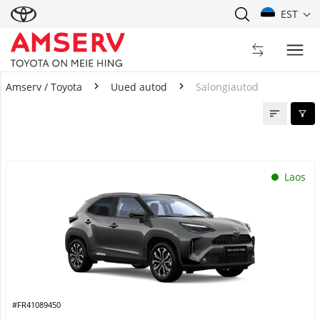
EST
Amserv / Toyota
Uued autod
Salongiautod
Salongiautod
Laos
#FR41089450