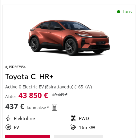
Laos
#J15D367954
Toyota C-HR+
Active 0 Electric EV (Esirattavedu) (165 kW)
43 850 €
49 449 €
Alates
437 €
kuumakse *
Elektriline
FWD
EV
165 kW