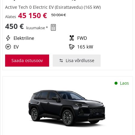
Active Tech 0 Electric EV (Esirattavedu) (165 kW)
45 150 €
50 004 €
Alates
450 €
kuumakse *
Elektriline
FWD
EV
165 kW
Saada ostusoov
Lisa võrdlusse
Laos