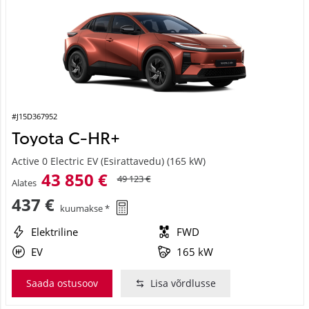
#J15D367952
Toyota C-HR+
Active 0 Electric EV (Esirattavedu) (165 kW)
43 850 €
49 123 €
Alates
437 €
kuumakse *
Elektriline
FWD
EV
165 kW
Saada ostusoov
Lisa võrdlusse