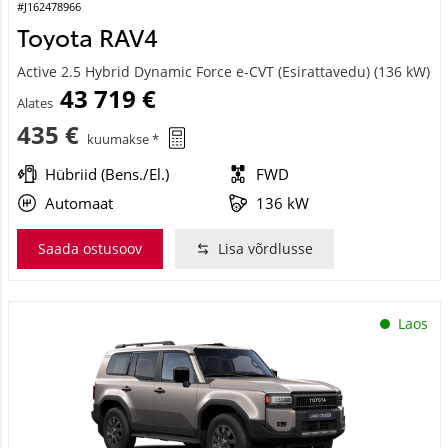
#J162478966
Toyota RAV4
Active 2.5 Hybrid Dynamic Force e-CVT (Esirattavedu) (136 kW)
43 719 €
Alates
435 €
kuumakse *
Hübriid (Bens./El.)
FWD
Automaat
136 kW
Saada ostusoov
Lisa võrdlusse
Laos