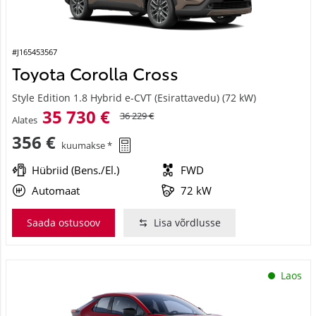
#J165453567
Toyota Corolla Cross
Style Edition 1.8 Hybrid e-CVT (Esirattavedu) (72 kW)
35 730 €
36 229 €
Alates
356 €
kuumakse *
Hübriid (Bens./El.)
FWD
Automaat
72 kW
Saada ostusoov
Lisa võrdlusse
Laos