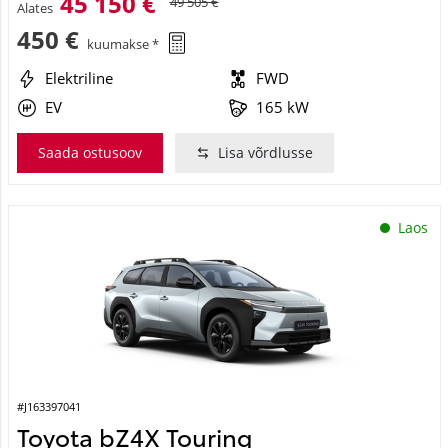
45 150 €
49 505 €
Alates
450 €
kuumakse *
Elektriline
FWD
EV
165 kW
Saada ostusoov
Lisa võrdlusse
Laos
#J163397041
Toyota bZ4X Touring