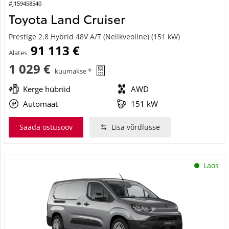
#J159458540
Toyota Land Cruiser
Prestige 2.8 Hybrid 48V A/T (Nelikveoline) (151 kW)
91 113 €
Alates
1 029 €
kuumakse *
Kerge hübriid
AWD
Automaat
151 kW
Saada ostusoov
Lisa võrdlusse
Laos