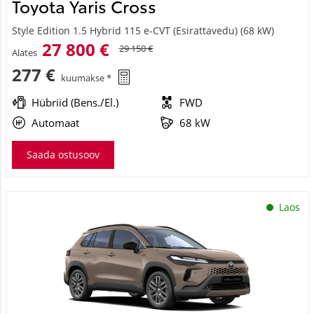
Toyota Yaris Cross
Style Edition 1.5 Hybrid 115 e-CVT (Esirattavedu) (68 kW)
27 800 €
29 150 €
Alates
277 €
kuumakse *
Hübriid (Bens./El.)
FWD
Automaat
68 kW
Saada ostusoov
Laos