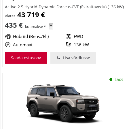
Active 2.5 Hybrid Dynamic Force e-CVT (Esirattavedu) (136 kW)
43 719 €
Alates
435 €
kuumakse *
Hübriid (Bens./El.)
FWD
Automaat
136 kW
Saada ostusoov
Lisa võrdlusse
Laos