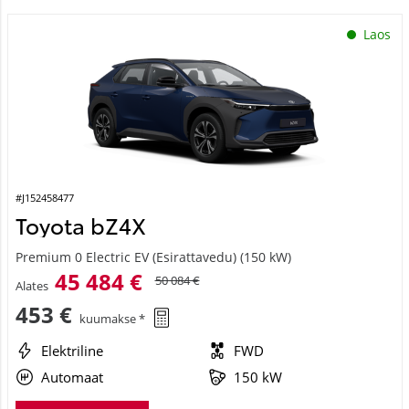
Laos
#J152458477
Toyota bZ4X
Premium 0 Electric EV (Esirattavedu) (150 kW)
45 484 €
50 084 €
Alates
453 €
kuumakse *
Elektriline
FWD
Automaat
150 kW