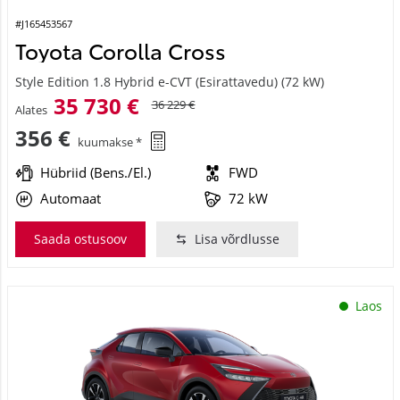
#J165453567
Toyota Corolla Cross
Style Edition 1.8 Hybrid e-CVT (Esirattavedu) (72 kW)
35 730 €
36 229 €
Alates
356 €
kuumakse *
Hübriid (Bens./El.)
FWD
Automaat
72 kW
Saada ostusoov
Lisa võrdlusse
Laos