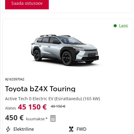
Saada ostusoov
Laos
#J163397042
Toyota bZ4X Touring
Active Tech 0 Electric EV (Esirattavedu) (165 kW)
45 150 €
49 150 €
Alates
450 €
kuumakse *
Elektriline
FWD