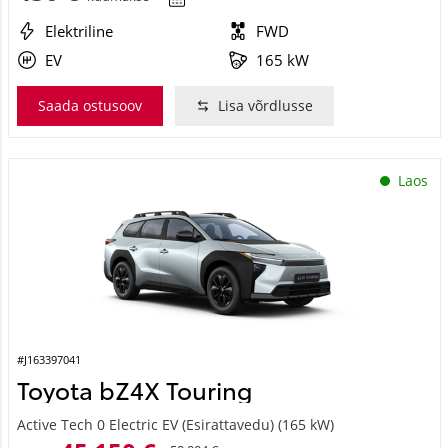
Elektriline
FWD
EV
165 kW
Saada ostusoov
Lisa võrdlusse
Laos
#J163397041
Toyota bZ4X Touring
Active Tech 0 Electric EV (Esirattavedu) (165 kW)