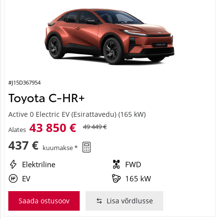
#J15D367954
Toyota C-HR+
Active 0 Electric EV (Esirattavedu) (165 kW)
43 850 €
49 449 €
Alates
437 €
kuumakse *
Elektriline
FWD
EV
165 kW
Saada ostusoov
Lisa võrdlusse