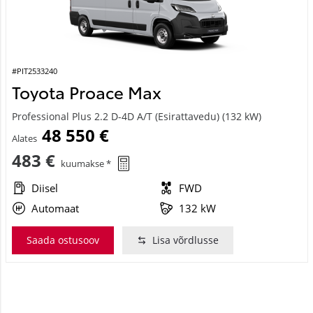
#PIT2533240
Toyota Proace Max
Professional Plus 2.2 D-4D A/T (Esirattavedu) (132 kW)
48 550 €
Alates
483 €
kuumakse *
Diisel
FWD
Automaat
132 kW
Saada ostusoov
Lisa võrdlusse