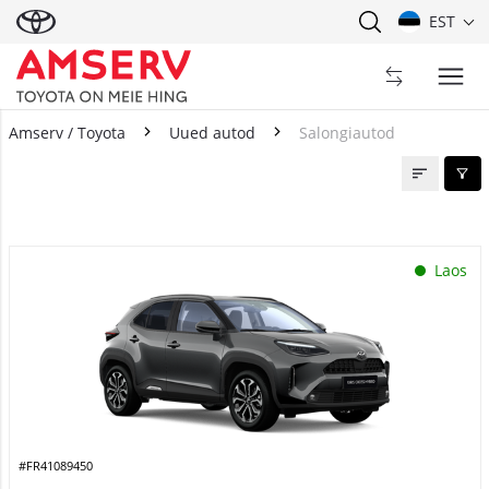
EST
Amserv / Toyota
Uued autod
Salongiautod
Salongiautod
Laos
#FR41089450