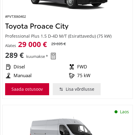
#PVT3060402
Toyota Proace City
Professional Plus 1.5 D-4D M/T (Esirattavedu) (75 kW)
29 000 €
29 695 €
Alates
289 €
kuumakse *
Diisel
FWD
Manuaal
75 kW
Saada ostusoov
Lisa võrdlusse
Laos