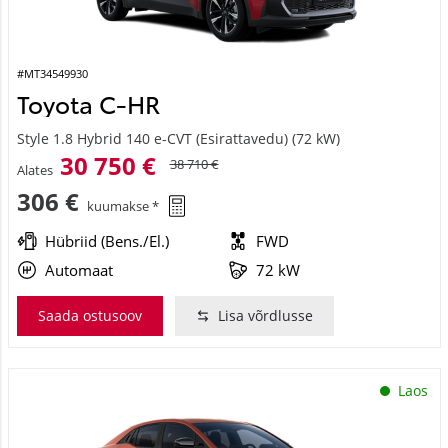
#MT34549930
Toyota C-HR
Style 1.8 Hybrid 140 e-CVT (Esirattavedu) (72 kW)
30 750 €
38 710 €
Alates
306 €
kuumakse *
Hübriid (Bens./El.)
FWD
Automaat
72 kW
Saada ostusoov
Lisa võrdlusse
Laos