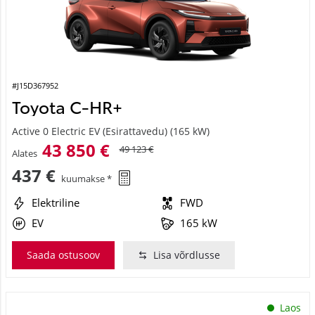
#J15D367952
Toyota C-HR+
Active 0 Electric EV (Esirattavedu) (165 kW)
43 850 €
49 123 €
Alates
437 €
kuumakse *
Elektriline
FWD
EV
165 kW
Saada ostusoov
Lisa võrdlusse
Laos