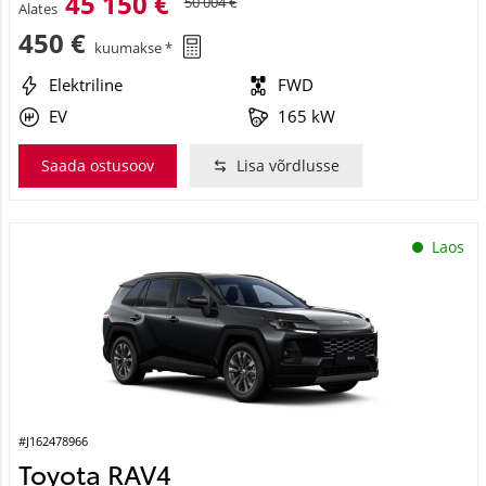
45 150 €
50 004 €
Alates
450 €
kuumakse *
Elektriline
FWD
EV
165 kW
Saada ostusoov
Lisa võrdlusse
Laos
#J162478966
Toyota RAV4