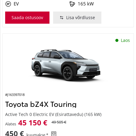
EV
165 kW
Saada ostusoov
Lisa võrdlusse
Laos
#J163397018
Toyota bZ4X Touring
Active Tech 0 Electric EV (Esirattavedu) (165 kW)
45 150 €
49 505 €
Alates
450 €
kuumakse *