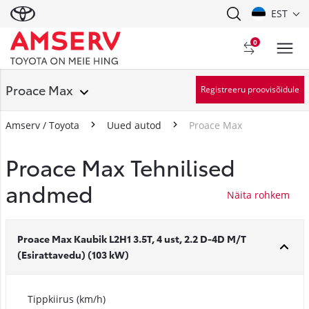
EST
0
Proace Max
Registreeru proovisõidule
Amserv / Toyota
Uued autod
Proace Max
Proace Max Tehnilised
andmed
Proace Max Kaubik L2H1 3.5T, 4 ust, 2.2 D-4D M/T
(Esirattavedu) (103 kW)
Tippkiirus (km/h)