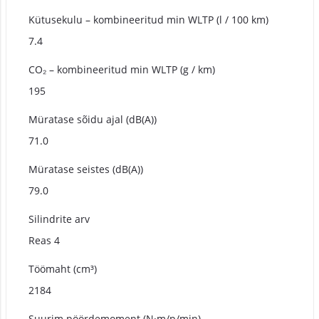
Kütusekulu – kombineeritud min WLTP (l / 100 km)
7.4
CO₂ – kombineeritud min WLTP (g / km)
195
Müratase sõidu ajal (dB(A))
71.0
Müratase seistes (dB(A))
79.0
Silindrite arv
Reas 4
Töömaht (cm³)
2184
Suurim pöördemoment (N·m/p/min)