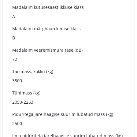
Madalaim kütusesäästlikkuse klass
A
Madalaim märghaardumise klass
B
Madalaim veeremismüra tase (dB)
72
Täismass, kokku (kg)
3500
Tühimass (kg)
2050-2263
Piduritega järelhaagise suurim lubatud mass (kg)
2500
Ilma piduriteta järelhaagise suurim lubatud mass (kg)