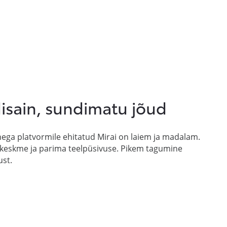
disain, sundimatu jõud
ahega platvormile ehitatud Mirai on laiem ja madalam.
eskme ja parima teelpüsivuse. Pikem tagumine
ust.