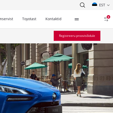
EST
0
mservist
Toyotast
Kontaktid
Registreeru proovisõidule