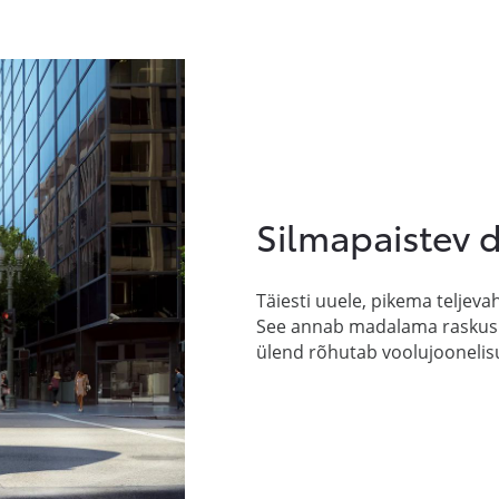
Silmapaistev 
Täiesti uuele, pikema teljev
See annab madalama raskusk
ülend rõhutab voolujoonelis