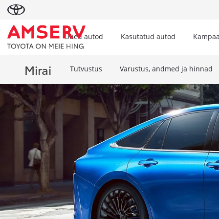
Uued autod
Kasutatud autod
Kampaa
Mirai
Tutvustus
Varustus, andmed ja hinnad