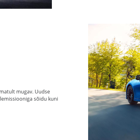
damatult mugav. Uudse
lemissiooniga sõidu kuni