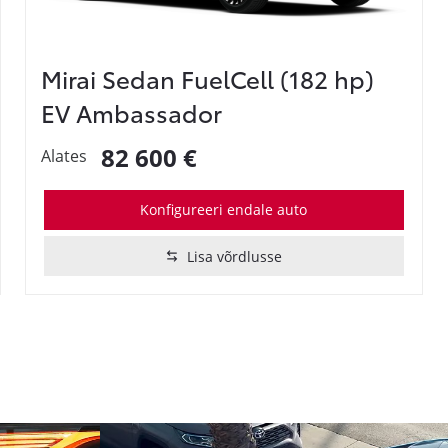
Mirai Sedan FuelCell (182 hp)
EV Ambassador
82 600 €
Alates
Konfigureeri endale auto
Lisa võrdlusse