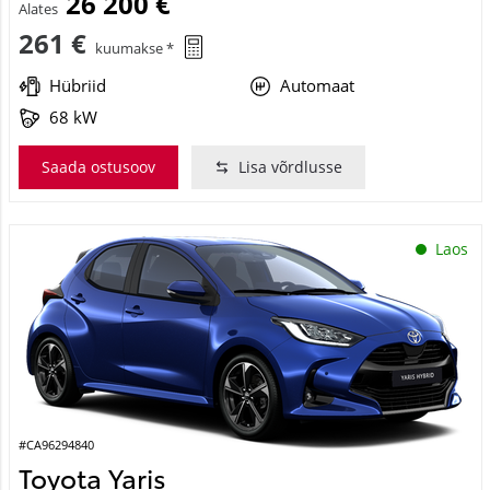
26 200 €
Alates
261 €
kuumakse *
Hübriid
Automaat
68 kW
Saada ostusoov
Lisa võrdlusse
Laos
#CA96294840
Toyota Yaris