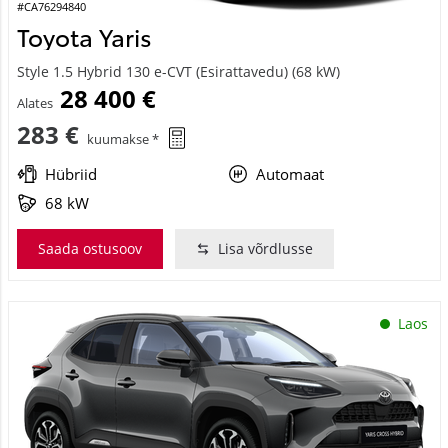
#CA76294840
Toyota Yaris
Style 1.5 Hybrid 130 e-CVT (Esirattavedu) (68 kW)
28 400 €
Alates
283 €
kuumakse *
Hübriid
Automaat
68 kW
Saada ostusoov
Lisa võrdlusse
Laos