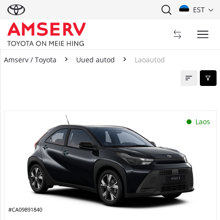
EST
Amserv / Toyota
Uued autod
Laoautod
Laoautod
Laos
#CA09891840