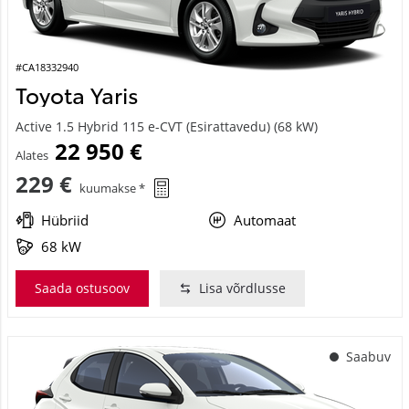
#CA18332940
Toyota Yaris
Active 1.5 Hybrid 115 e-CVT (Esirattavedu) (68 kW)
22 950 €
Alates
229 €
kuumakse *
Hübriid
Automaat
68 kW
Saada ostusoov
Lisa võrdlusse
Saabuv