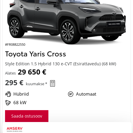
#FR08822550
Toyota Yaris Cross
Style Edition 1.5 Hybrid 130 e-CVT (Esirattavedu) (68 kW)
29 650 €
Alates
295 €
kuumakse *
Hübriid
Automaat
68 kW
Saada ostusoov