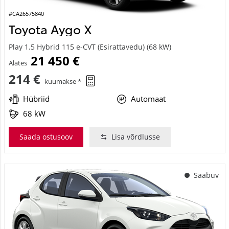
#CA26575840
Toyota Aygo X
Play 1.5 Hybrid 115 e-CVT (Esirattavedu) (68 kW)
21 450 €
Alates
214 €
kuumakse *
Hübriid
Automaat
68 kW
Saada ostusoov
Lisa võrdlusse
Saabuv