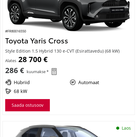
#FR80016550
Toyota Yaris Cross
Style Edition 1.5 Hybrid 130 e-CVT (Esirattavedu) (68 kW)
28 700 €
Alates
286 €
kuumakse *
Hübriid
Automaat
68 kW
Saada ostusoov
Laos