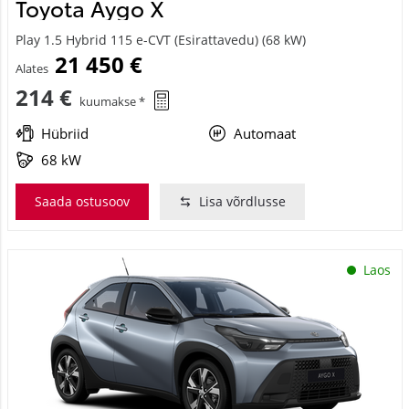
Toyota Aygo X
Play 1.5 Hybrid 115 e-CVT (Esirattavedu) (68 kW)
21 450 €
Alates
214 €
kuumakse *
Hübriid
Automaat
68 kW
Saada ostusoov
Lisa võrdlusse
Laos