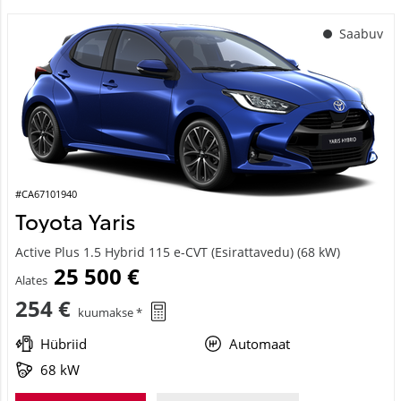
Saabuv
#CA67101940
Toyota Yaris
Active Plus 1.5 Hybrid 115 e-CVT (Esirattavedu) (68 kW)
25 500 €
Alates
254 €
kuumakse *
Hübriid
Automaat
68 kW