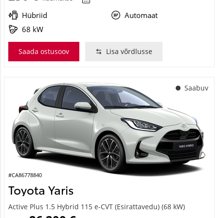
Hübriid
Automaat
68 kW
Saada ostusoov
Lisa võrdlusse
Saabuv
#CA86778840
Toyota Yaris
Active Plus 1.5 Hybrid 115 e-CVT (Esirattavedu) (68 kW)