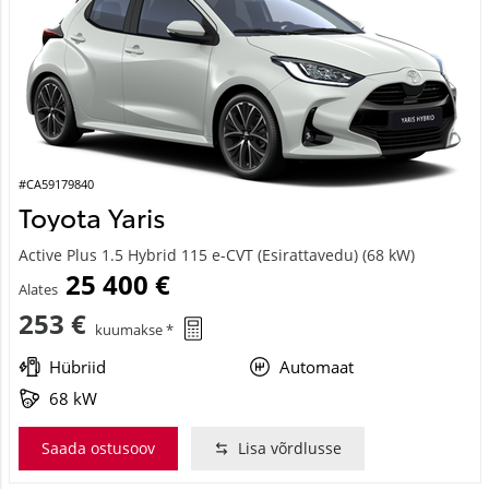
#CA59179840
Toyota Yaris
Active Plus 1.5 Hybrid 115 e-CVT (Esirattavedu) (68 kW)
25 400 €
Alates
253 €
kuumakse *
Hübriid
Automaat
68 kW
Saada ostusoov
Lisa võrdlusse