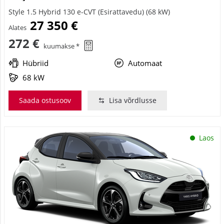
Style 1.5 Hybrid 130 e-CVT (Esirattavedu) (68 kW)
27 350 €
Alates
272 €
kuumakse *
Hübriid
Automaat
68 kW
Saada ostusoov
Lisa võrdlusse
Laos