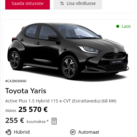
Saada ostusoov
Lisa võrdlusse
Laos
#CA38690840
Toyota Yaris
Active Plus 1.5 Hybrid 115 e-CVT (Esirattavedu) (68 kW)
25 570 €
Alates
255 €
kuumakse *
Hübriid
Automaat