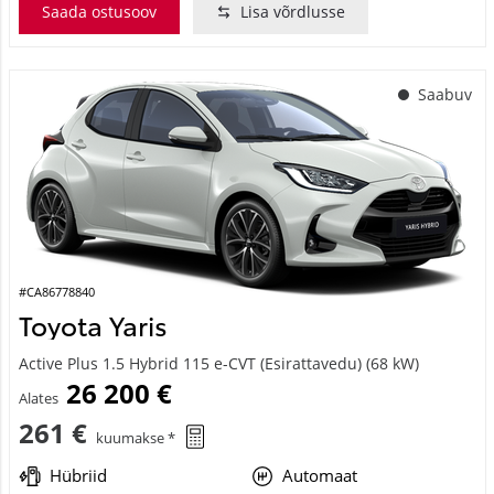
Saada ostusoov
Lisa võrdlusse
Saabuv
#CA86778840
Toyota Yaris
Active Plus 1.5 Hybrid 115 e-CVT (Esirattavedu) (68 kW)
26 200 €
Alates
261 €
kuumakse *
Hübriid
Automaat