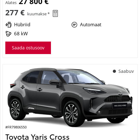
27 800 €
Alates
277 €
kuumakse *
Hübriid
Automaat
68 kW
Saada ostusoov
Saabuv
#FR79806550
Toyota Yaris Cross