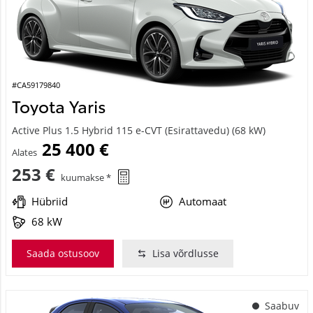
#CA59179840
Toyota Yaris
Active Plus 1.5 Hybrid 115 e-CVT (Esirattavedu) (68 kW)
25 400 €
Alates
253 €
kuumakse *
Hübriid
Automaat
68 kW
Saada ostusoov
Lisa võrdlusse
Saabuv