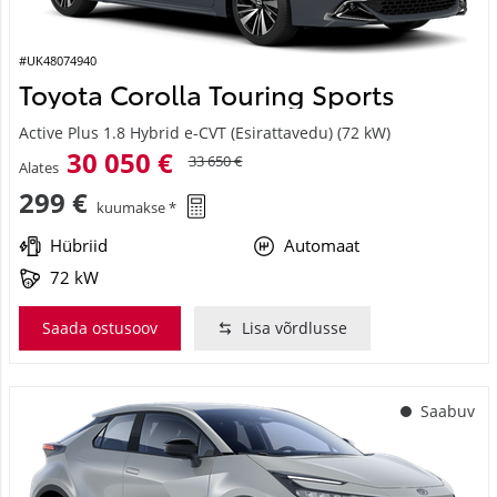
#UK48074940
Toyota Corolla Touring Sports
Active Plus 1.8 Hybrid e-CVT (Esirattavedu) (72 kW)
30 050 €
33 650 €
Alates
299 €
kuumakse *
Hübriid
Automaat
72 kW
Saada ostusoov
Lisa võrdlusse
Saabuv