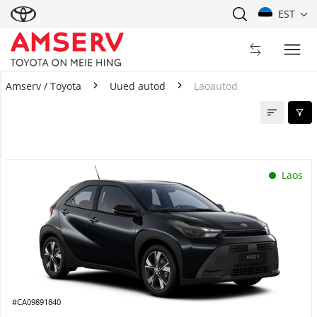
EST
Amserv / Toyota
Uued autod
Laoautod
Laoautod
Laos
#CA09891840