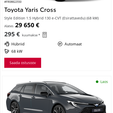
#FR08822550
Toyota Yaris Cross
Style Edition 1.5 Hybrid 130 e-CVT (Esirattavedu) (68 kW)
29 650 €
Alates
295 €
kuumakse *
Hübriid
Automaat
68 kW
Saada ostusoov
Laos