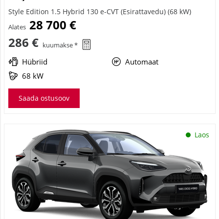
Style Edition 1.5 Hybrid 130 e-CVT (Esirattavedu) (68 kW)
28 700 €
Alates
286 €
kuumakse *
Hübriid
Automaat
68 kW
Saada ostusoov
Laos