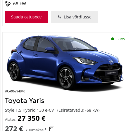
68 kW
Saada ostusoov
Lisa võrdlusse
Laos
#CA96294840
Toyota Yaris
Style 1.5 Hybrid 130 e-CVT (Esirattavedu) (68 kW)
27 350 €
Alates
272 €
kuumakse *