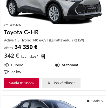
#MT93442040
Toyota C-HR
Active 1.8 Hybrid 140 e-CVT (Esirattavedu) (72 kW)
34 350 €
Alates
342 €
kuumakse *
Hübriid
Automaat
72 kW
Saada ostusoov
Lisa võrdlusse
Saabuv