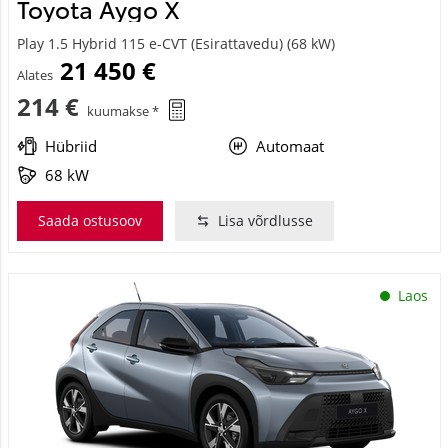
Toyota Aygo X
Play 1.5 Hybrid 115 e-CVT (Esirattavedu) (68 kW)
21 450 €
Alates
214 €
kuumakse *
Hübriid
Automaat
68 kW
Saada ostusoov
Lisa võrdlusse
Laos