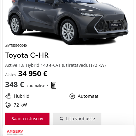
#MT83990040
Toyota C-HR
Active 1.8 Hybrid 140 e-CVT (Esirattavedu) (72 kW)
34 950 €
Alates
348 €
kuumakse *
Hübriid
Automaat
72 kW
Saada ostusoov
Lisa võrdlusse