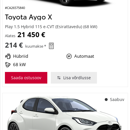
#CA26575840
Toyota Aygo X
Play 1.5 Hybrid 115 e-CVT (Esirattavedu) (68 kW)
21 450 €
Alates
214 €
kuumakse *
Hübriid
Automaat
68 kW
Saada ostusoov
Lisa võrdlusse
Saabuv