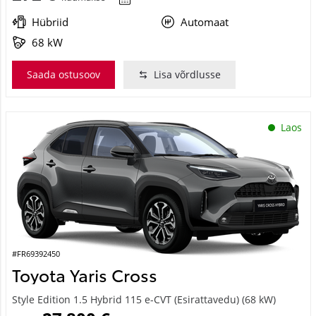
Hübriid
Automaat
68 kW
Saada ostusoov
Lisa võrdlusse
Laos
#FR69392450
Toyota Yaris Cross
Style Edition 1.5 Hybrid 115 e-CVT (Esirattavedu) (68 kW)