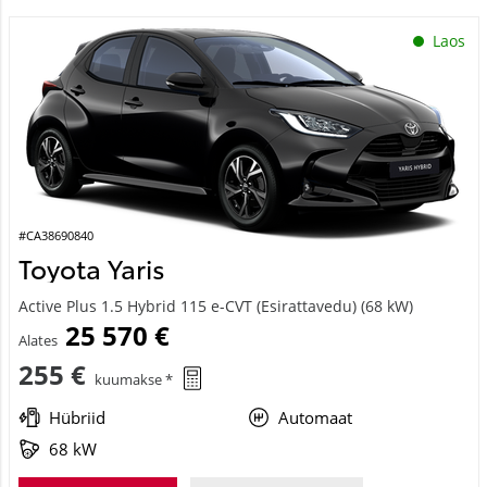
Laos
#CA38690840
Toyota Yaris
Active Plus 1.5 Hybrid 115 e-CVT (Esirattavedu) (68 kW)
25 570 €
Alates
255 €
kuumakse *
Hübriid
Automaat
68 kW