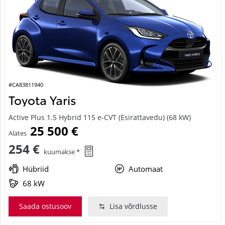
#CA83811940
Toyota Yaris
Active Plus 1.5 Hybrid 115 e-CVT (Esirattavedu) (68 kW)
25 500 €
Alates
254 €
kuumakse *
Hübriid
Automaat
68 kW
Saada ostusoov
Lisa võrdlusse