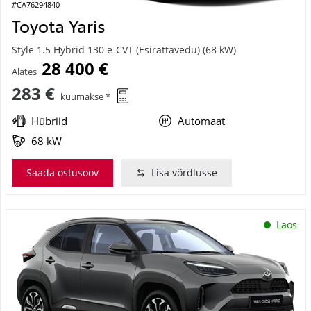
#CA76294840
Toyota Yaris
Style 1.5 Hybrid 130 e-CVT (Esirattavedu) (68 kW)
28 400 €
Alates
283 €
kuumakse *
Hübriid
Automaat
68 kW
Saada ostusoov
Lisa võrdlusse
Laos