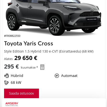
#FR08822550
Toyota Yaris Cross
Style Edition 1.5 Hybrid 130 e-CVT (Esirattavedu) (68 kW)
29 650 €
Alates
295 €
kuumakse *
Hübriid
Automaat
68 kW
Saada ostusoov