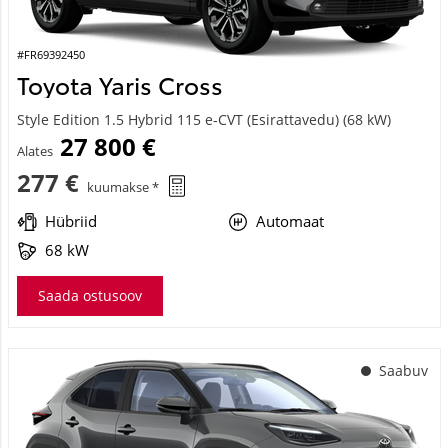
#FR69392450
Toyota Yaris Cross
Style Edition 1.5 Hybrid 115 e-CVT (Esirattavedu) (68 kW)
27 800 €
Alates
277 €
kuumakse *
Hübriid
Automaat
68 kW
Saada ostusoov
Saabuv