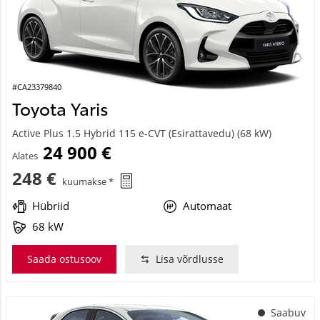
#CA23379840
Toyota Yaris
Active Plus 1.5 Hybrid 115 e-CVT (Esirattavedu) (68 kW)
24 900 €
Alates
248 €
kuumakse *
Hübriid
Automaat
68 kW
Saada ostusoov
Lisa võrdlusse
Saabuv