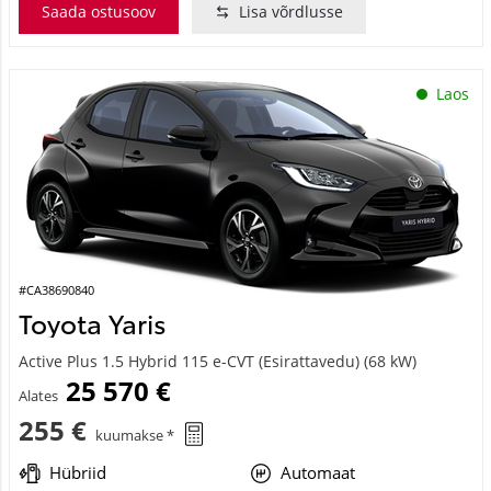
Saada ostusoov
Lisa võrdlusse
Laos
#CA38690840
Toyota Yaris
Active Plus 1.5 Hybrid 115 e-CVT (Esirattavedu) (68 kW)
25 570 €
Alates
255 €
kuumakse *
Hübriid
Automaat