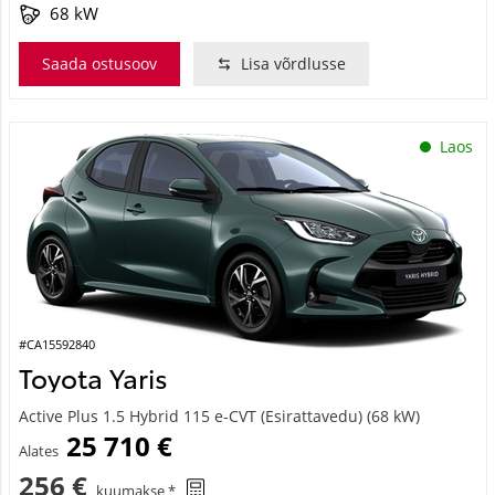
68 kW
Saada ostusoov
Lisa võrdlusse
Laos
#CA15592840
Toyota Yaris
Active Plus 1.5 Hybrid 115 e-CVT (Esirattavedu) (68 kW)
25 710 €
Alates
256 €
kuumakse *