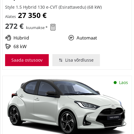
Style 1.5 Hybrid 130 e-CVT (Esirattavedu) (68 kW)
27 350 €
Alates
272 €
kuumakse *
Hübriid
Automaat
68 kW
Saada ostusoov
Lisa võrdlusse
Laos