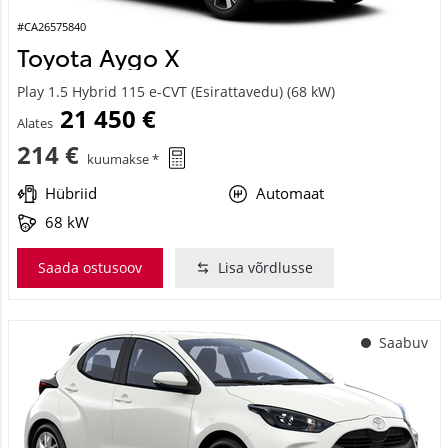
#CA26575840
Toyota Aygo X
Play 1.5 Hybrid 115 e-CVT (Esirattavedu) (68 kW)
21 450 €
Alates
214 €
kuumakse *
Hübriid
Automaat
68 kW
Saada ostusoov
Lisa võrdlusse
Saabuv