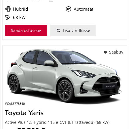
Hübriid
Automaat
68 kW
Saada ostusoov
Lisa võrdlusse
Saabuv
#CA86778840
Toyota Yaris
Active Plus 1.5 Hybrid 115 e-CVT (Esirattavedu) (68 kW)