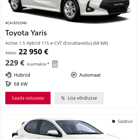
#CA18332940
Toyota Yaris
Active 1.5 Hybrid 115 e-CVT (Esirattavedu) (68 kW)
22 950 €
Alates
229 €
kuumakse *
Hübriid
Automaat
68 kW
Saada ostusoov
Lisa võrdlusse
Saabuv