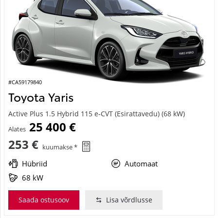
#CA59179840
Toyota Yaris
Active Plus 1.5 Hybrid 115 e-CVT (Esirattavedu) (68 kW)
25 400 €
Alates
253 €
kuumakse *
Hübriid
Automaat
68 kW
Saada ostusoov
Lisa võrdlusse