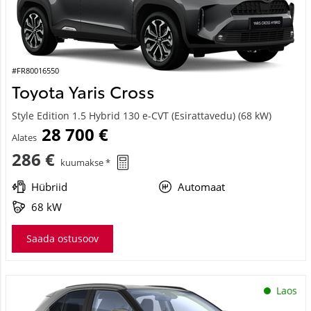
#FR80016550
Toyota Yaris Cross
Style Edition 1.5 Hybrid 130 e-CVT (Esirattavedu) (68 kW)
28 700 €
Alates
286 €
kuumakse *
Hübriid
Automaat
68 kW
Saada ostusoov
Laos