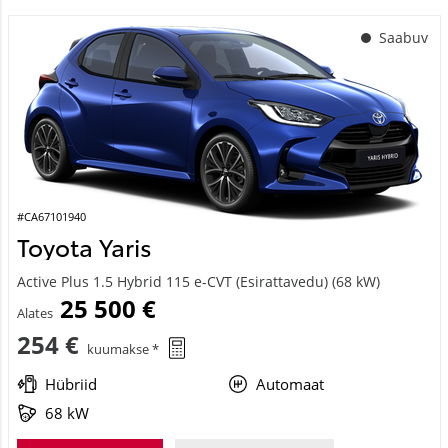
Saabuv
#CA67101940
Toyota Yaris
Active Plus 1.5 Hybrid 115 e-CVT (Esirattavedu) (68 kW)
25 500 €
Alates
254 €
kuumakse *
Hübriid
Automaat
68 kW