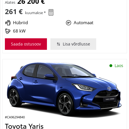
26 200 €
Alates
261 €
kuumakse *
Hübriid
Automaat
68 kW
Saada ostusoov
Lisa võrdlusse
Laos
#CA96294840
Toyota Yaris