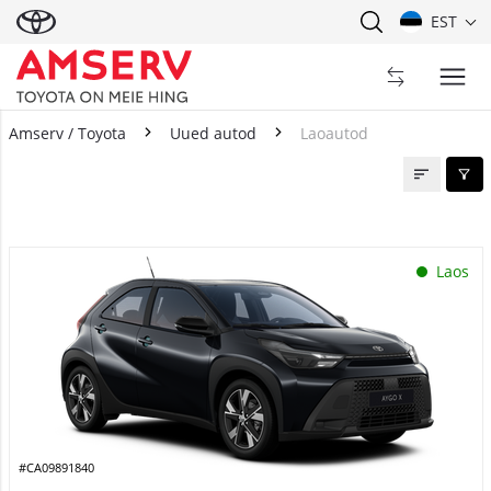
EST
Amserv / Toyota
Uued autod
Laoautod
Laoautod
Laos
#CA09891840