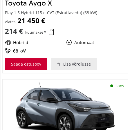
Toyota Aygo X
Play 1.5 Hybrid 115 e-CVT (Esirattavedu) (68 kW)
21 450 €
Alates
214 €
kuumakse *
Hübriid
Automaat
68 kW
Saada ostusoov
Lisa võrdlusse
Laos