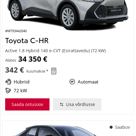
#MT93442040
Toyota C-HR
Active 1.8 Hybrid 140 e-CVT (Esirattavedu) (72 kW)
34 350 €
Alates
342 €
kuumakse *
Hübriid
Automaat
72 kW
Saada ostusoov
Lisa võrdlusse
Saabuv