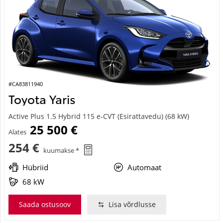
#CA83811940
Toyota Yaris
Active Plus 1.5 Hybrid 115 e-CVT (Esirattavedu) (68 kW)
25 500 €
Alates
254 €
kuumakse *
Hübriid
Automaat
68 kW
Saada ostusoov
Lisa võrdlusse