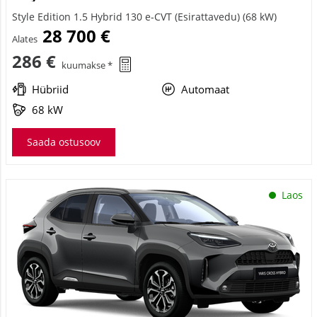
Style Edition 1.5 Hybrid 130 e-CVT (Esirattavedu) (68 kW)
28 700 €
Alates
286 €
kuumakse *
Hübriid
Automaat
68 kW
Saada ostusoov
Laos