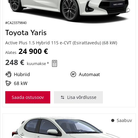
#CA23379840
Toyota Yaris
Active Plus 1.5 Hybrid 115 e-CVT (Esirattavedu) (68 kW)
24 900 €
Alates
248 €
kuumakse *
Hübriid
Automaat
68 kW
Saada ostusoov
Lisa võrdlusse
Saabuv