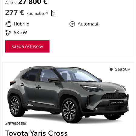
27 800 €
Alates
277 €
kuumakse *
Hübriid
Automaat
68 kW
Saada ostusoov
Saabuv
#FR79806550
Toyota Yaris Cross