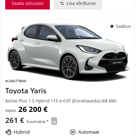
Saada ostusoov
Lisa võrdlusse
Saabuv
#CA86778840
Toyota Yaris
Active Plus 1.5 Hybrid 115 e-CVT (Esirattavedu) (68 kW)
26 200 €
Alates
261 €
kuumakse *
Hübriid
Automaat