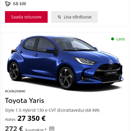
68 kW
Saada ostusoov
Lisa võrdlusse
Laos
#CA96294840
Toyota Yaris
Style 1.5 Hybrid 130 e-CVT (Esirattavedu) (68 kW)
27 350 €
Alates
272 €
kuumakse *