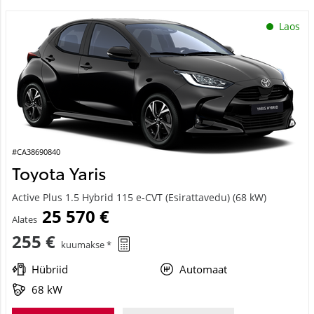
Laos
#CA38690840
Toyota Yaris
Active Plus 1.5 Hybrid 115 e-CVT (Esirattavedu) (68 kW)
25 570 €
Alates
255 €
kuumakse *
Hübriid
Automaat
68 kW