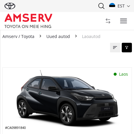
EST
Amserv / Toyota
Uued autod
Laoautod
Laoautod
Laos
#CA09891840