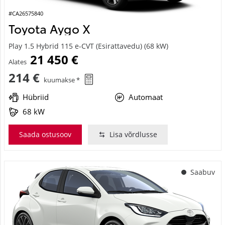
#CA26575840
Toyota Aygo X
Play 1.5 Hybrid 115 e-CVT (Esirattavedu) (68 kW)
21 450 €
Alates
214 €
kuumakse *
Hübriid
Automaat
68 kW
Saada ostusoov
Lisa võrdlusse
Saabuv