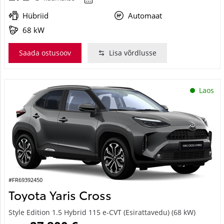
Hübriid
Automaat
68 kW
Saada ostusoov
Lisa võrdlusse
Laos
#FR69392450
Toyota Yaris Cross
Style Edition 1.5 Hybrid 115 e-CVT (Esirattavedu) (68 kW)