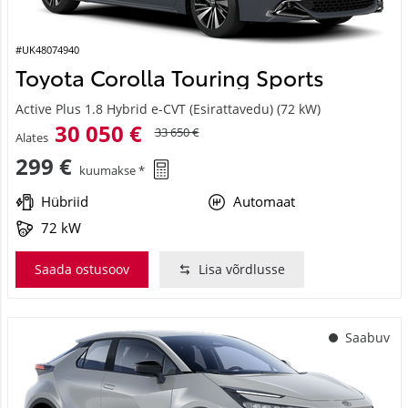
#UK48074940
Toyota Corolla Touring Sports
Active Plus 1.8 Hybrid e-CVT (Esirattavedu) (72 kW)
30 050 €
33 650 €
Alates
299 €
kuumakse *
Hübriid
Automaat
72 kW
Saada ostusoov
Lisa võrdlusse
Saabuv