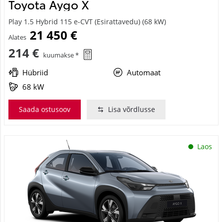
Toyota Aygo X
Play 1.5 Hybrid 115 e-CVT (Esirattavedu) (68 kW)
21 450 €
Alates
214 €
kuumakse *
Hübriid
Automaat
68 kW
Saada ostusoov
Lisa võrdlusse
Laos