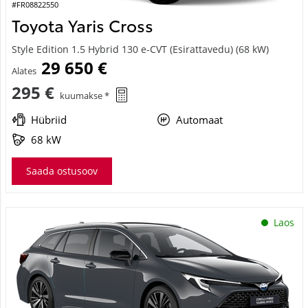
#FR08822550
Toyota Yaris Cross
Style Edition 1.5 Hybrid 130 e-CVT (Esirattavedu) (68 kW)
29 650 €
Alates
295 €
kuumakse *
Hübriid
Automaat
68 kW
Saada ostusoov
Laos