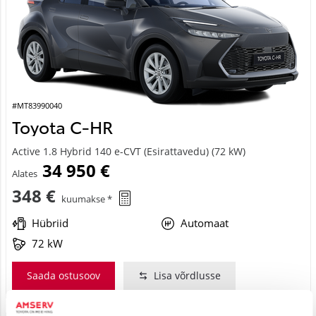
#MT83990040
Toyota C-HR
Active 1.8 Hybrid 140 e-CVT (Esirattavedu) (72 kW)
34 950 €
Alates
348 €
kuumakse *
Hübriid
Automaat
72 kW
Saada ostusoov
Lisa võrdlusse