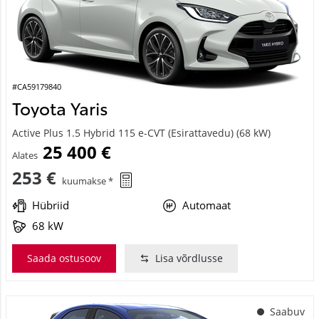
#CA59179840
Toyota Yaris
Active Plus 1.5 Hybrid 115 e-CVT (Esirattavedu) (68 kW)
25 400 €
Alates
253 €
kuumakse *
Hübriid
Automaat
68 kW
Saada ostusoov
Lisa võrdlusse
Saabuv