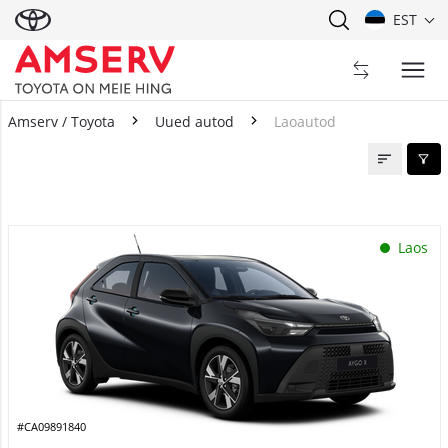
EST
Amserv / Toyota
Uued autod
Laoautod
Laoautod
Laos
#CA09891840