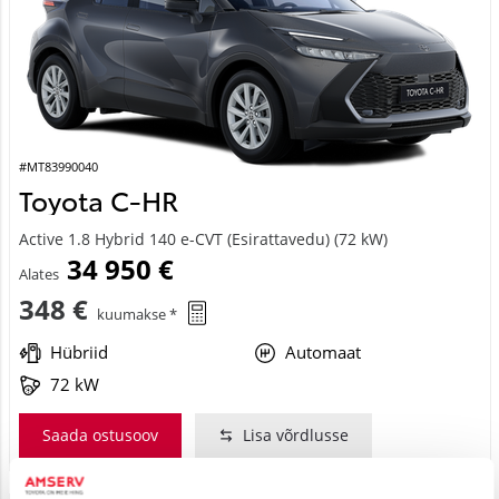
#MT83990040
Toyota C-HR
Active 1.8 Hybrid 140 e-CVT (Esirattavedu) (72 kW)
34 950 €
Alates
348 €
kuumakse *
Hübriid
Automaat
72 kW
Saada ostusoov
Lisa võrdlusse