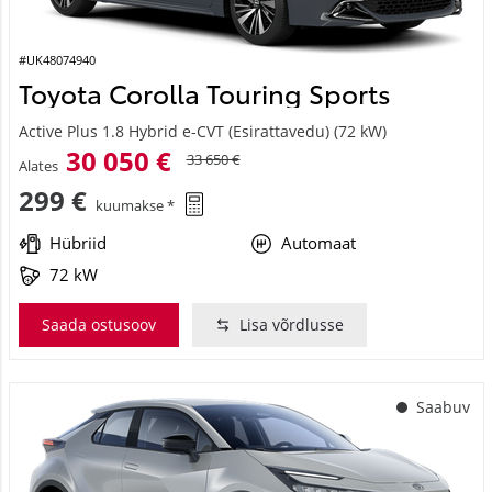
#UK48074940
Toyota Corolla Touring Sports
Active Plus 1.8 Hybrid e-CVT (Esirattavedu) (72 kW)
30 050 €
33 650 €
Alates
299 €
kuumakse *
Hübriid
Automaat
72 kW
Saada ostusoov
Lisa võrdlusse
Saabuv