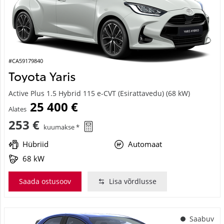
#CA59179840
Toyota Yaris
Active Plus 1.5 Hybrid 115 e-CVT (Esirattavedu) (68 kW)
25 400 €
Alates
253 €
kuumakse *
Hübriid
Automaat
68 kW
Saada ostusoov
Lisa võrdlusse
Saabuv