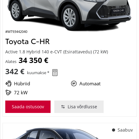
#MT93442040
Toyota C-HR
Active 1.8 Hybrid 140 e-CVT (Esirattavedu) (72 kW)
34 350 €
Alates
342 €
kuumakse *
Hübriid
Automaat
72 kW
Saada ostusoov
Lisa võrdlusse
Saabuv