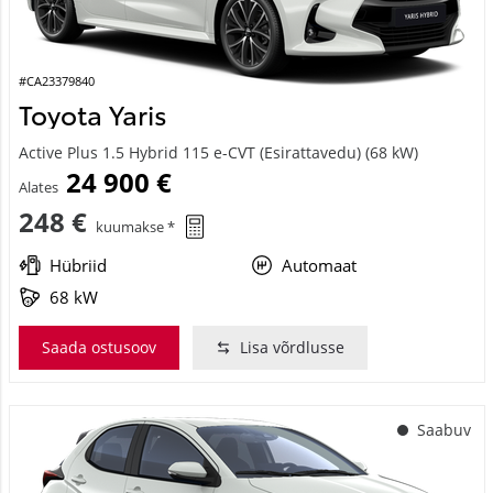
#CA23379840
Toyota Yaris
Active Plus 1.5 Hybrid 115 e-CVT (Esirattavedu) (68 kW)
24 900 €
Alates
248 €
kuumakse *
Hübriid
Automaat
68 kW
Saada ostusoov
Lisa võrdlusse
Saabuv