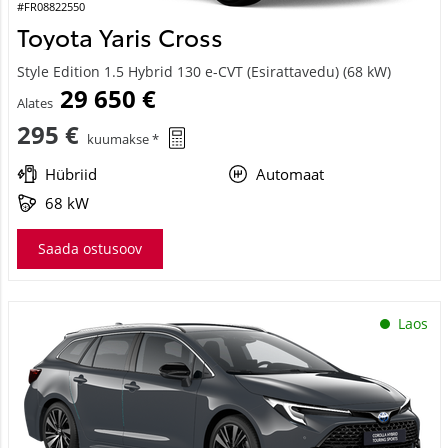
#FR08822550
Toyota Yaris Cross
Style Edition 1.5 Hybrid 130 e-CVT (Esirattavedu) (68 kW)
29 650 €
Alates
295 €
kuumakse *
Hübriid
Automaat
68 kW
Saada ostusoov
Laos