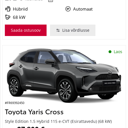
Hübriid
Automaat
68 kW
Saada ostusoov
Lisa võrdlusse
Laos
#FR69392450
Toyota Yaris Cross
Style Edition 1.5 Hybrid 115 e-CVT (Esirattavedu) (68 kW)