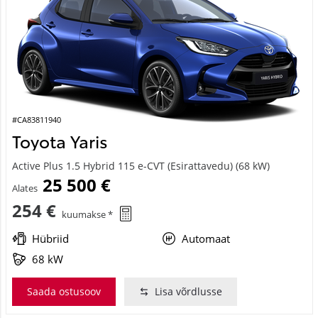
#CA83811940
Toyota Yaris
Active Plus 1.5 Hybrid 115 e-CVT (Esirattavedu) (68 kW)
25 500 €
Alates
254 €
kuumakse *
Hübriid
Automaat
68 kW
Saada ostusoov
Lisa võrdlusse