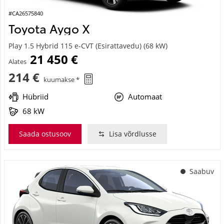
#CA26575840
Toyota Aygo X
Play 1.5 Hybrid 115 e-CVT (Esirattavedu) (68 kW)
21 450 €
Alates
214 €
kuumakse *
Hübriid
Automaat
68 kW
Saada ostusoov
Lisa võrdlusse
Saabuv