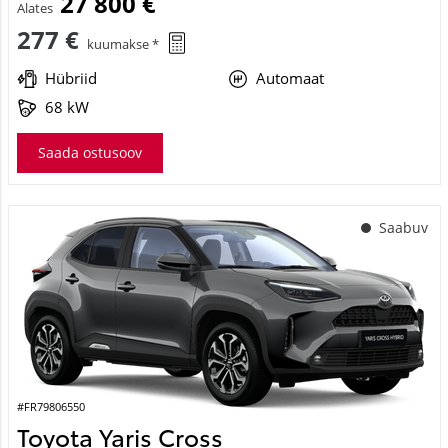
27 800 €
Alates
277 €
kuumakse *
Hübriid
Automaat
68 kW
Saada ostusoov
Saabuv
#FR79806550
Toyota Yaris Cross