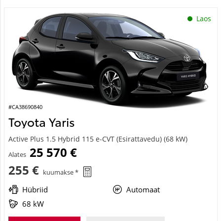
Laos
#CA38690840
Toyota Yaris
Active Plus 1.5 Hybrid 115 e-CVT (Esirattavedu) (68 kW)
25 570 €
Alates
255 €
kuumakse *
Hübriid
Automaat
68 kW