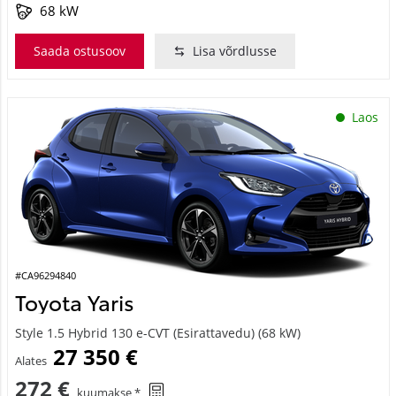
68 kW
Saada ostusoov
Lisa võrdlusse
Laos
#CA96294840
Toyota Yaris
Style 1.5 Hybrid 130 e-CVT (Esirattavedu) (68 kW)
27 350 €
Alates
272 €
kuumakse *