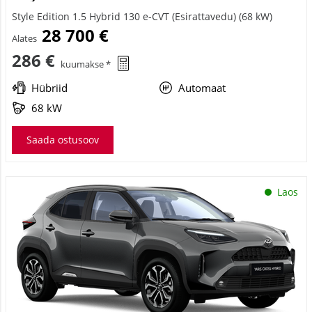
Style Edition 1.5 Hybrid 130 e-CVT (Esirattavedu) (68 kW)
28 700 €
Alates
286 €
kuumakse *
Hübriid
Automaat
68 kW
Saada ostusoov
Laos