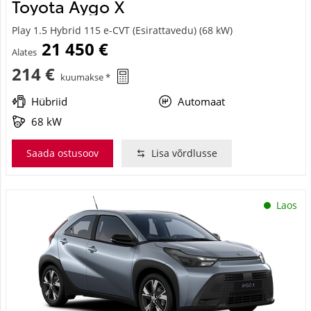
Toyota Aygo X
Play 1.5 Hybrid 115 e-CVT (Esirattavedu) (68 kW)
21 450 €
Alates
214 €
kuumakse *
Hübriid
Automaat
68 kW
Saada ostusoov
Lisa võrdlusse
Laos