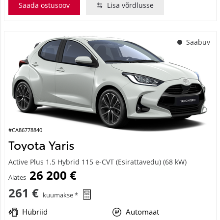
Saada ostusoov
Lisa võrdlusse
Saabuv
#CA86778840
Toyota Yaris
Active Plus 1.5 Hybrid 115 e-CVT (Esirattavedu) (68 kW)
26 200 €
Alates
261 €
kuumakse *
Hübriid
Automaat