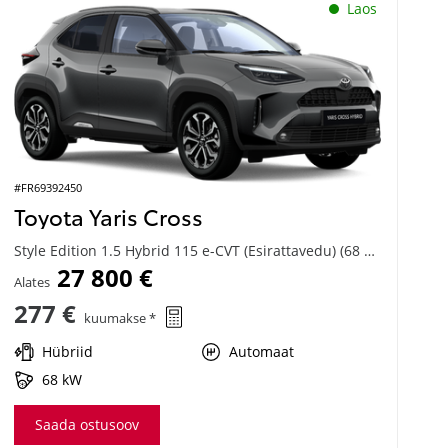
Laos
#FR69392450
Toyota Yaris Cross
Style Edition 1.5 Hybrid 115 e-CVT (Esirattavedu) (68 kW)
27 800 €
Alates
277 €
kuumakse *
Hübriid
Automaat
68 kW
Saada ostusoov