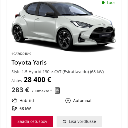
Laos
#CA76294840
Toyota Yaris
Style 1.5 Hybrid 130 e-CVT (Esirattavedu) (68 kW)
28 400 €
Alates
283 €
kuumakse *
Hübriid
Automaat
68 kW
Saada ostusoov
Lisa võrdlusse