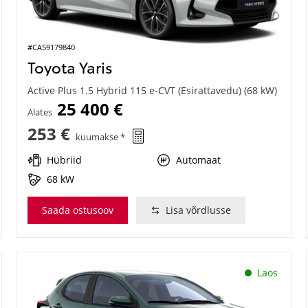
#CA59179840
Toyota Yaris
Active Plus 1.5 Hybrid 115 e-CVT (Esirattavedu) (68 kW)
25 400 €
Alates
253 €
kuumakse *
Hübriid
Automaat
68 kW
Saada ostusoov
Lisa võrdlusse
Laos