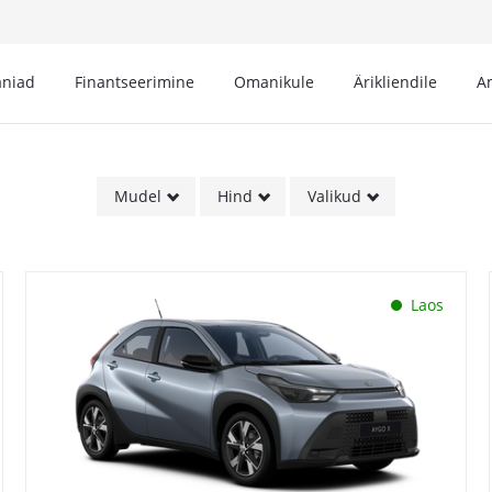
niad
Finantseerimine
Omanikule
Ärikliendile
A
Mudel
Hind
Valikud
Laos