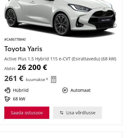
#CA86778840
Toyota Yaris
Active Plus 1.5 Hybrid 115 e-CVT (Esirattavedu) (68 kW)
26 200 €
Alates
261 €
kuumakse *
Hübriid
Automaat
68 kW
Saada ostusoov
Lisa võrdlusse