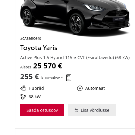
#CA38690840
Toyota Yaris
Active Plus 1.5 Hybrid 115 e-CVT (Esirattavedu) (68 kW)
25 570 €
Alates
255 €
kuumakse *
Hübriid
Automaat
68 kW
Saada ostusoov
Lisa võrdlusse