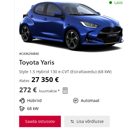
Laos
#CA96294840
Toyota Yaris
Style 1.5 Hybrid 130 e-CVT (Esirattavedu) (68 kW)
27 350 €
Alates
272 €
kuumakse *
Hübriid
Automaat
68 kW
Saada ostusoov
Lisa võrdlusse