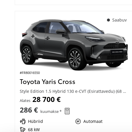
Saabuv
#FR80016550
Toyota Yaris Cross
Style Edition 1.5 Hybrid 130 e-CVT (Esirattavedu) (68 kW)
28 700 €
Alates
286 €
kuumakse *
Hübriid
Automaat
68 kW