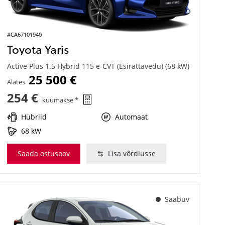
#CA67101940
Toyota Yaris
Active Plus 1.5 Hybrid 115 e-CVT (Esirattavedu) (68 kW)
25 500 €
Alates
254 €
kuumakse *
Hübriid
Automaat
68 kW
Saada ostusoov
Lisa võrdlusse
Saabuv