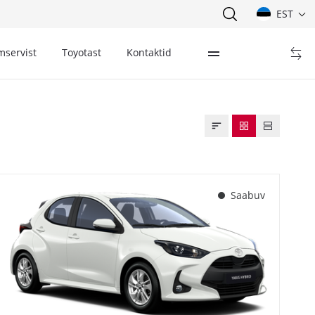
EST
mservist
Toyotast
Kontaktid
Saabuv