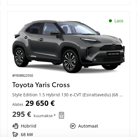
Laos
#FR08822550
Toyota Yaris Cross
Style Edition 1.5 Hybrid 130 e-CVT (Esirattavedu) (68 kW)
29 650 €
Alates
295 €
kuumakse *
Hübriid
Automaat
68 kW