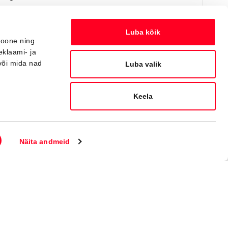
Saada ostusoov
Lisa võrdlusse
Luba kõik
ioone ning
eklaami- ja
või mida nad
Saabuv
Luba valik
Keela
Näita andmeid
#MT83990040
Toyota C-HR
Active 1.8 Hybrid 140 e-CVT (Esirattavedu) (72 kW)
34 950 €
Alates
348 €
kuumakse *