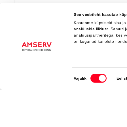
Saada ostusoov
See veebileht kasutab küp
Kasutame küpsiseid sisu ja
analüüsida liiklust. Samuti
analüüsipartneritega, kes 
Saabuv
on kogunud kui olete nend
Nõusoleku
Vajalik
Eelis
valik
#MT96343040
Toyota C-HR
Active 1.8 Hybrid 140 e-CVT (Esirattavedu) (72 kW)
33 750 €
Alates
336 €
kuumakse *