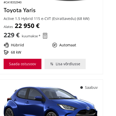
#CA18332940
Toyota Yaris
Active 1.5 Hybrid 115 e-CVT (Esirattavedu) (68 kW)
22 950 €
Alates
229 €
kuumakse *
Hübriid
Automaat
68 kW
Saada ostusoov
Lisa võrdlusse
Saabuv