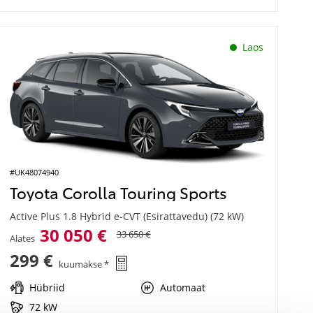
Laos
#UK48074940
Toyota Corolla Touring Sports
Active Plus 1.8 Hybrid e-CVT (Esirattavedu) (72 kW)
30 050 €
33 650 €
Alates
299 €
kuumakse *
Hübriid
Automaat
72 kW