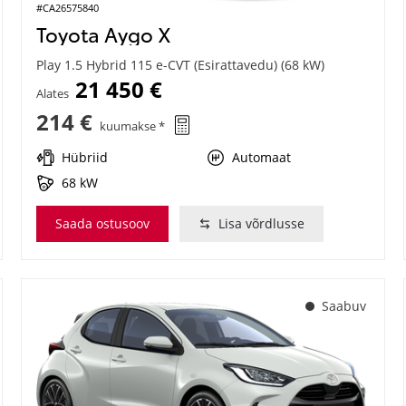
#CA26575840
Toyota Aygo X
Play 1.5 Hybrid 115 e-CVT (Esirattavedu) (68 kW)
21 450 €
Alates
214 €
kuumakse *
Hübriid
Automaat
68 kW
Saada ostusoov
Lisa võrdlusse
Saabuv