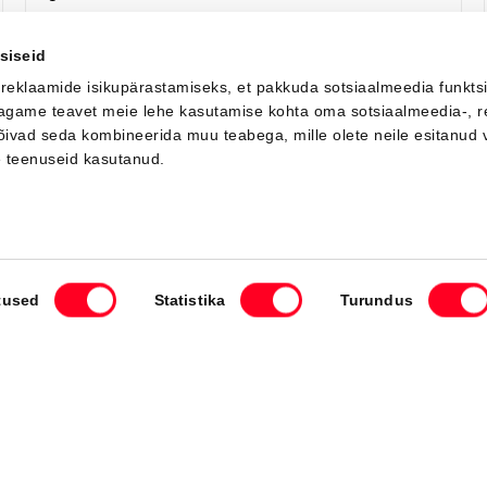
Saada ostusoov
siseid
 reklaamide isikupärastamiseks, et pakkuda sotsiaalmeedia funkts
 jagame teavet meie lehe kasutamise kohta oma sotsiaalmeedia-, r
võivad seda kombineerida muu teabega, mille olete neile esitanud 
Saabuv
e teenuseid kasutanud.
tused
Statistika
Turundus
#MT93442040
Toyota C-HR
Active 1.8 Hybrid 140 e-CVT (Esirattavedu) (72 kW)
34 350 €
Alates
342 €
kuumakse *