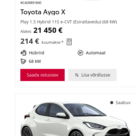
#CA09891840
Toyota Aygo X
Play 1.5 Hybrid 115 e-CVT (Esirattavedu) (68 kW)
21 450 €
Alates
214 €
kuumakse *
Hübriid
Automaat
68 kW
Saada ostusoov
Lisa võrdlusse
Saabuv