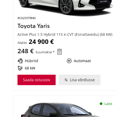
#CA23379840
Toyota Yaris
Active Plus 1.5 Hybrid 115 e-CVT (Esirattavedu) (68 kW)
24 900 €
Alates
248 €
kuumakse *
Hübriid
Automaat
68 kW
Saada ostusoov
Lisa võrdlusse
Laos