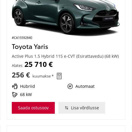
#CA15592840
Toyota Yaris
Active Plus 1.5 Hybrid 115 e-CVT (Esirattavedu) (68 kW)
25 710 €
Alates
256 €
kuumakse *
Hübriid
Automaat
68 kW
Saada ostusoov
Lisa võrdlusse