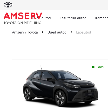
Uued autod
Kasutatud autod
Kampaa
Amserv / Toyota
Uued autod
Laoautod
Laoautod
Laos