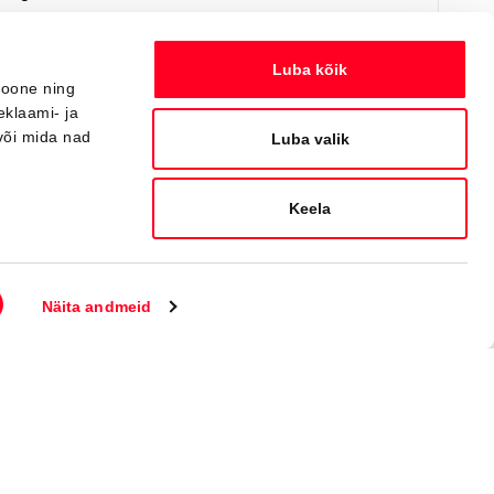
Saada ostusoov
Lisa võrdlusse
Luba kõik
ioone ning
eklaami- ja
või mida nad
Saabuv
Luba valik
Keela
Näita andmeid
#MT36791930
Toyota C-HR
Active Comfort 2.0 Plug-in Hybrid 220 e-CVT (Esirattavedu) (112 kW)
40 000 €
Alates
398 €
kuumakse *