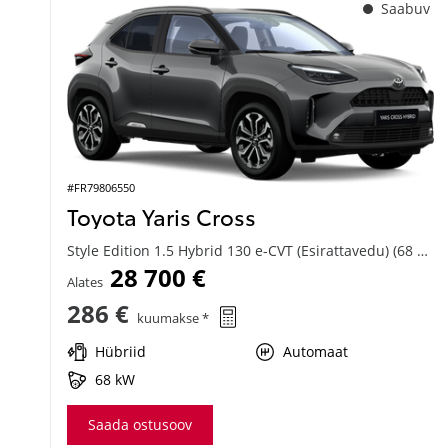
Saabuv
#FR79806550
Toyota Yaris Cross
Style Edition 1.5 Hybrid 130 e-CVT (Esirattavedu) (68 kW)
28 700 €
Alates
286 €
kuumakse *
Hübriid
Automaat
68 kW
Saada ostusoov