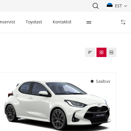
EST
mservist
Toyotast
Kontaktid
Saabuv