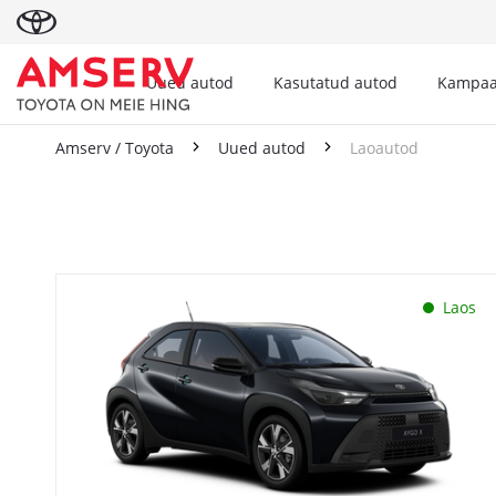
Uued autod
Kasutatud autod
Kampaa
Amserv / Toyota
Uued autod
Laoautod
Laoautod
Laos