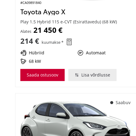
#CA09891840
Toyota Aygo X
Play 1.5 Hybrid 115 e-CVT (Esirattavedu) (68 kW)
21 450 €
Alates
214 €
kuumakse *
Hübriid
Automaat
68 kW
Saada ostusoov
Lisa võrdlusse
Saabuv