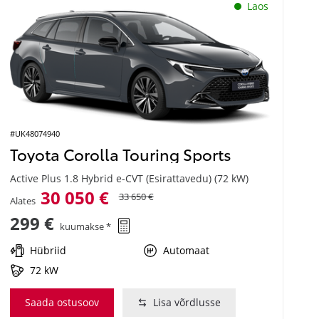
Laos
#UK48074940
Toyota Corolla Touring Sports
Active Plus 1.8 Hybrid e-CVT (Esirattavedu) (72 kW)
30 050 €
33 650 €
Alates
299 €
kuumakse *
Hübriid
Automaat
72 kW
Saada ostusoov
Lisa võrdlusse