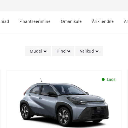
niad
Finantseerimine
Omanikule
Ärikliendile
A
Mudel
Hind
Valikud
Laos