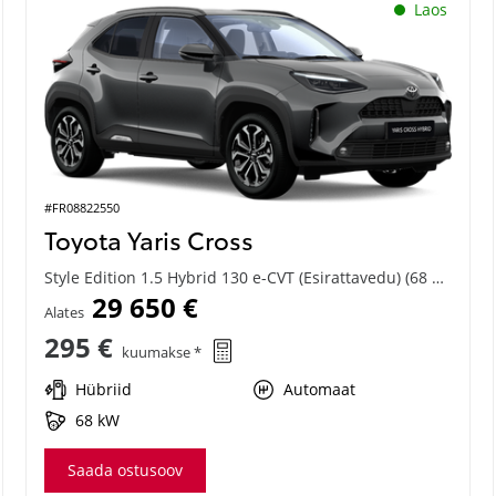
Laos
#FR08822550
Toyota Yaris Cross
Style Edition 1.5 Hybrid 130 e-CVT (Esirattavedu) (68 kW)
29 650 €
Alates
295 €
kuumakse *
Hübriid
Automaat
68 kW
Saada ostusoov