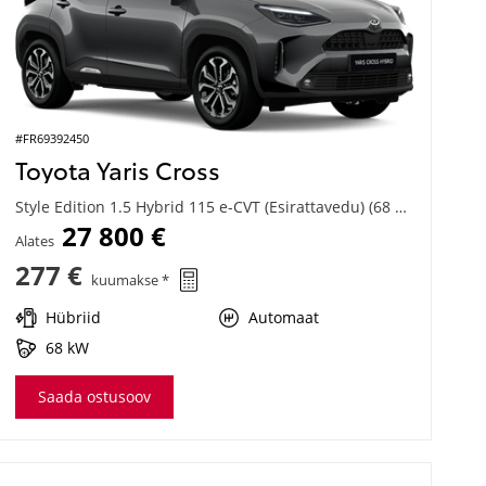
#FR69392450
Toyota Yaris Cross
Style Edition 1.5 Hybrid 115 e-CVT (Esirattavedu) (68 kW)
27 800 €
Alates
277 €
kuumakse *
Hübriid
Automaat
68 kW
Saada ostusoov