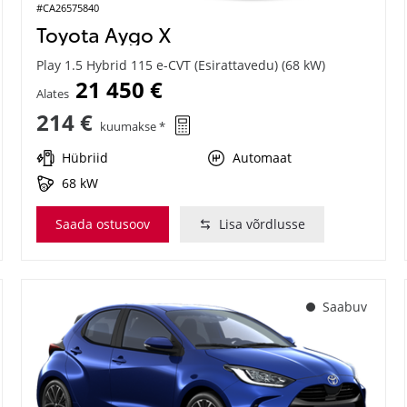
#CA26575840
Toyota Aygo X
Play 1.5 Hybrid 115 e-CVT (Esirattavedu) (68 kW)
21 450 €
Alates
214 €
kuumakse *
Hübriid
Automaat
68 kW
Saada ostusoov
Lisa võrdlusse
Saabuv