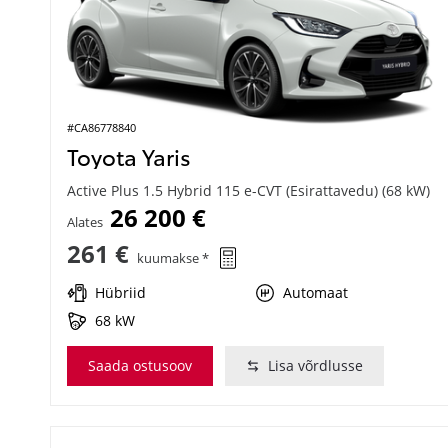
#CA86778840
Toyota Yaris
Active Plus 1.5 Hybrid 115 e-CVT (Esirattavedu) (68 kW)
26 200 €
Alates
261 €
kuumakse *
Hübriid
Automaat
68 kW
Saada ostusoov
Lisa võrdlusse