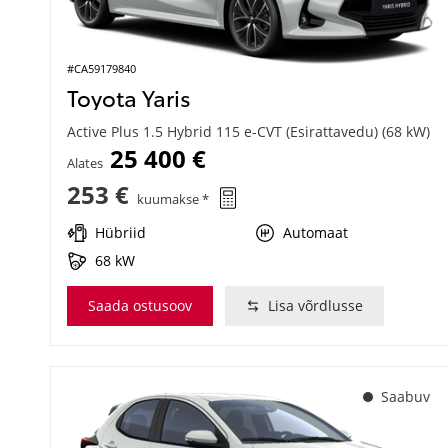
#CA59179840
Toyota Yaris
Active Plus 1.5 Hybrid 115 e-CVT (Esirattavedu) (68 kW)
25 400 €
Alates
253 €
kuumakse *
Hübriid
Automaat
68 kW
Saada ostusoov
Lisa võrdlusse
Saabuv