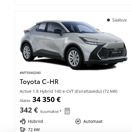
Saabuv
#MT93442040
Toyota C-HR
Active 1.8 Hybrid 140 e-CVT (Esirattavedu) (72 kW)
34 350 €
Alates
342 €
kuumakse *
Hübriid
Automaat
72 kW