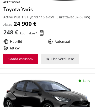
#CA23379840
Toyota Yaris
Active Plus 1.5 Hybrid 115 e-CVT (Esirattavedu) (68 kW)
24 900 €
Alates
248 €
kuumakse *
Hübriid
Automaat
68 kW
Saada ostusoov
Lisa võrdlusse
Laos