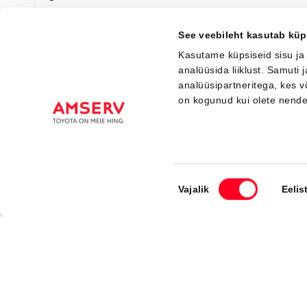
Saada ostusoov
Lisa võrdlusse
See veebileht kasutab küp
Kasutame küpsiseid sisu ja
analüüsida liiklust. Samuti
analüüsipartneritega, kes 
Saabuv
on kogunud kui olete nend
Nõusoleku
Vajalik
Eelis
valik
#MT21955930
Toyota C-HR
Active Comfort 2.0 Plug-in Hybrid 220 e-CVT (Esirattavedu) (112 kW)
40 000 €
Alates
398 €
kuumakse *