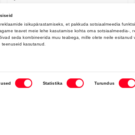
Saada ostusoov
Lisa võrdlusse
siseid
 reklaamide isikupärastamiseks, et pakkuda sotsiaalmeedia funkts
 jagame teavet meie lehe kasutamise kohta oma sotsiaalmeedia-, r
võivad seda kombineerida muu teabega, mille olete neile esitanud 
Saabuv
e teenuseid kasutanud.
tused
Statistika
Turundus
#MT49791930
Toyota C-HR
Active Comfort 2.0 Plug-in Hybrid 220 e-CVT (Esirattavedu) (112 kW)
40 000 €
Alates
398 €
kuumakse *