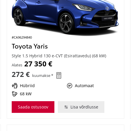
#CA96294840
Toyota Yaris
Style 1.5 Hybrid 130 e-CVT (Esirattavedu) (68 kW)
27 350 €
Alates
272 €
kuumakse *
Hübriid
Automaat
68 kW
Saada ostusoov
Lisa võrdlusse