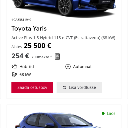
#CA83811940
Toyota Yaris
Active Plus 1.5 Hybrid 115 e-CVT (Esirattavedu) (68 kW)
25 500 €
Alates
254 €
kuumakse *
Hübriid
Automaat
68 kW
Saada ostusoov
Lisa võrdlusse
Laos