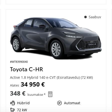
Saabuv
#MT83990040
Toyota C-HR
Active 1.8 Hybrid 140 e-CVT (Esirattavedu) (72 kW)
34 950 €
Alates
348 €
kuumakse *
Hübriid
Automaat
72 kW