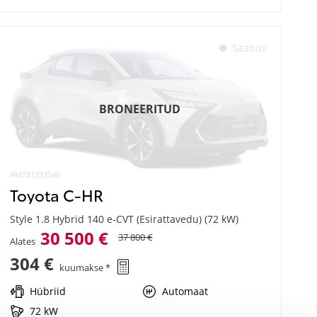
Saabuv
BRONEERITUD
#MT81233040
Toyota C-HR
Style 1.8 Hybrid 140 e-CVT (Esirattavedu) (72 kW)
30 500 €
37 800 €
Alates
304 €
kuumakse *
Hübriid
Automaat
72 kW