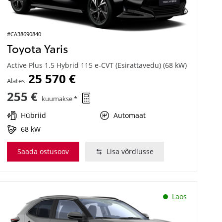
#CA38690840
Toyota Yaris
Active Plus 1.5 Hybrid 115 e-CVT (Esirattavedu) (68 kW)
25 570 €
Alates
255 €
kuumakse *
Hübriid
Automaat
68 kW
Saada ostusoov
Lisa võrdlusse
Laos