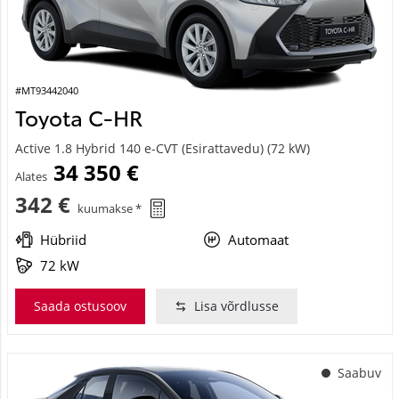
#MT93442040
Toyota C-HR
Active 1.8 Hybrid 140 e-CVT (Esirattavedu) (72 kW)
34 350 €
Alates
342 €
kuumakse *
Hübriid
Automaat
72 kW
Saada ostusoov
Lisa võrdlusse
Saabuv