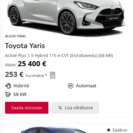
#CA59179840
Toyota Yaris
Active Plus 1.5 Hybrid 115 e-CVT (Esirattavedu) (68 kW)
25 400 €
Alates
253 €
kuumakse *
Hübriid
Automaat
68 kW
Saada ostusoov
Lisa võrdlusse
Saabuv