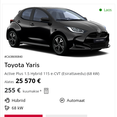
Laos
#CA38690840
Toyota Yaris
Active Plus 1.5 Hybrid 115 e-CVT (Esirattavedu) (68 kW)
25 570 €
Alates
255 €
kuumakse *
Hübriid
Automaat
68 kW