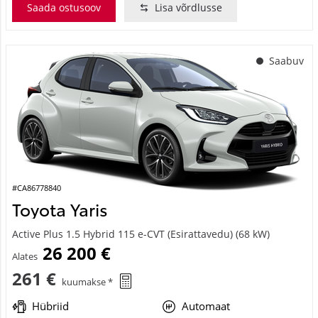
Saada ostusoov
Lisa võrdlusse
Saabuv
#CA86778840
Toyota Yaris
Active Plus 1.5 Hybrid 115 e-CVT (Esirattavedu) (68 kW)
26 200 €
Alates
261 €
kuumakse *
Hübriid
Automaat