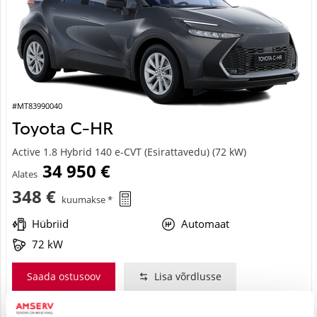
#MT83990040
Toyota C-HR
Active 1.8 Hybrid 140 e-CVT (Esirattavedu) (72 kW)
34 950 €
Alates
348 €
kuumakse *
Hübriid
Automaat
72 kW
Saada ostusoov
Lisa võrdlusse