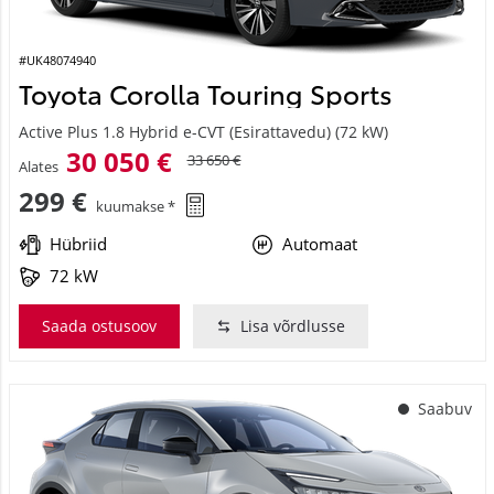
#UK48074940
Toyota Corolla Touring Sports
Active Plus 1.8 Hybrid e-CVT (Esirattavedu) (72 kW)
30 050 €
33 650 €
Alates
299 €
kuumakse *
Hübriid
Automaat
72 kW
Saada ostusoov
Lisa võrdlusse
Saabuv