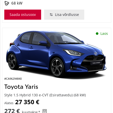
68 kW
Saada ostusoov
Lisa võrdlusse
Laos
#CA96294840
Toyota Yaris
Style 1.5 Hybrid 130 e-CVT (Esirattavedu) (68 kW)
27 350 €
Alates
272 €
kuumakse *