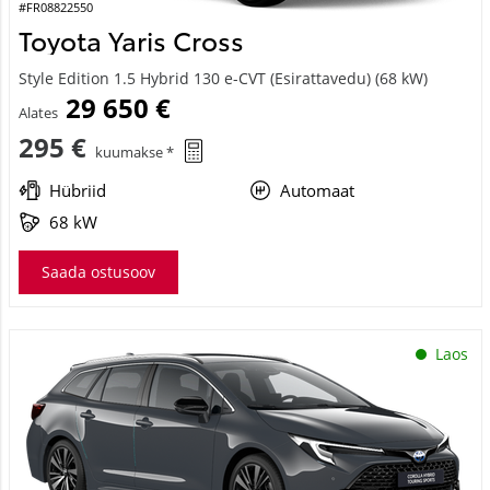
#FR08822550
Toyota Yaris Cross
Style Edition 1.5 Hybrid 130 e-CVT (Esirattavedu) (68 kW)
29 650 €
Alates
295 €
kuumakse *
Hübriid
Automaat
68 kW
Saada ostusoov
Laos