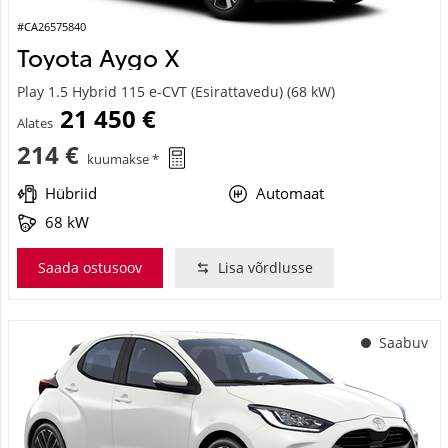
#CA26575840
Toyota Aygo X
Play 1.5 Hybrid 115 e-CVT (Esirattavedu) (68 kW)
21 450 €
Alates
214 €
kuumakse *
Hübriid
Automaat
68 kW
Saada ostusoov
Lisa võrdlusse
Saabuv