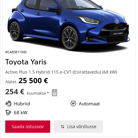
#CA83811940
Toyota Yaris
Active Plus 1.5 Hybrid 115 e-CVT (Esirattavedu) (68 kW)
25 500 €
Alates
254 €
kuumakse *
Hübriid
Automaat
68 kW
Saada ostusoov
Lisa võrdlusse