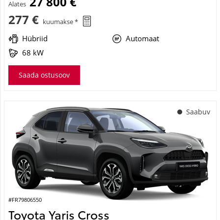
27 800 €
Alates
277 €
kuumakse *
Hübriid
Automaat
68 kW
Saada ostusoov
Saabuv
#FR79806550
Toyota Yaris Cross