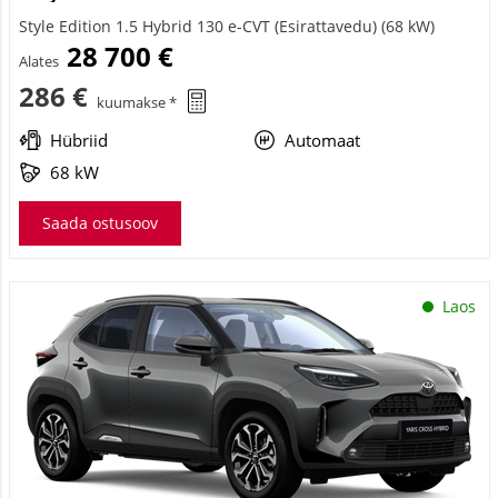
Style Edition 1.5 Hybrid 130 e-CVT (Esirattavedu) (68 kW)
28 700 €
Alates
286 €
kuumakse *
Hübriid
Automaat
68 kW
Saada ostusoov
Laos