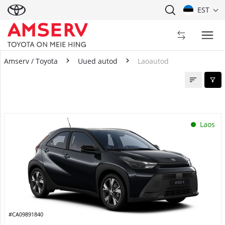
EST
Amserv / Toyota
Uued autod
Laoautod
Laoautod
Laos
#CA09891840