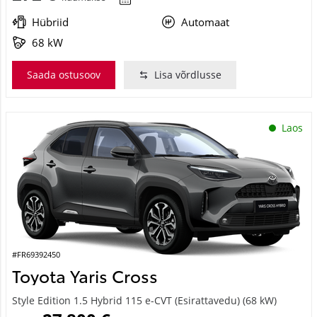
Hübriid
Automaat
68 kW
Saada ostusoov
Lisa võrdlusse
Laos
#FR69392450
Toyota Yaris Cross
Style Edition 1.5 Hybrid 115 e-CVT (Esirattavedu) (68 kW)