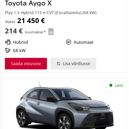
Toyota Aygo X
Play 1.5 Hybrid 115 e-CVT (Esirattavedu) (68 kW)
21 450 €
Alates
214 €
kuumakse *
Hübriid
Automaat
68 kW
Saada ostusoov
Lisa võrdlusse
Laos