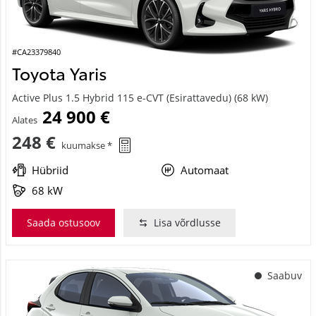
#CA23379840
Toyota Yaris
Active Plus 1.5 Hybrid 115 e-CVT (Esirattavedu) (68 kW)
24 900 €
Alates
248 €
kuumakse *
Hübriid
Automaat
68 kW
Saada ostusoov
Lisa võrdlusse
Saabuv