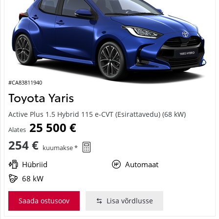
#CA83811940
Toyota Yaris
Active Plus 1.5 Hybrid 115 e-CVT (Esirattavedu) (68 kW)
25 500 €
Alates
254 €
kuumakse *
Hübriid
Automaat
68 kW
Saada ostusoov
Lisa võrdlusse