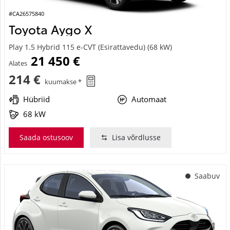
#CA26575840
Toyota Aygo X
Play 1.5 Hybrid 115 e-CVT (Esirattavedu) (68 kW)
21 450 €
Alates
214 €
kuumakse *
Hübriid
Automaat
68 kW
Saada ostusoov
Lisa võrdlusse
Saabuv