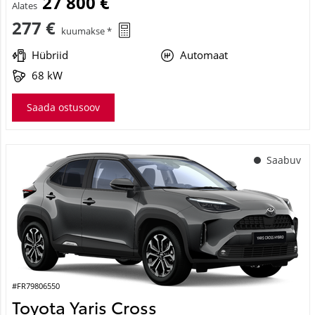
27 800 €
Alates
277 €
kuumakse *
Hübriid
Automaat
68 kW
Saada ostusoov
Saabuv
#FR79806550
Toyota Yaris Cross