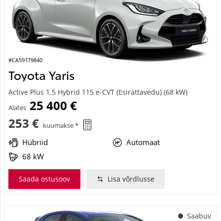
#CA59179840
Toyota Yaris
Active Plus 1.5 Hybrid 115 e-CVT (Esirattavedu) (68 kW)
25 400 €
Alates
253 €
kuumakse *
Hübriid
Automaat
68 kW
Saada ostusoov
Lisa võrdlusse
Saabuv