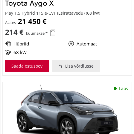
Toyota Aygo X
Play 1.5 Hybrid 115 e-CVT (Esirattavedu) (68 kW)
21 450 €
Alates
214 €
kuumakse *
Hübriid
Automaat
68 kW
Saada ostusoov
Lisa võrdlusse
Laos