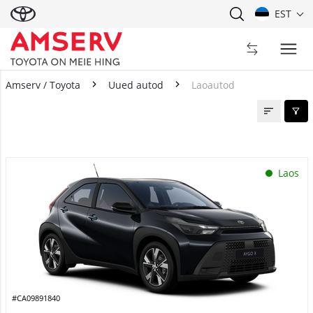
EST
Amserv / Toyota
Uued autod
Laoautod
Laoautod
Laos
#CA09891840