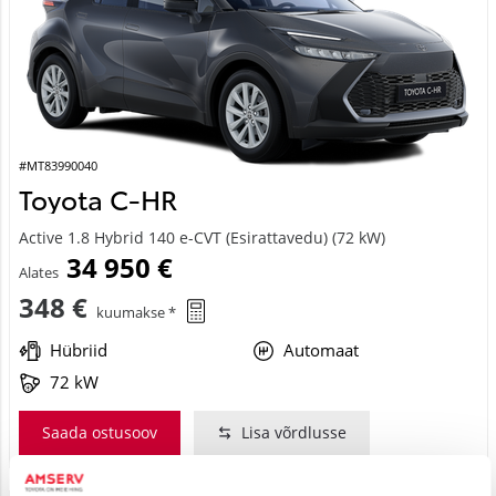
#MT83990040
Toyota C-HR
Active 1.8 Hybrid 140 e-CVT (Esirattavedu) (72 kW)
34 950 €
Alates
348 €
kuumakse *
Hübriid
Automaat
72 kW
Saada ostusoov
Lisa võrdlusse