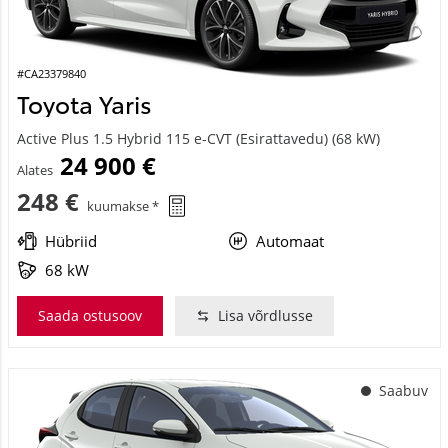
#CA23379840
Toyota Yaris
Active Plus 1.5 Hybrid 115 e-CVT (Esirattavedu) (68 kW)
24 900 €
Alates
248 €
kuumakse *
Hübriid
Automaat
68 kW
Saada ostusoov
Lisa võrdlusse
Saabuv