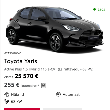
Laos
#CA38690840
Toyota Yaris
Active Plus 1.5 Hybrid 115 e-CVT (Esirattavedu) (68 kW)
25 570 €
Alates
255 €
kuumakse *
Hübriid
Automaat
68 kW