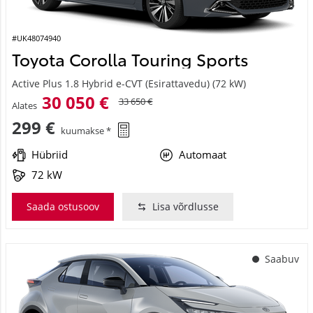
#UK48074940
Toyota Corolla Touring Sports
Active Plus 1.8 Hybrid e-CVT (Esirattavedu) (72 kW)
30 050 €
33 650 €
Alates
299 €
kuumakse *
Hübriid
Automaat
72 kW
Saada ostusoov
Lisa võrdlusse
Saabuv