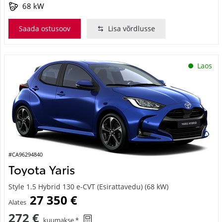
68 kW
Saada ostusoov
Lisa võrdlusse
Laos
#CA96294840
Toyota Yaris
Style 1.5 Hybrid 130 e-CVT (Esirattavedu) (68 kW)
27 350 €
Alates
272 €
kuumakse *