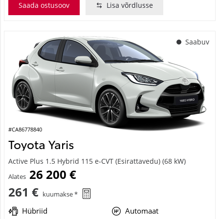
Saada ostusoov
Lisa võrdlusse
Saabuv
#CA86778840
Toyota Yaris
Active Plus 1.5 Hybrid 115 e-CVT (Esirattavedu) (68 kW)
26 200 €
Alates
261 €
kuumakse *
Hübriid
Automaat