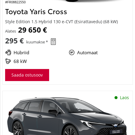
#FR08822550
Toyota Yaris Cross
Style Edition 1.5 Hybrid 130 e-CVT (Esirattavedu) (68 kW)
29 650 €
Alates
295 €
kuumakse *
Hübriid
Automaat
68 kW
Saada ostusoov
Laos