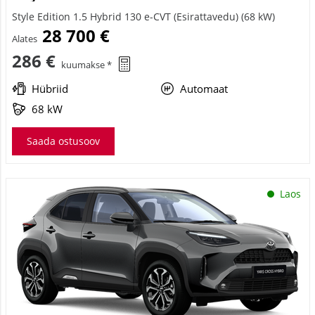
Style Edition 1.5 Hybrid 130 e-CVT (Esirattavedu) (68 kW)
28 700 €
Alates
286 €
kuumakse *
Hübriid
Automaat
68 kW
Saada ostusoov
Laos