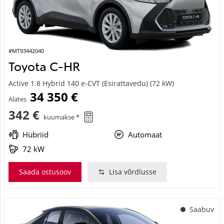
#MT93442040
Toyota C-HR
Active 1.8 Hybrid 140 e-CVT (Esirattavedu) (72 kW)
34 350 €
Alates
342 €
kuumakse *
Hübriid
Automaat
72 kW
Saada ostusoov
Lisa võrdlusse
Saabuv