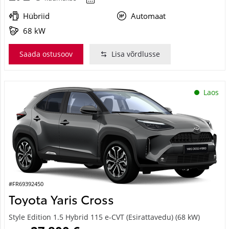
Hübriid
Automaat
68 kW
Saada ostusoov
Lisa võrdlusse
Laos
#FR69392450
Toyota Yaris Cross
Style Edition 1.5 Hybrid 115 e-CVT (Esirattavedu) (68 kW)