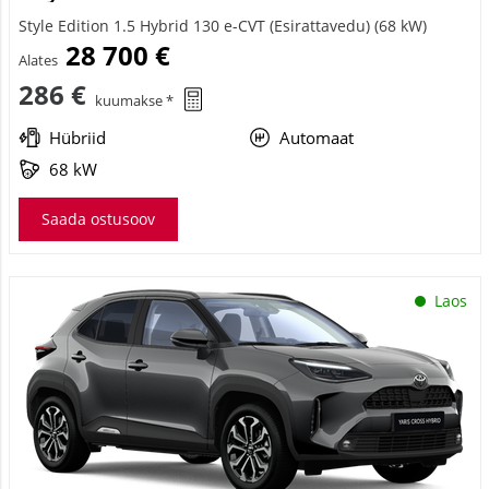
Style Edition 1.5 Hybrid 130 e-CVT (Esirattavedu) (68 kW)
28 700 €
Alates
286 €
kuumakse *
Hübriid
Automaat
68 kW
Saada ostusoov
Laos