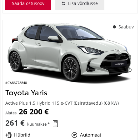
Saada ostusoov
Lisa võrdlusse
Saabuv
#CA86778840
Toyota Yaris
Active Plus 1.5 Hybrid 115 e-CVT (Esirattavedu) (68 kW)
26 200 €
Alates
261 €
kuumakse *
Hübriid
Automaat