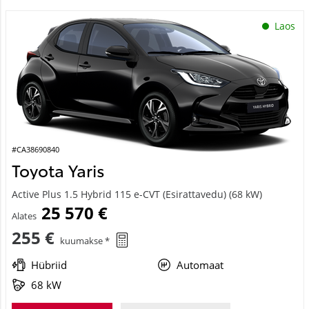
Laos
#CA38690840
Toyota Yaris
Active Plus 1.5 Hybrid 115 e-CVT (Esirattavedu) (68 kW)
25 570 €
Alates
255 €
kuumakse *
Hübriid
Automaat
68 kW