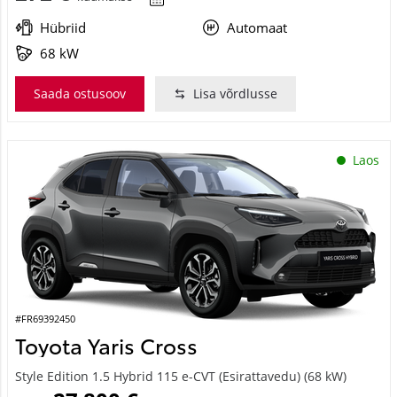
Hübriid
Automaat
68 kW
Saada ostusoov
Lisa võrdlusse
Laos
#FR69392450
Toyota Yaris Cross
Style Edition 1.5 Hybrid 115 e-CVT (Esirattavedu) (68 kW)