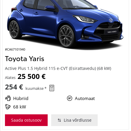
#CA67101940
Toyota Yaris
Active Plus 1.5 Hybrid 115 e-CVT (Esirattavedu) (68 kW)
25 500 €
Alates
254 €
kuumakse *
Hübriid
Automaat
68 kW
Saada ostusoov
Lisa võrdlusse