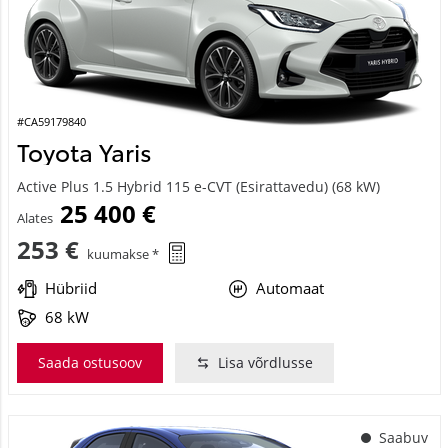
#CA59179840
Toyota Yaris
Active Plus 1.5 Hybrid 115 e-CVT (Esirattavedu) (68 kW)
25 400 €
Alates
253 €
kuumakse *
Hübriid
Automaat
68 kW
Saada ostusoov
Lisa võrdlusse
Saabuv