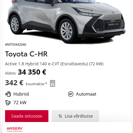
#MT93442040
Toyota C-HR
Active 1.8 Hybrid 140 e-CVT (Esirattavedu) (72 kW)
34 350 €
Alates
342 €
kuumakse *
Hübriid
Automaat
72 kW
Saada ostusoov
Lisa võrdlusse