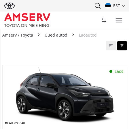
EST
Amserv / Toyota
Uued autod
Laoautod
Laoautod
Laos
#CA09891840