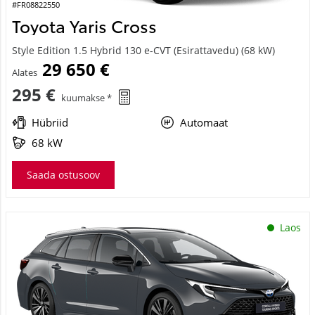
#FR08822550
Toyota Yaris Cross
Style Edition 1.5 Hybrid 130 e-CVT (Esirattavedu) (68 kW)
29 650 €
Alates
295 €
kuumakse *
Hübriid
Automaat
68 kW
Saada ostusoov
Laos