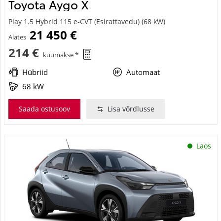
Toyota Aygo X
Play 1.5 Hybrid 115 e-CVT (Esirattavedu) (68 kW)
21 450 €
Alates
214 €
kuumakse *
Hübriid
Automaat
68 kW
Saada ostusoov
Lisa võrdlusse
Laos