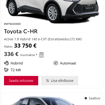
#MT96343040
Toyota C-HR
Active 1.8 Hybrid 140 e-CVT (Esirattavedu) (72 kW)
33 750 €
Alates
336 €
kuumakse *
Hübriid
Automaat
72 kW
Saada ostusoov
Lisa võrdlusse
Saabuv