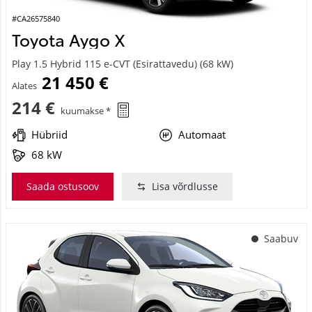
#CA26575840
Toyota Aygo X
Play 1.5 Hybrid 115 e-CVT (Esirattavedu) (68 kW)
21 450 €
Alates
214 €
kuumakse *
Hübriid
Automaat
68 kW
Saada ostusoov
Lisa võrdlusse
Saabuv