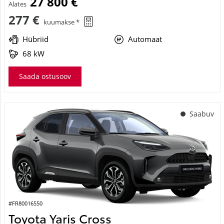
27 800 €
Alates
277 €
kuumakse *
Hübriid
Automaat
68 kW
Saada ostusoov
Saabuv
#FR80016550
Toyota Yaris Cross