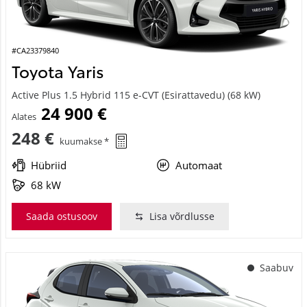
#CA23379840
Toyota Yaris
Active Plus 1.5 Hybrid 115 e-CVT (Esirattavedu) (68 kW)
24 900 €
Alates
248 €
kuumakse *
Hübriid
Automaat
68 kW
Saada ostusoov
Lisa võrdlusse
Saabuv