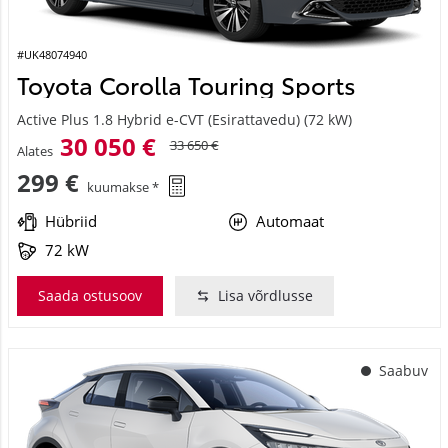
#UK48074940
Toyota Corolla Touring Sports
Active Plus 1.8 Hybrid e-CVT (Esirattavedu) (72 kW)
30 050 €
33 650 €
Alates
299 €
kuumakse *
Hübriid
Automaat
72 kW
Saada ostusoov
Lisa võrdlusse
Saabuv