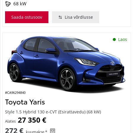
68 kW
Saada ostusoov
Lisa võrdlusse
Laos
#CA96294840
Toyota Yaris
Style 1.5 Hybrid 130 e-CVT (Esirattavedu) (68 kW)
27 350 €
Alates
272 €
kuumakse *