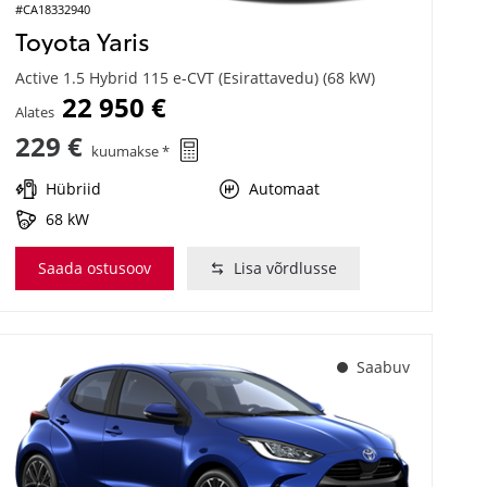
#CA18332940
Toyota Yaris
Active 1.5 Hybrid 115 e-CVT (Esirattavedu) (68 kW)
22 950 €
Alates
229 €
kuumakse *
Hübriid
Automaat
68 kW
Saada ostusoov
Lisa võrdlusse
Saabuv