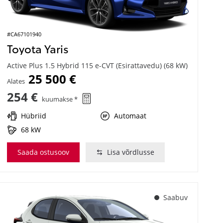
#CA67101940
Toyota Yaris
Active Plus 1.5 Hybrid 115 e-CVT (Esirattavedu) (68 kW)
25 500 €
Alates
254 €
kuumakse *
Hübriid
Automaat
68 kW
Saada ostusoov
Lisa võrdlusse
Saabuv