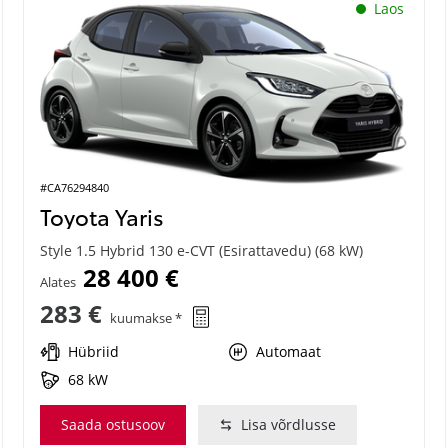
Laos
#CA76294840
Toyota Yaris
Style 1.5 Hybrid 130 e-CVT (Esirattavedu) (68 kW)
28 400 €
Alates
283 €
kuumakse *
Hübriid
Automaat
68 kW
Saada ostusoov
Lisa võrdlusse