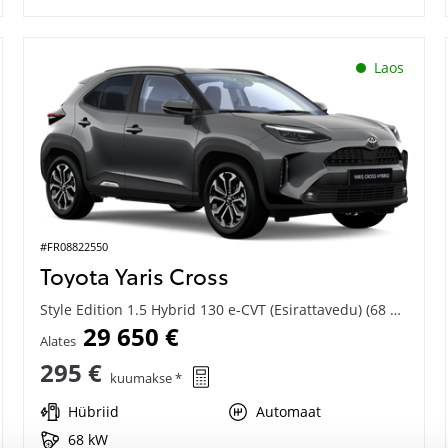
Laos
#FR08822550
Toyota Yaris Cross
Style Edition 1.5 Hybrid 130 e-CVT (Esirattavedu) (68 kW)
29 650 €
Alates
295 €
kuumakse *
Hübriid
Automaat
68 kW