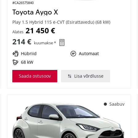
#CA26575840
Toyota Aygo X
Play 1.5 Hybrid 115 e-CVT (Esirattavedu) (68 kW)
21 450 €
Alates
214 €
kuumakse *
Hübriid
Automaat
68 kW
Saada ostusoov
Lisa võrdlusse
Saabuv