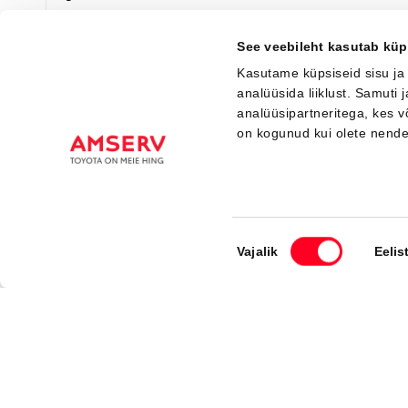
Saada ostusoov
See veebileht kasutab küp
Kasutame küpsiseid sisu ja
analüüsida liiklust. Samuti
analüüsipartneritega, kes 
Saabuv
on kogunud kui olete nend
Nõusoleku
Vajalik
Eelis
valik
#MT96343040
Toyota C-HR
Active 1.8 Hybrid 140 e-CVT (Esirattavedu) (72 kW)
33 750 €
Alates
336 €
kuumakse *