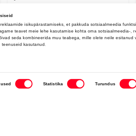
Saada ostusoov
siseid
 reklaamide isikupärastamiseks, et pakkuda sotsiaalmeedia funkts
 jagame teavet meie lehe kasutamise kohta oma sotsiaalmeedia-, r
võivad seda kombineerida muu teabega, mille olete neile esitanud 
Saabuv
e teenuseid kasutanud.
tused
Statistika
Turundus
#MT93442040
Toyota C-HR
Active 1.8 Hybrid 140 e-CVT (Esirattavedu) (72 kW)
34 350 €
Alates
342 €
kuumakse *