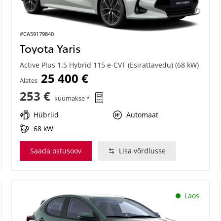
#CA59179840
Toyota Yaris
Active Plus 1.5 Hybrid 115 e-CVT (Esirattavedu) (68 kW)
25 400 €
Alates
253 €
kuumakse *
Hübriid
Automaat
68 kW
Saada ostusoov
Lisa võrdlusse
Laos