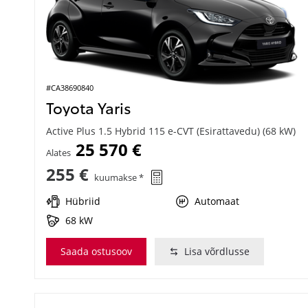
#CA38690840
Toyota Yaris
Active Plus 1.5 Hybrid 115 e-CVT (Esirattavedu) (68 kW)
25 570 €
Alates
255 €
kuumakse *
Hübriid
Automaat
68 kW
Saada ostusoov
Lisa võrdlusse