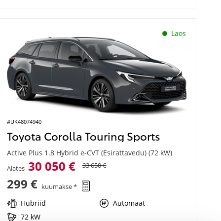
Laos
#UK48074940
Toyota Corolla Touring Sports
Active Plus 1.8 Hybrid e-CVT (Esirattavedu) (72 kW)
30 050 €
33 650 €
Alates
299 €
kuumakse *
Hübriid
Automaat
72 kW