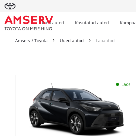
Uued autod
Kasutatud autod
Kampaa
Amserv / Toyota
Uued autod
Laoautod
Laoautod
Laos