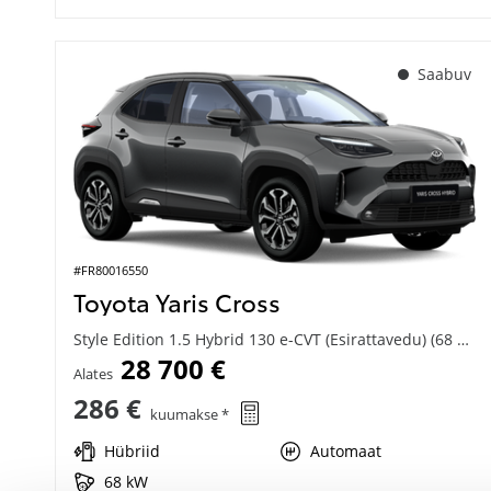
Saabuv
#FR80016550
Toyota Yaris Cross
Style Edition 1.5 Hybrid 130 e-CVT (Esirattavedu) (68 kW)
28 700 €
Alates
286 €
kuumakse *
Hübriid
Automaat
68 kW