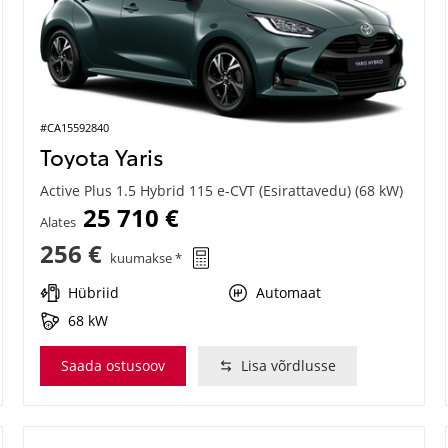
#CA15592840
Toyota Yaris
Active Plus 1.5 Hybrid 115 e-CVT (Esirattavedu) (68 kW)
25 710 €
Alates
256 €
kuumakse *
Hübriid
Automaat
68 kW
Saada ostusoov
Lisa võrdlusse