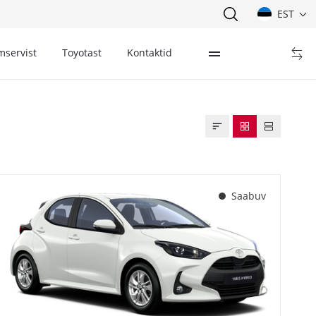
EST
mservist
Toyotast
Kontaktid
Saabuv