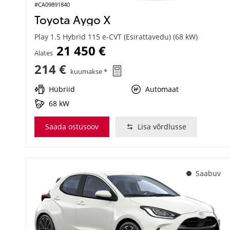
#CA09891840
Toyota Aygo X
Play 1.5 Hybrid 115 e-CVT (Esirattavedu) (68 kW)
21 450 €
Alates
214 €
kuumakse *
Hübriid
Automaat
68 kW
Saada ostusoov
Lisa võrdlusse
Saabuv