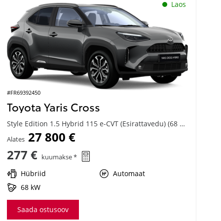
Laos
#FR69392450
Toyota Yaris Cross
Style Edition 1.5 Hybrid 115 e-CVT (Esirattavedu) (68 kW)
27 800 €
Alates
277 €
kuumakse *
Hübriid
Automaat
68 kW
Saada ostusoov