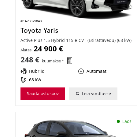
#CA23379840
Toyota Yaris
Active Plus 1.5 Hybrid 115 e-CVT (Esirattavedu) (68 kW)
24 900 €
Alates
248 €
kuumakse *
Hübriid
Automaat
68 kW
Saada ostusoov
Lisa võrdlusse
Laos