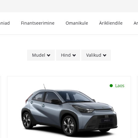
niad
Finantseerimine
Omanikule
Ärikliendile
A
Mudel
Hind
Valikud
Laos