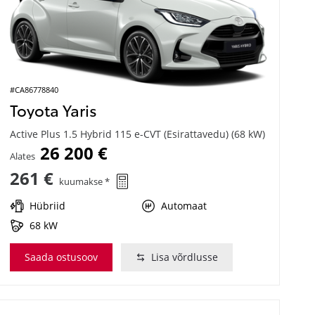
#CA86778840
Toyota Yaris
Active Plus 1.5 Hybrid 115 e-CVT (Esirattavedu) (68 kW)
26 200 €
Alates
261 €
kuumakse *
Hübriid
Automaat
68 kW
Saada ostusoov
Lisa võrdlusse