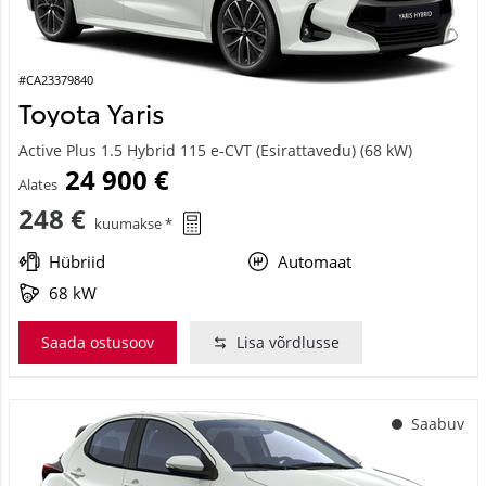
#CA23379840
Toyota Yaris
Active Plus 1.5 Hybrid 115 e-CVT (Esirattavedu) (68 kW)
24 900 €
Alates
248 €
kuumakse *
Hübriid
Automaat
68 kW
Saada ostusoov
Lisa võrdlusse
Saabuv