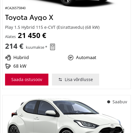
#CA26575840
Toyota Aygo X
Play 1.5 Hybrid 115 e-CVT (Esirattavedu) (68 kW)
21 450 €
Alates
214 €
kuumakse *
Hübriid
Automaat
68 kW
Saada ostusoov
Lisa võrdlusse
Saabuv