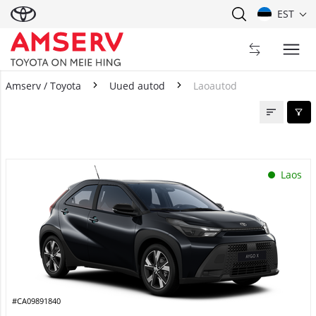
EST
Amserv / Toyota
Uued autod
Laoautod
Laoautod
Laos
#CA09891840