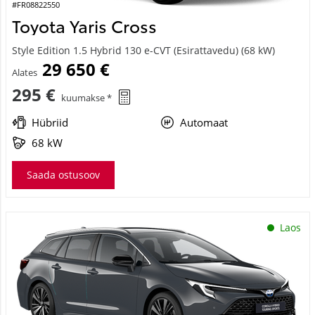
#FR08822550
Toyota Yaris Cross
Style Edition 1.5 Hybrid 130 e-CVT (Esirattavedu) (68 kW)
29 650 €
Alates
295 €
kuumakse *
Hübriid
Automaat
68 kW
Saada ostusoov
Laos