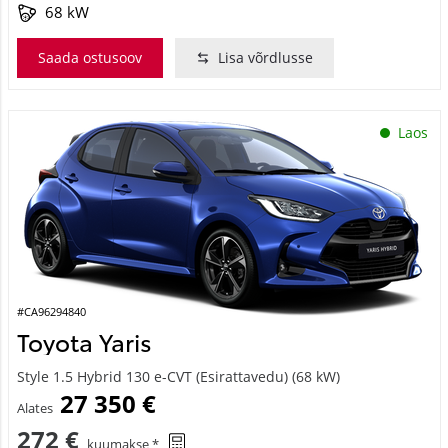
68 kW
Saada ostusoov
Lisa võrdlusse
Laos
#CA96294840
Toyota Yaris
Style 1.5 Hybrid 130 e-CVT (Esirattavedu) (68 kW)
27 350 €
Alates
272 €
kuumakse *