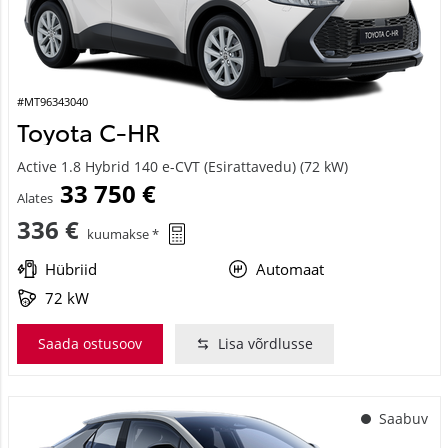
#MT96343040
Toyota C-HR
Active 1.8 Hybrid 140 e-CVT (Esirattavedu) (72 kW)
33 750 €
Alates
336 €
kuumakse *
Hübriid
Automaat
72 kW
Saada ostusoov
Lisa võrdlusse
Saabuv