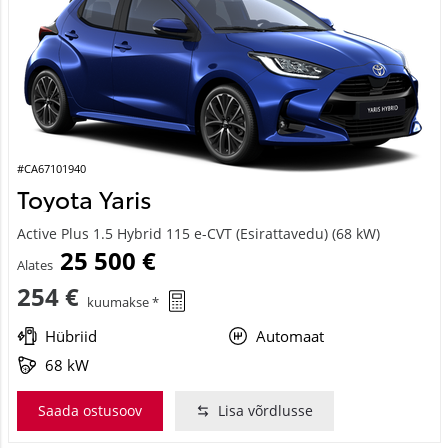
#CA67101940
Toyota Yaris
Active Plus 1.5 Hybrid 115 e-CVT (Esirattavedu) (68 kW)
25 500 €
Alates
254 €
kuumakse *
Hübriid
Automaat
68 kW
Saada ostusoov
Lisa võrdlusse