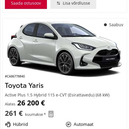
Saada ostusoov
Lisa võrdlusse
Saabuv
#CA86778840
Toyota Yaris
Active Plus 1.5 Hybrid 115 e-CVT (Esirattavedu) (68 kW)
26 200 €
Alates
261 €
kuumakse *
Hübriid
Automaat