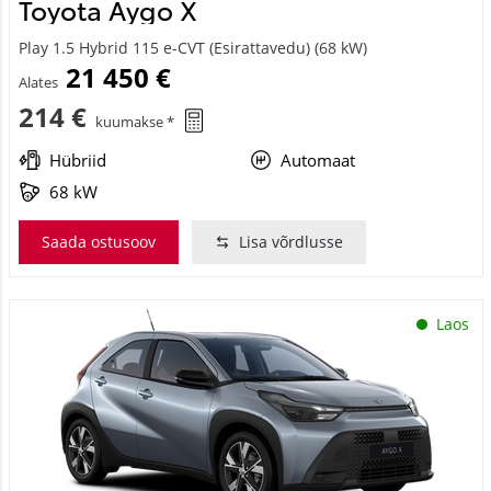
Toyota Aygo X
Play 1.5 Hybrid 115 e-CVT (Esirattavedu) (68 kW)
21 450 €
Alates
214 €
kuumakse *
Hübriid
Automaat
68 kW
Saada ostusoov
Lisa võrdlusse
Laos