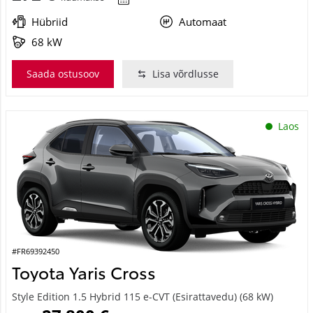
Hübriid
Automaat
68 kW
Saada ostusoov
Lisa võrdlusse
Laos
#FR69392450
Toyota Yaris Cross
Style Edition 1.5 Hybrid 115 e-CVT (Esirattavedu) (68 kW)