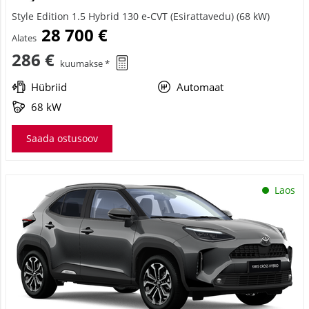
Style Edition 1.5 Hybrid 130 e-CVT (Esirattavedu) (68 kW)
28 700 €
Alates
286 €
kuumakse *
Hübriid
Automaat
68 kW
Saada ostusoov
Laos