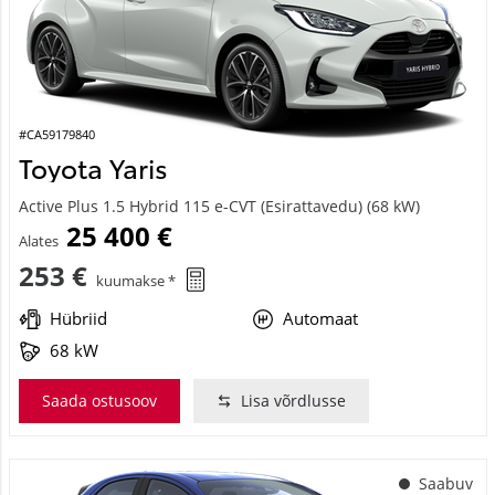
#CA59179840
Toyota Yaris
Active Plus 1.5 Hybrid 115 e-CVT (Esirattavedu) (68 kW)
25 400 €
Alates
253 €
kuumakse *
Hübriid
Automaat
68 kW
Saada ostusoov
Lisa võrdlusse
Saabuv