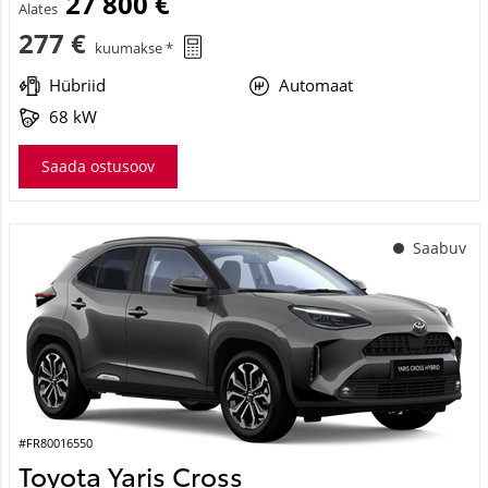
27 800 €
Alates
277 €
kuumakse *
Hübriid
Automaat
68 kW
Saada ostusoov
Saabuv
#FR80016550
Toyota Yaris Cross