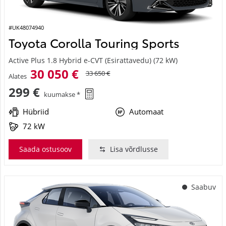
#UK48074940
Toyota Corolla Touring Sports
Active Plus 1.8 Hybrid e-CVT (Esirattavedu) (72 kW)
30 050 €
33 650 €
Alates
299 €
kuumakse *
Hübriid
Automaat
72 kW
Saada ostusoov
Lisa võrdlusse
Saabuv