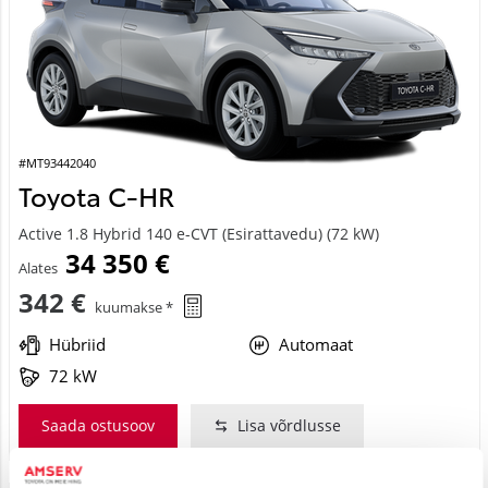
#MT93442040
Toyota C-HR
Active 1.8 Hybrid 140 e-CVT (Esirattavedu) (72 kW)
34 350 €
Alates
342 €
kuumakse *
Hübriid
Automaat
72 kW
Saada ostusoov
Lisa võrdlusse