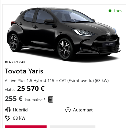
Laos
#CA38690840
Toyota Yaris
Active Plus 1.5 Hybrid 115 e-CVT (Esirattavedu) (68 kW)
25 570 €
Alates
255 €
kuumakse *
Hübriid
Automaat
68 kW