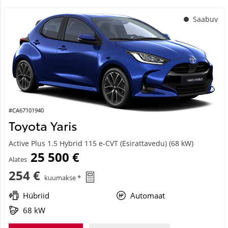
Saabuv
#CA67101940
Toyota Yaris
Active Plus 1.5 Hybrid 115 e-CVT (Esirattavedu) (68 kW)
25 500 €
Alates
254 €
kuumakse *
Hübriid
Automaat
68 kW