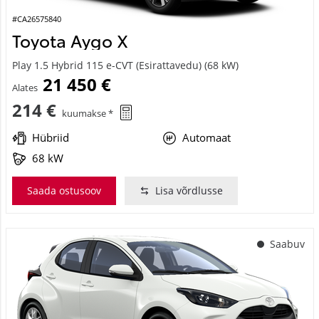
#CA26575840
Toyota Aygo X
Play 1.5 Hybrid 115 e-CVT (Esirattavedu) (68 kW)
21 450 €
Alates
214 €
kuumakse *
Hübriid
Automaat
68 kW
Saada ostusoov
Lisa võrdlusse
Saabuv