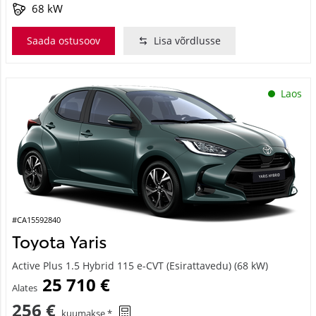
68 kW
Saada ostusoov
Lisa võrdlusse
Laos
#CA15592840
Toyota Yaris
Active Plus 1.5 Hybrid 115 e-CVT (Esirattavedu) (68 kW)
25 710 €
Alates
256 €
kuumakse *