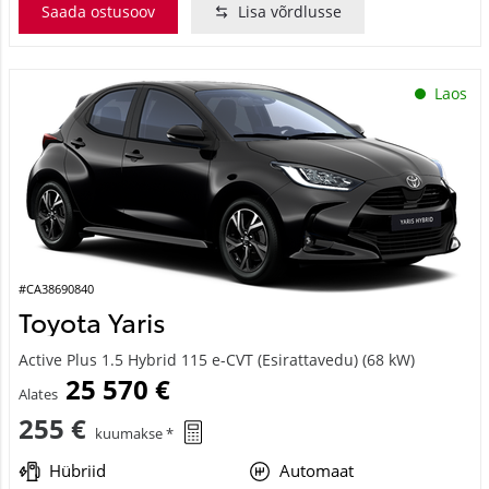
Saada ostusoov
Lisa võrdlusse
Laos
#CA38690840
Toyota Yaris
Active Plus 1.5 Hybrid 115 e-CVT (Esirattavedu) (68 kW)
25 570 €
Alates
255 €
kuumakse *
Hübriid
Automaat