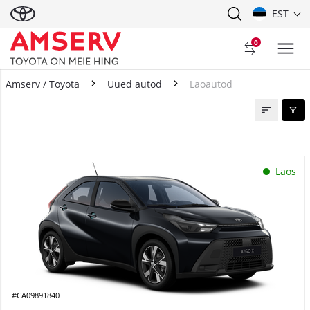
EST
0
Amserv / Toyota
Uued autod
Laoautod
Laoautod
Laos
#CA09891840