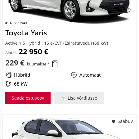
#CA18332940
Toyota Yaris
Active 1.5 Hybrid 115 e-CVT (Esirattavedu) (68 kW)
22 950 €
Alates
229 €
kuumakse *
Hübriid
Automaat
68 kW
Saada ostusoov
Lisa võrdlusse
Saabuv