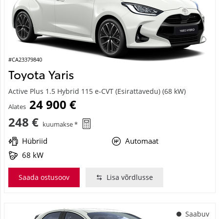
#CA23379840
Toyota Yaris
Active Plus 1.5 Hybrid 115 e-CVT (Esirattavedu) (68 kW)
24 900 €
Alates
248 €
kuumakse *
Hübriid
Automaat
68 kW
Saada ostusoov
Lisa võrdlusse
Saabuv