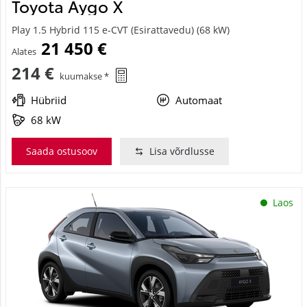
Toyota Aygo X
Play 1.5 Hybrid 115 e-CVT (Esirattavedu) (68 kW)
21 450 €
Alates
214 €
kuumakse *
Hübriid
Automaat
68 kW
Saada ostusoov
Lisa võrdlusse
Laos