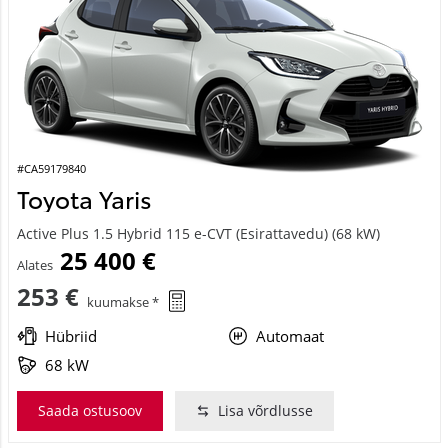
#CA59179840
Toyota Yaris
Active Plus 1.5 Hybrid 115 e-CVT (Esirattavedu) (68 kW)
25 400 €
Alates
253 €
kuumakse *
Hübriid
Automaat
68 kW
Saada ostusoov
Lisa võrdlusse