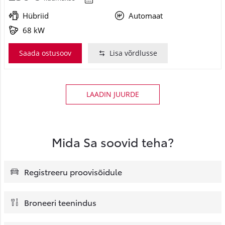
Hübriid
Automaat
68 kW
Saada ostusoov
Lisa võrdlusse
LAADIN JUURDE
Mida Sa soovid teha?
Registreeru proovisõidule
Broneeri teenindus