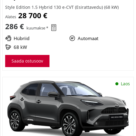
Style Edition 1.5 Hybrid 130 e-CVT (Esirattavedu) (68 kW)
28 700 €
Alates
286 €
kuumakse *
Hübriid
Automaat
68 kW
Saada ostusoov
Laos