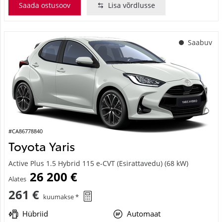
Saada ostusoov
Lisa võrdlusse
Saabuv
#CA86778840
Toyota Yaris
Active Plus 1.5 Hybrid 115 e-CVT (Esirattavedu) (68 kW)
26 200 €
Alates
261 €
kuumakse *
Hübriid
Automaat