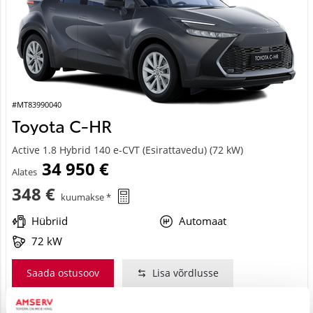
#MT83990040
Toyota C-HR
Active 1.8 Hybrid 140 e-CVT (Esirattavedu) (72 kW)
34 950 €
Alates
348 €
kuumakse *
Hübriid
Automaat
72 kW
Saada ostusoov
Lisa võrdlusse