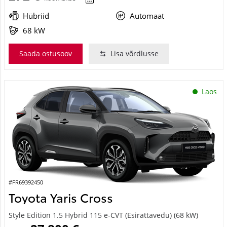
Hübriid
Automaat
68 kW
Saada ostusoov
Lisa võrdlusse
Laos
#FR69392450
Toyota Yaris Cross
Style Edition 1.5 Hybrid 115 e-CVT (Esirattavedu) (68 kW)