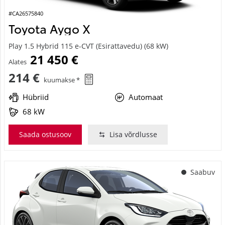
#CA26575840
Toyota Aygo X
Play 1.5 Hybrid 115 e-CVT (Esirattavedu) (68 kW)
21 450 €
Alates
214 €
kuumakse *
Hübriid
Automaat
68 kW
Saada ostusoov
Lisa võrdlusse
Saabuv