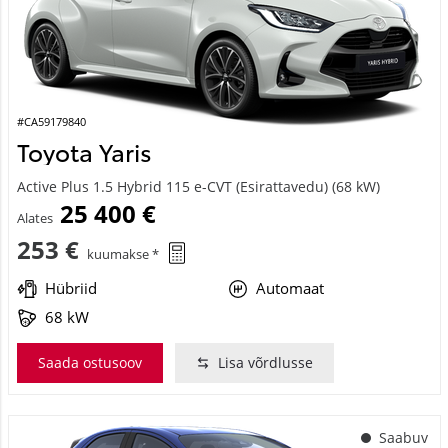
#CA59179840
Toyota Yaris
Active Plus 1.5 Hybrid 115 e-CVT (Esirattavedu) (68 kW)
25 400 €
Alates
253 €
kuumakse *
Hübriid
Automaat
68 kW
Saada ostusoov
Lisa võrdlusse
Saabuv