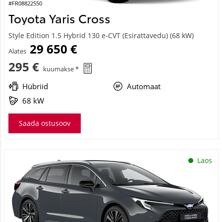
#FR08822550
Toyota Yaris Cross
Style Edition 1.5 Hybrid 130 e-CVT (Esirattavedu) (68 kW)
29 650 €
Alates
295 €
kuumakse *
Hübriid
Automaat
68 kW
Saada ostusoov
Laos