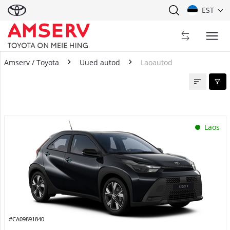
EST
Amserv / Toyota
Uued autod
Laoautod
Laoautod
Laos
#CA09891840