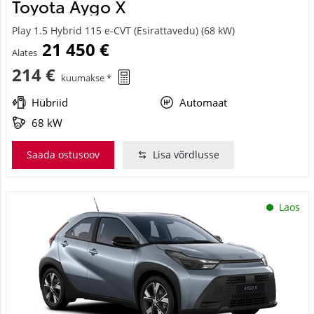
Toyota Aygo X
Play 1.5 Hybrid 115 e-CVT (Esirattavedu) (68 kW)
21 450 €
Alates
214 €
kuumakse *
Hübriid
Automaat
68 kW
Saada ostusoov
Lisa võrdlusse
Laos