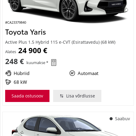
#CA23379840
Toyota Yaris
Active Plus 1.5 Hybrid 115 e-CVT (Esirattavedu) (68 kW)
24 900 €
Alates
248 €
kuumakse *
Hübriid
Automaat
68 kW
Saada ostusoov
Lisa võrdlusse
Saabuv