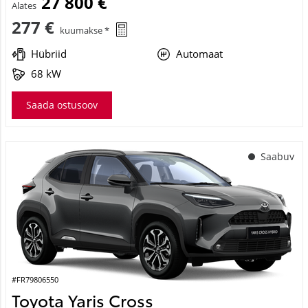
27 800 €
Alates
277 €
kuumakse *
Hübriid
Automaat
68 kW
Saada ostusoov
Saabuv
#FR79806550
Toyota Yaris Cross