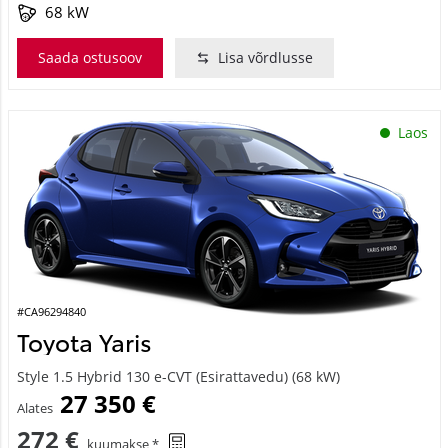
68 kW
Saada ostusoov
Lisa võrdlusse
Laos
#CA96294840
Toyota Yaris
Style 1.5 Hybrid 130 e-CVT (Esirattavedu) (68 kW)
27 350 €
Alates
272 €
kuumakse *