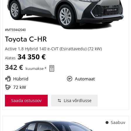
#MT93442040
Toyota C-HR
Active 1.8 Hybrid 140 e-CVT (Esirattavedu) (72 kW)
34 350 €
Alates
342 €
kuumakse *
Hübriid
Automaat
72 kW
Saada ostusoov
Lisa võrdlusse
Saabuv