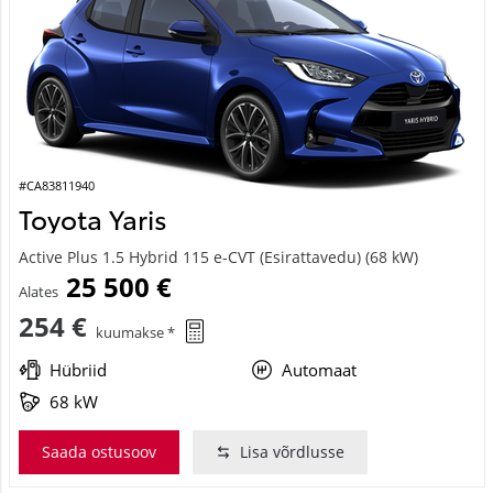
#CA83811940
Toyota Yaris
Active Plus 1.5 Hybrid 115 e-CVT (Esirattavedu) (68 kW)
25 500 €
Alates
254 €
kuumakse *
Hübriid
Automaat
68 kW
Saada ostusoov
Lisa võrdlusse