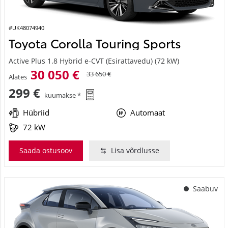
#UK48074940
Toyota Corolla Touring Sports
Active Plus 1.8 Hybrid e-CVT (Esirattavedu) (72 kW)
30 050 €
33 650 €
Alates
299 €
kuumakse *
Hübriid
Automaat
72 kW
Saada ostusoov
Lisa võrdlusse
Saabuv