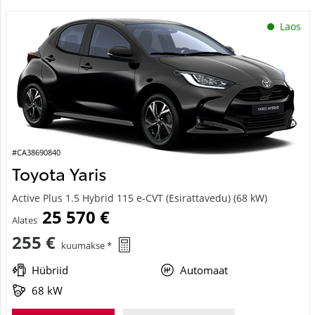
Laos
#CA38690840
Toyota Yaris
Active Plus 1.5 Hybrid 115 e-CVT (Esirattavedu) (68 kW)
25 570 €
Alates
255 €
kuumakse *
Hübriid
Automaat
68 kW