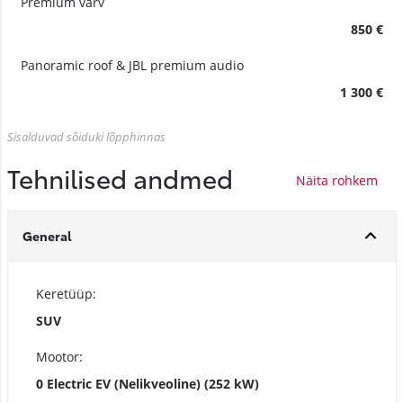
Premium värv
850 €
Panoramic roof & JBL premium audio
1 300 €
Sisalduvad sõiduki lõpphinnas
Tehnilised andmed
General
Keretüüp:
SUV
Mootor:
0 Electric EV (Nelikveoline) (252 kW)