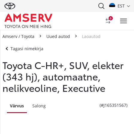
EST
0
Amserv / Toyota
Uued autod
Laoautod
Tagasi nimekirja
Toyota C-HR+, SUV, elekter
(343 hj), automaatne,
nelikveoline, Executive
(#J165351567)
Värvus
Salong