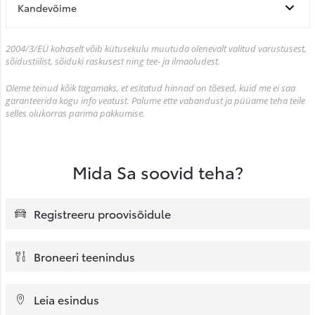
Kandevõime
2004/3/EÜ kohaselt võib kütusekulu muutuda olenevalt valitud varustusest,
sõidustiilist, sõiduki raskusest ning tee- ja ilmaoludest.
Oleme teinud kõik tagamaks, et esitatud hinnad on tõesed, kuid me ei saa
garanteerida kogu info veatust. Palume ette vabandust ja püüame teha teile
selles olukorras parima pakkumise.
Mida Sa soovid teha?
Registreeru proovisõidule
Broneeri teenindus
Leia esindus