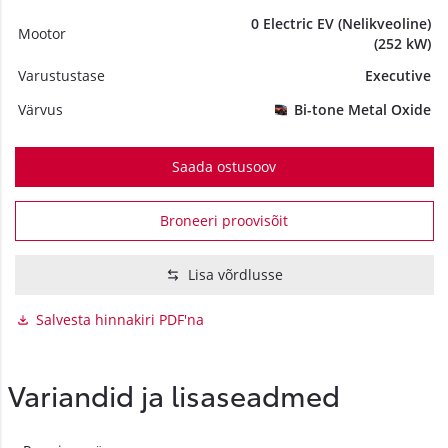
0 Electric EV (Nelikveoline)
Mootor
(252 kW)
Varustustase
Executive
Värvus
Bi-tone Metal Oxide
Saada ostusoov
Broneeri proovisõit
Lisa võrdlusse
Salvesta hinnakiri PDF'na
Variandid ja lisaseadmed