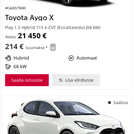
#CA26575840
Toyota Aygo X
Play 1.5 Hybrid 115 e-CVT (Esirattavedu) (68 kW)
21 450 €
Alates
214 €
kuumakse *
Hübriid
Automaat
68 kW
Saada ostusoov
Lisa võrdlusse
Saabuv