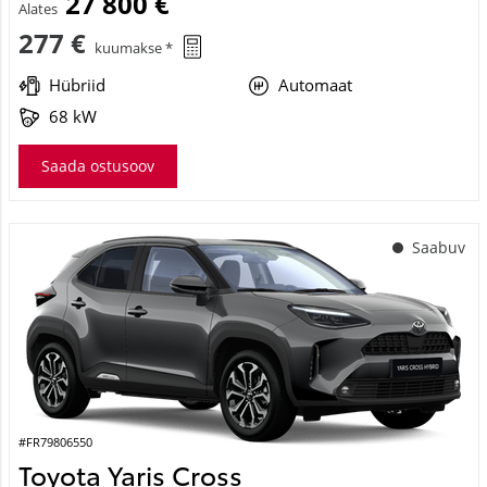
27 800 €
Alates
277 €
kuumakse *
Hübriid
Automaat
68 kW
Saada ostusoov
Saabuv
#FR79806550
Toyota Yaris Cross