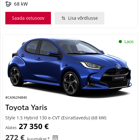
68 kW
Saada ostusoov
Lisa võrdlusse
Laos
#CA96294840
Toyota Yaris
Style 1.5 Hybrid 130 e-CVT (Esirattavedu) (68 kW)
27 350 €
Alates
272 €
kuumakse *