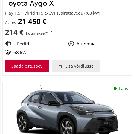
Toyota Aygo X
Play 1.5 Hybrid 115 e-CVT (Esirattavedu) (68 kW)
21 450 €
Alates
214 €
kuumakse *
Hübriid
Automaat
68 kW
Saada ostusoov
Lisa võrdlusse
Laos