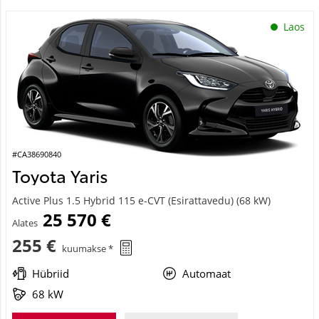
Laos
#CA38690840
Toyota Yaris
Active Plus 1.5 Hybrid 115 e-CVT (Esirattavedu) (68 kW)
25 570 €
Alates
255 €
kuumakse *
Hübriid
Automaat
68 kW