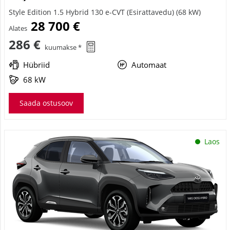
Style Edition 1.5 Hybrid 130 e-CVT (Esirattavedu) (68 kW)
28 700 €
Alates
286 €
kuumakse *
Hübriid
Automaat
68 kW
Saada ostusoov
Laos