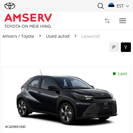
EST
Amserv / Toyota
Uued autod
Laoautod
Laoautod
Laos
#CA09891840