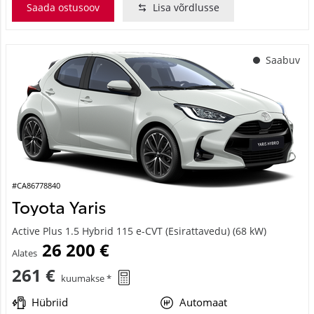
Saada ostusoov
Lisa võrdlusse
Saabuv
#CA86778840
Toyota Yaris
Active Plus 1.5 Hybrid 115 e-CVT (Esirattavedu) (68 kW)
26 200 €
Alates
261 €
kuumakse *
Hübriid
Automaat