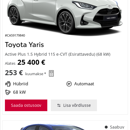
#CA59179840
Toyota Yaris
Active Plus 1.5 Hybrid 115 e-CVT (Esirattavedu) (68 kW)
25 400 €
Alates
253 €
kuumakse *
Hübriid
Automaat
68 kW
Saada ostusoov
Lisa võrdlusse
Saabuv