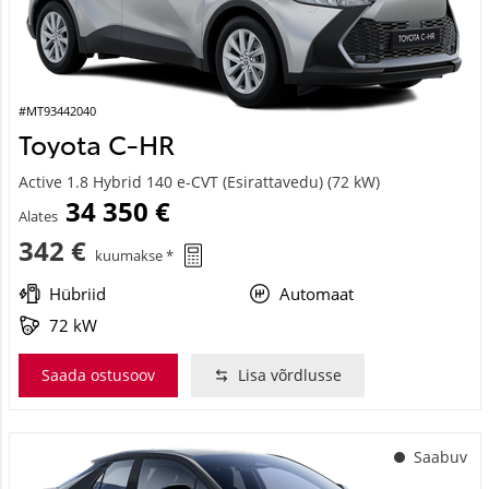
#MT93442040
Toyota C-HR
Active 1.8 Hybrid 140 e-CVT (Esirattavedu) (72 kW)
34 350 €
Alates
342 €
kuumakse *
Hübriid
Automaat
72 kW
Saada ostusoov
Lisa võrdlusse
Saabuv