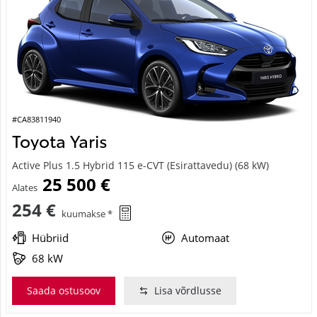
#CA83811940
Toyota Yaris
Active Plus 1.5 Hybrid 115 e-CVT (Esirattavedu) (68 kW)
25 500 €
Alates
254 €
kuumakse *
Hübriid
Automaat
68 kW
Saada ostusoov
Lisa võrdlusse