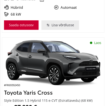
Hübriid
Automaat
68 kW
Saada ostusoov
Lisa võrdlusse
Laos
#FR69392450
Toyota Yaris Cross
Style Edition 1.5 Hybrid 115 e-CVT (Esirattavedu) (68 kW)