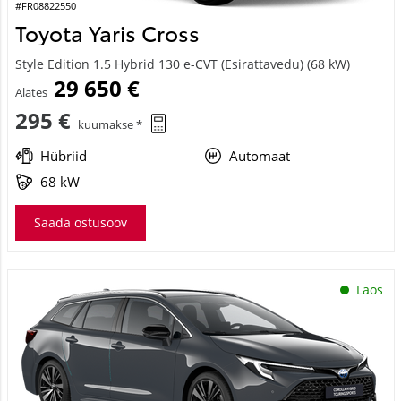
#FR08822550
Toyota Yaris Cross
Style Edition 1.5 Hybrid 130 e-CVT (Esirattavedu) (68 kW)
29 650 €
Alates
295 €
kuumakse *
Hübriid
Automaat
68 kW
Saada ostusoov
Laos