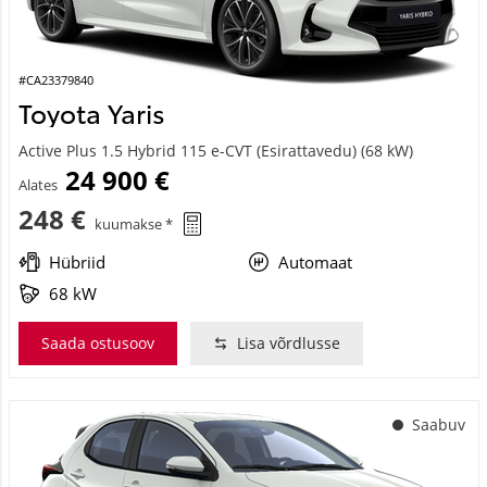
#CA23379840
Toyota Yaris
Active Plus 1.5 Hybrid 115 e-CVT (Esirattavedu) (68 kW)
24 900 €
Alates
248 €
kuumakse *
Hübriid
Automaat
68 kW
Saada ostusoov
Lisa võrdlusse
Saabuv