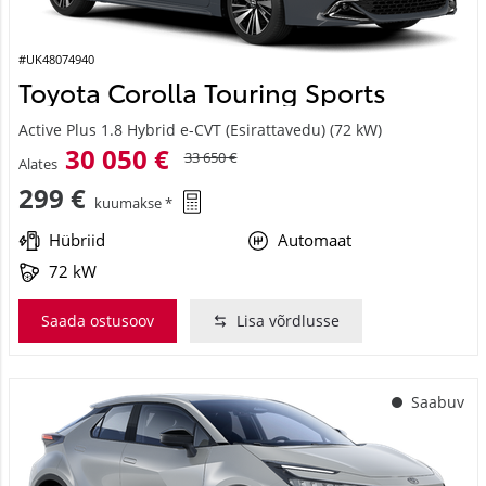
#UK48074940
Toyota Corolla Touring Sports
Active Plus 1.8 Hybrid e-CVT (Esirattavedu) (72 kW)
30 050 €
33 650 €
Alates
299 €
kuumakse *
Hübriid
Automaat
72 kW
Saada ostusoov
Lisa võrdlusse
Saabuv