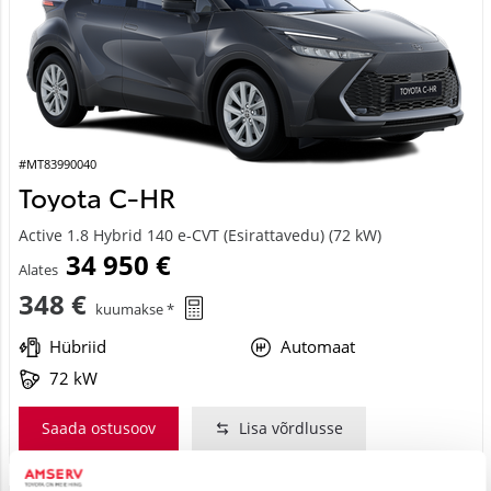
#MT83990040
Toyota C-HR
Active 1.8 Hybrid 140 e-CVT (Esirattavedu) (72 kW)
34 950 €
Alates
348 €
kuumakse *
Hübriid
Automaat
72 kW
Saada ostusoov
Lisa võrdlusse