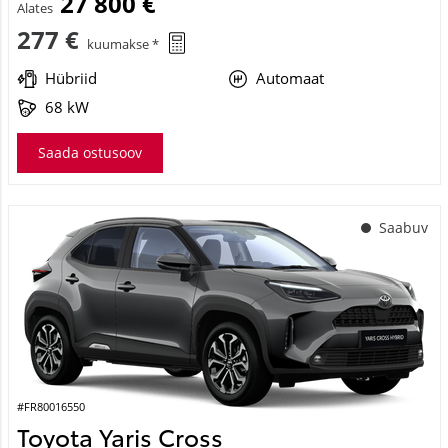
27 800 €
Alates
277 €
kuumakse *
Hübriid
Automaat
68 kW
Saada ostusoov
Saabuv
#FR80016550
Toyota Yaris Cross