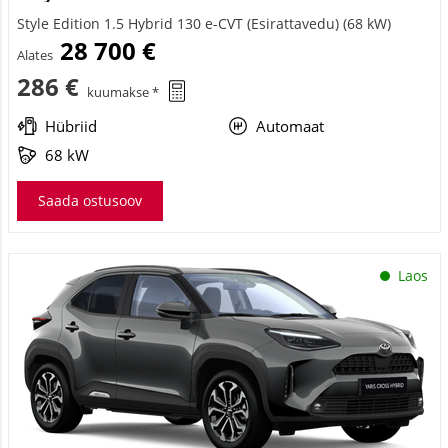
Style Edition 1.5 Hybrid 130 e-CVT (Esirattavedu) (68 kW)
28 700 €
Alates
286 €
kuumakse *
Hübriid
Automaat
68 kW
Saada ostusoov
Laos