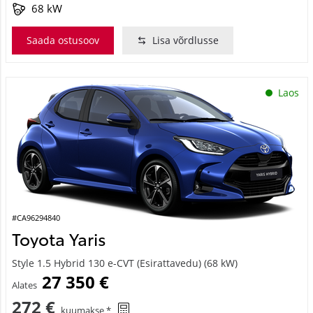
68 kW
Saada ostusoov
Lisa võrdlusse
Laos
#CA96294840
Toyota Yaris
Style 1.5 Hybrid 130 e-CVT (Esirattavedu) (68 kW)
27 350 €
Alates
272 €
kuumakse *