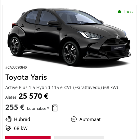
Laos
#CA38690840
Toyota Yaris
Active Plus 1.5 Hybrid 115 e-CVT (Esirattavedu) (68 kW)
25 570 €
Alates
255 €
kuumakse *
Hübriid
Automaat
68 kW