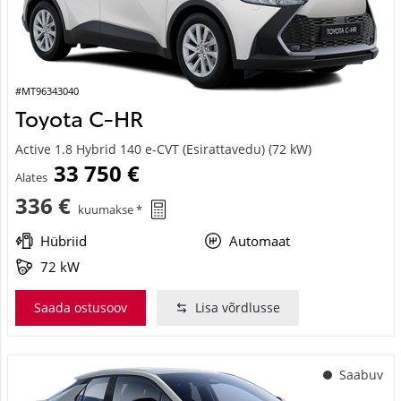
#MT96343040
Toyota C-HR
Active 1.8 Hybrid 140 e-CVT (Esirattavedu) (72 kW)
33 750 €
Alates
336 €
kuumakse *
Hübriid
Automaat
72 kW
Saada ostusoov
Lisa võrdlusse
Saabuv