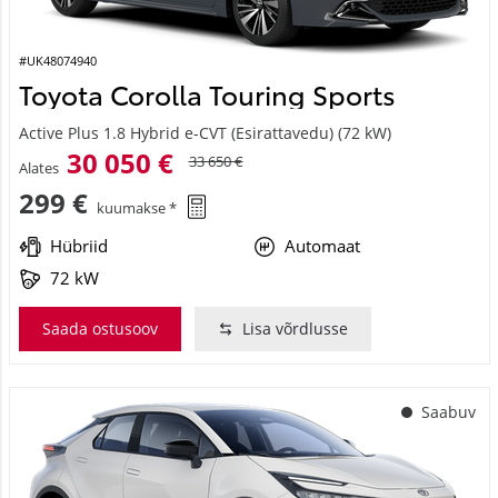
#UK48074940
Toyota Corolla Touring Sports
Active Plus 1.8 Hybrid e-CVT (Esirattavedu) (72 kW)
30 050 €
33 650 €
Alates
299 €
kuumakse *
Hübriid
Automaat
72 kW
Saada ostusoov
Lisa võrdlusse
Saabuv