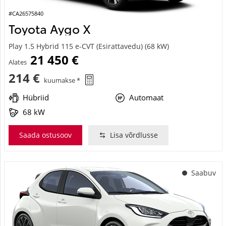
#CA26575840
Toyota Aygo X
Play 1.5 Hybrid 115 e-CVT (Esirattavedu) (68 kW)
21 450 €
Alates
214 €
kuumakse *
Hübriid
Automaat
68 kW
Saada ostusoov
Lisa võrdlusse
Saabuv