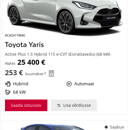
#CA59179840
Toyota Yaris
Active Plus 1.5 Hybrid 115 e-CVT (Esirattavedu) (68 kW)
25 400 €
Alates
253 €
kuumakse *
Hübriid
Automaat
68 kW
Saada ostusoov
Lisa võrdlusse
Saabuv