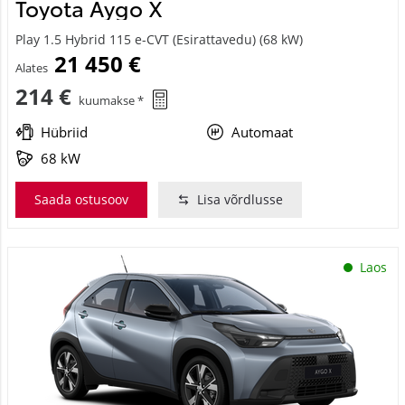
Toyota Aygo X
Play 1.5 Hybrid 115 e-CVT (Esirattavedu) (68 kW)
21 450 €
Alates
214 €
kuumakse *
Hübriid
Automaat
68 kW
Saada ostusoov
Lisa võrdlusse
Laos