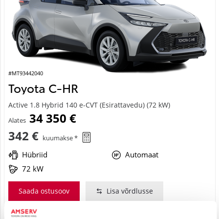
#MT93442040
Toyota C-HR
Active 1.8 Hybrid 140 e-CVT (Esirattavedu) (72 kW)
34 350 €
Alates
342 €
kuumakse *
Hübriid
Automaat
72 kW
Saada ostusoov
Lisa võrdlusse