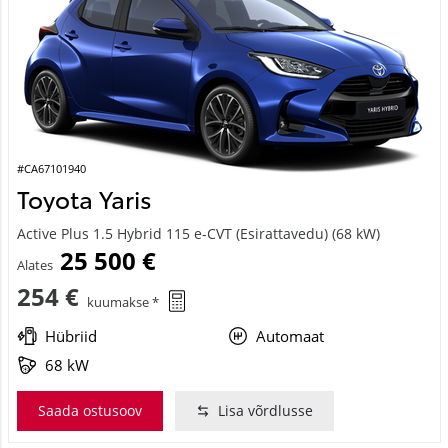
#CA67101940
Toyota Yaris
Active Plus 1.5 Hybrid 115 e-CVT (Esirattavedu) (68 kW)
25 500 €
Alates
254 €
kuumakse *
Hübriid
Automaat
68 kW
Saada ostusoov
Lisa võrdlusse