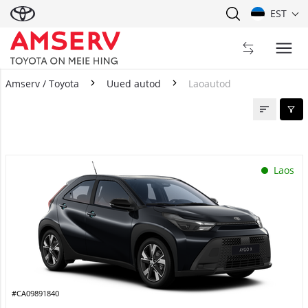
EST
Amserv / Toyota
Uued autod
Laoautod
Laoautod
Laos
#CA09891840