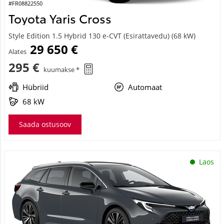
#FR08822550
Toyota Yaris Cross
Style Edition 1.5 Hybrid 130 e-CVT (Esirattavedu) (68 kW)
29 650 €
Alates
295 €
kuumakse *
Hübriid
Automaat
68 kW
Saada ostusoov
Laos