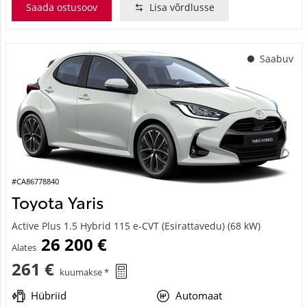
Saada ostusoov
Lisa võrdlusse
Saabuv
#CA86778840
Toyota Yaris
Active Plus 1.5 Hybrid 115 e-CVT (Esirattavedu) (68 kW)
26 200 €
Alates
261 €
kuumakse *
Hübriid
Automaat