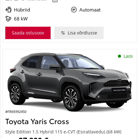
Hübriid
Automaat
68 kW
Saada ostusoov
Lisa võrdlusse
Laos
#FR69392450
Toyota Yaris Cross
Style Edition 1.5 Hybrid 115 e-CVT (Esirattavedu) (68 kW)