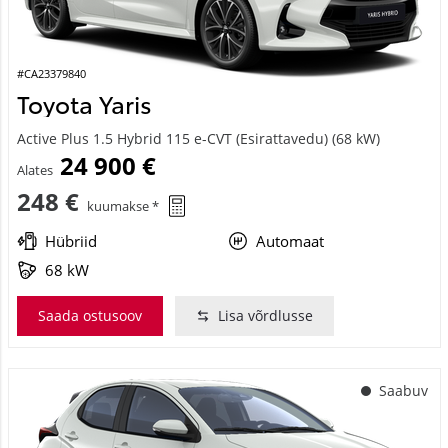
#CA23379840
Toyota Yaris
Active Plus 1.5 Hybrid 115 e-CVT (Esirattavedu) (68 kW)
24 900 €
Alates
248 €
kuumakse *
Hübriid
Automaat
68 kW
Saada ostusoov
Lisa võrdlusse
Saabuv