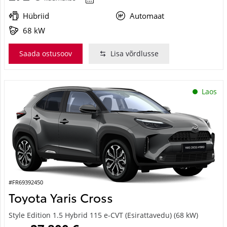
Hübriid
Automaat
68 kW
Saada ostusoov
Lisa võrdlusse
Laos
#FR69392450
Toyota Yaris Cross
Style Edition 1.5 Hybrid 115 e-CVT (Esirattavedu) (68 kW)