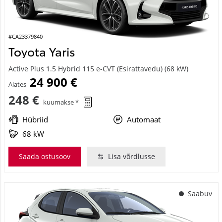
#CA23379840
Toyota Yaris
Active Plus 1.5 Hybrid 115 e-CVT (Esirattavedu) (68 kW)
24 900 €
Alates
248 €
kuumakse *
Hübriid
Automaat
68 kW
Saada ostusoov
Lisa võrdlusse
Saabuv