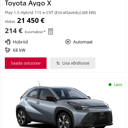
Toyota Aygo X
Play 1.5 Hybrid 115 e-CVT (Esirattavedu) (68 kW)
21 450 €
Alates
214 €
kuumakse *
Hübriid
Automaat
68 kW
Saada ostusoov
Lisa võrdlusse
Laos