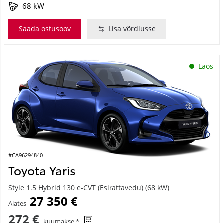
68 kW
Saada ostusoov
Lisa võrdlusse
Laos
#CA96294840
Toyota Yaris
Style 1.5 Hybrid 130 e-CVT (Esirattavedu) (68 kW)
27 350 €
Alates
272 €
kuumakse *