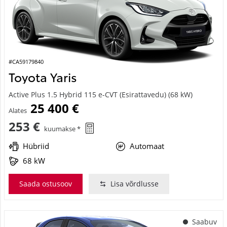
#CA59179840
Toyota Yaris
Active Plus 1.5 Hybrid 115 e-CVT (Esirattavedu) (68 kW)
25 400 €
Alates
253 €
kuumakse *
Hübriid
Automaat
68 kW
Saada ostusoov
Lisa võrdlusse
Saabuv