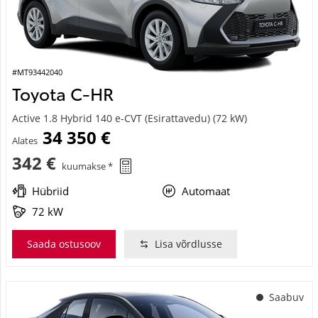
#MT93442040
Toyota C-HR
Active 1.8 Hybrid 140 e-CVT (Esirattavedu) (72 kW)
34 350 €
Alates
342 €
kuumakse *
Hübriid
Automaat
72 kW
Saada ostusoov
Lisa võrdlusse
Saabuv