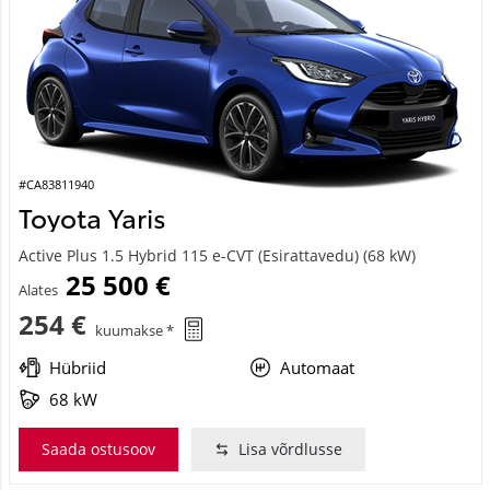
#CA83811940
Toyota Yaris
Active Plus 1.5 Hybrid 115 e-CVT (Esirattavedu) (68 kW)
25 500 €
Alates
254 €
kuumakse *
Hübriid
Automaat
68 kW
Saada ostusoov
Lisa võrdlusse