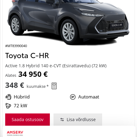
#MT83990040
Toyota C-HR
Active 1.8 Hybrid 140 e-CVT (Esirattavedu) (72 kW)
34 950 €
Alates
348 €
kuumakse *
Hübriid
Automaat
72 kW
Saada ostusoov
Lisa võrdlusse