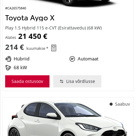
#CA26575840
Toyota Aygo X
Play 1.5 Hybrid 115 e-CVT (Esirattavedu) (68 kW)
21 450 €
Alates
214 €
kuumakse *
Hübriid
Automaat
68 kW
Saada ostusoov
Lisa võrdlusse
Saabuv