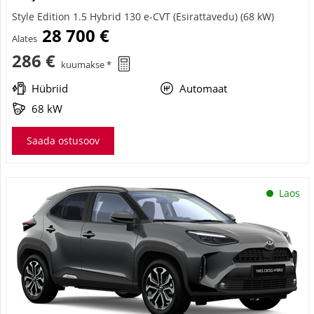
Style Edition 1.5 Hybrid 130 e-CVT (Esirattavedu) (68 kW)
28 700 €
Alates
286 €
kuumakse *
Hübriid
Automaat
68 kW
Saada ostusoov
Laos