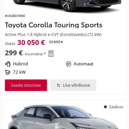
#UK48074940
Toyota Corolla Touring Sports
Active Plus 1.8 Hybrid e-CVT (Esirattavedu) (72 kW)
30 050 €
33 650 €
Alates
299 €
kuumakse *
Hübriid
Automaat
72 kW
Saada ostusoov
Lisa võrdlusse
Saabuv