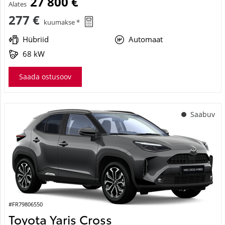
27 800 €
Alates
277 €
kuumakse *
Hübriid
Automaat
68 kW
Saada ostusoov
Saabuv
#FR79806550
Toyota Yaris Cross