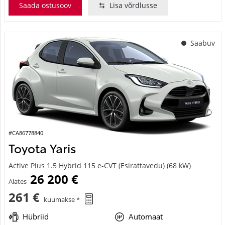
Saada ostusoov
Lisa võrdlusse
Saabuv
#CA86778840
Toyota Yaris
Active Plus 1.5 Hybrid 115 e-CVT (Esirattavedu) (68 kW)
26 200 €
Alates
261 €
kuumakse *
Hübriid
Automaat