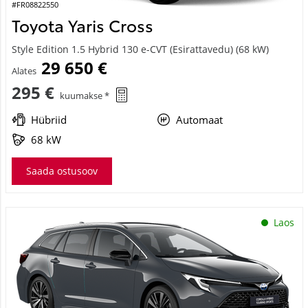
#FR08822550
Toyota Yaris Cross
Style Edition 1.5 Hybrid 130 e-CVT (Esirattavedu) (68 kW)
29 650 €
Alates
295 €
kuumakse *
Hübriid
Automaat
68 kW
Saada ostusoov
Laos