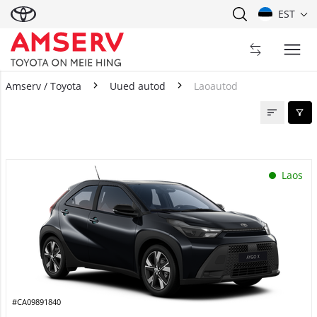
EST
Amserv / Toyota
Uued autod
Laoautod
Laoautod
Laos
#CA09891840