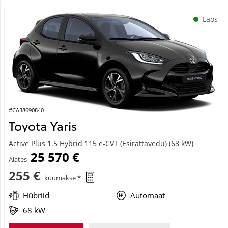
Laos
#CA38690840
Toyota Yaris
Active Plus 1.5 Hybrid 115 e-CVT (Esirattavedu) (68 kW)
25 570 €
Alates
255 €
kuumakse *
Hübriid
Automaat
68 kW